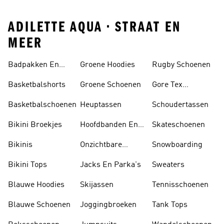
ADILETTE AQUA • STRAAT EN
MEER
Badpakken En
Groene Hoodies
Rugby Schoenen
Tankini's
Basketbalshorts
Groene Schoenen
Gore Tex
Schoenen
Basketbalschoenen
Heuptassen
Schoudertassen
Bikini Broekjes
Hoofdbanden En
Skateschoenen
Zonnekleppen
Bikinis
Onzichtbare
Snowboarding
Sokken
Bikini Tops
Jacks En Parka's
Sweaters
Blauwe Hoodies
Skijassen
Tennisschoenen
Blauwe Schoenen
Joggingbroeken
Tank Tops