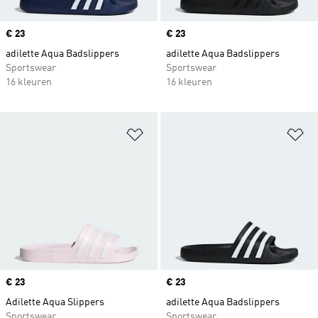
Price
€ 23
Price
€ 23
adilette Aqua Badslippers
adilette Aqua Badslippers
Sportswear
Sportswear
16 kleuren
16 kleuren
Op verlanglijst zetten
Op
Price
€ 23
Price
€ 23
Adilette Aqua Slippers
adilette Aqua Badslippers
Sportswear
Sportswear