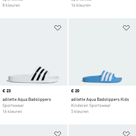
8 kleuren
16 kleuren
Op verlanglijst zetten
Op
Price
€ 23
Price
€ 20
adilette Aqua Badslippers
adilette Aqua Badslippers Kids
Sportswear
Kinderen Sportswear
16 kleuren
5 kleuren
Op verlanglijst zetten
Op