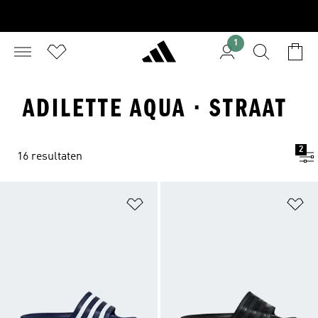
1
ADILETTE AQUA · STRAAT
2
16 resultaten
Op verlanglijst zetten
Op