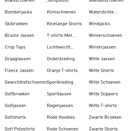
Boksschoenen
Jumpsuits
Wandelschoenen
Bomberjacks
Klimschoenen
Waterdichte
Jassen
Skibroeken
Knielange Shorts
Windjacks
Bruine Jassen
T-shirts Met
Winterschoenen
Lange Mouwen
Crop Tops
Lichtewicht
Winterjassen
Jassen
Draagtassen
Onderkleding
Witte Jassen
Fleece Jassen
Oranje T-shirts
Witte Shorts
Gewichthefschoenen
Sportkleding
Witte Schoenen
Golfbroeken
Sporttassen
Witte Slippers
Golfjassen
Regenjassen
Witte T-shirts
Golfshorts
Rode Hoodies
Zwarte Broeken
Golf Poloshirts
Rode Schoenen
Zwarte Shorts