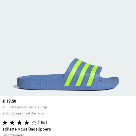
Current price
€ 17,50
€ 13,80 Laatste laagste prijs
€ 25 Oorspronkelijke prijs
(1861)
adilette Aqua Badslippers
Sportswear