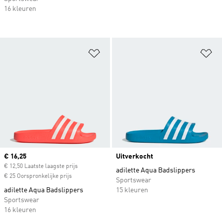
16 kleuren
Op verlanglijst zetten
Op
Current price
€ 16,25
Uitverkocht
€ 12,50 Laatste laagste prijs
adilette Aqua Badslippers
€ 25 Oorspronkelijke prijs
Sportswear
adilette Aqua Badslippers
15 kleuren
Sportswear
16 kleuren