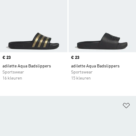
Price
€ 23
Price
€ 23
adilette Aqua Badslippers
adilette Aqua Badslippers
Sportswear
Sportswear
16 kleuren
15 kleuren
Op