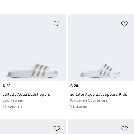
Op verlanglijst zetten
Op
Price
€ 23
Price
€ 20
adilette Aqua Badslippers
adilette Aqua Badslippers Kids
Sportswear
Kinderen Sportswear
16 kleuren
5 kleuren
Op verlanglijst zetten
Op