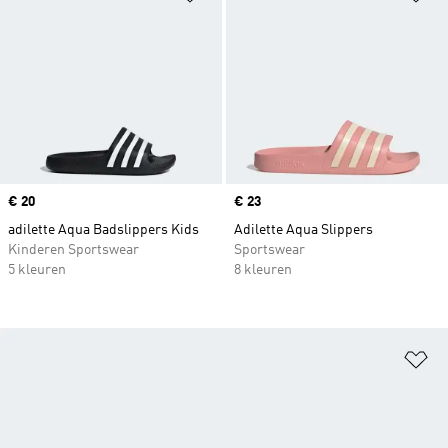
Price
€ 20
Price
€ 23
adilette Aqua Badslippers Kids
Adilette Aqua Slippers
Kinderen Sportswear
Sportswear
5 kleuren
8 kleuren
Op