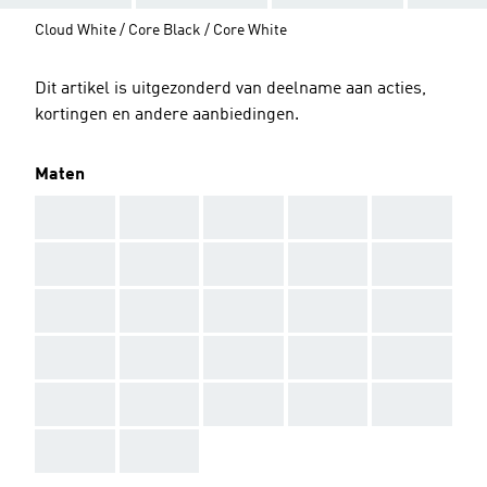
Cloud White / Core Black / Core White
Dit artikel is uitgezonderd van deelname aan acties,
kortingen en andere aanbiedingen.
Maten
AAA
AAA
AAA
AAA
AAA
AAA
AAA
AAA
AAA
AAA
AAA
AAA
AAA
AAA
AAA
AAA
AAA
AAA
AAA
AAA
AAA
AAA
AAA
AAA
AAA
AAA
AAA