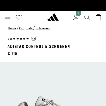
1
/
/
Home
Originals
Schoenen
4.8
(65)
ADISTAR CONTROL 5 SCHOENEN
Prijs
€ 110