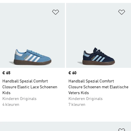
Op verlanglijst zetten
Op
Price
€ 65
Price
€ 60
Handball Spezial Comfort
Handball Spezial Comfort
Closure Elastic Lace Schoenen
Closure Schoenen met Elastische
Kids
Veters Kids
Kinderen Originals
Kinderen Originals
4 kleuren
7 kleuren
Op