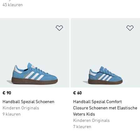
45 kleuren
Op verlanglijst zetten
Op
Price
€ 90
Price
€ 60
Handball Spezial Schoenen
Handball Spezial Comfort
Kinderen Originals
Closure Schoenen met Elastische
9 kleuren
Veters Kids
Kinderen Originals
7 kleuren