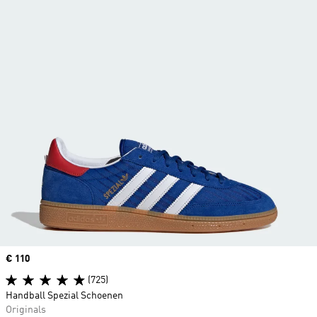
Price
€ 110
(725)
Handball Spezial Schoenen
Originals