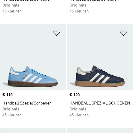
Originals
Originals
46 kleuren
46 kleuren
Op verlanglijst zetten
Op
Price
€ 110
Price
€ 120
Handball Spezial Schoenen
HANDBALL SPEZIAL SCHOENEN
Originals
Originals
45 kleuren
45 kleuren