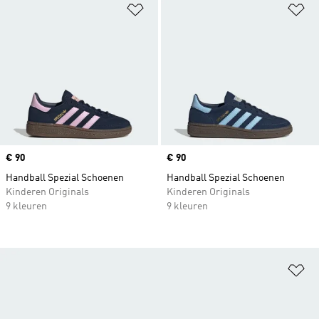
Op verlanglijst zetten
Op
Price
€ 90
Price
€ 90
Handball Spezial Schoenen
Handball Spezial Schoenen
Kinderen Originals
Kinderen Originals
9 kleuren
9 kleuren
Op