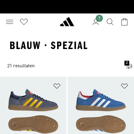
1
BLAUW · SPEZIAL
2
21 resultaten
Op verlanglijst zetten
Op