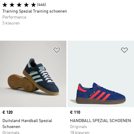
(446)
Training Spezial Training schoenen
Performance
5 kleuren
Op verlanglijst zetten
Op
Price
€ 120
Price
€ 110
Duitsland Handball Spezial
HANDBALL SPEZIAL SCHOENEN
Schoenen
Originals
Originals
18 kleuren