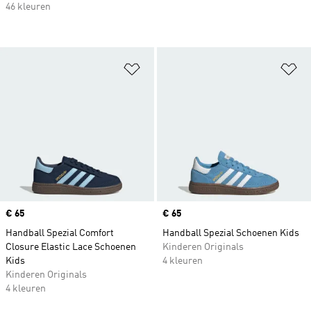
46 kleuren
Op verlanglijst zetten
Op
Price
€ 65
Price
€ 65
Handball Spezial Comfort
Handball Spezial Schoenen Kids
Closure Elastic Lace Schoenen
Kinderen Originals
Kids
4 kleuren
Kinderen Originals
4 kleuren