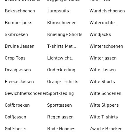
Boksschoenen
Jumpsuits
Wandelschoenen
Bomberjacks
Klimschoenen
Waterdichte
Jassen
Skibroeken
Knielange Shorts
Windjacks
Bruine Jassen
T-shirts Met
Winterschoenen
Lange Mouwen
Crop Tops
Lichtewicht
Winterjassen
Jassen
Draagtassen
Onderkleding
Witte Jassen
Fleece Jassen
Oranje T-shirts
Witte Shorts
Gewichthefschoenen
Sportkleding
Witte Schoenen
Golfbroeken
Sporttassen
Witte Slippers
Golfjassen
Regenjassen
Witte T-shirts
Golfshorts
Rode Hoodies
Zwarte Broeken