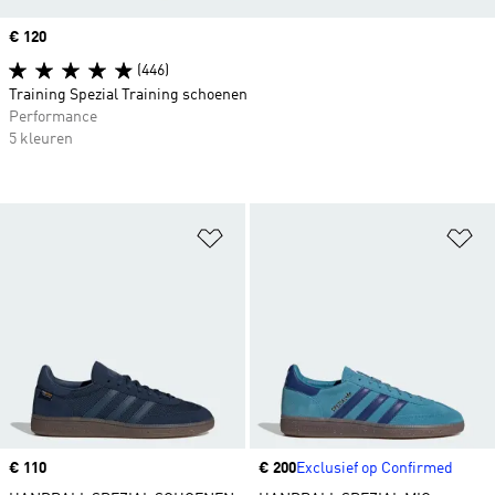
Price
€ 120
(446)
Training Spezial Training schoenen
Performance
5 kleuren
Op verlanglijst zetten
Op
Price
€ 110
Price
€ 200
Exclusief op Confirmed