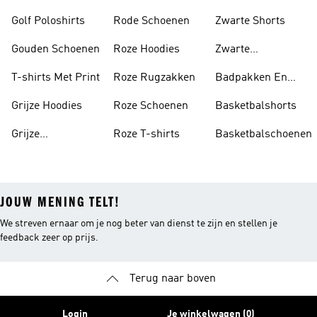
Golf Poloshirts
Rode Schoenen
Zwarte Shorts
Gouden Schoenen
Roze Hoodies
Zwarte
Rugzakken
T-shirts Met Print
Roze Rugzakken
Badpakken En
Tankini's
Grijze Hoodies
Roze Schoenen
Basketbalshorts
Grijze
Roze T-shirts
Basketbalschoenen
Trainingspakken
JOUW MENING TELT!
We streven ernaar om je nog beter van dienst te zijn en stellen je
feedback zeer op prijs.
Terug naar boven
Login
Je winkelwagen (0)