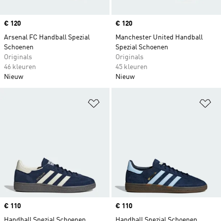
Price
€ 120
Price
€ 120
Arsenal FC Handball Spezial
Manchester United Handball
Schoenen
Spezial Schoenen
Originals
Originals
46 kleuren
45 kleuren
Nieuw
Nieuw
Op verlanglijst zetten
Op
Price
€ 110
Price
€ 110
Handball Spezial Schoenen
Handball Spezial Schoenen