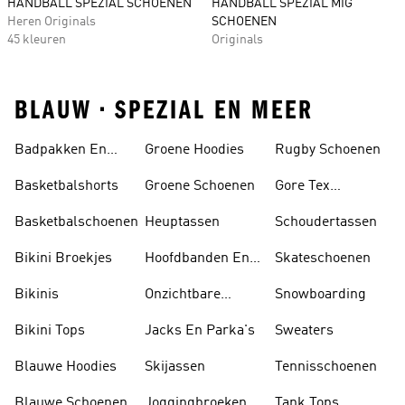
HANDBALL SPEZIAL SCHOENEN
HANDBALL SPEZIAL MIG
Heren Originals
SCHOENEN
45 kleuren
Originals
BLAUW • SPEZIAL EN MEER
Badpakken En
Groene Hoodies
Rugby Schoenen
Tankini's
Basketbalshorts
Groene Schoenen
Gore Tex
Schoenen
Basketbalschoenen
Heuptassen
Schoudertassen
Bikini Broekjes
Hoofdbanden En
Skateschoenen
Zonnekleppen
Bikinis
Onzichtbare
Snowboarding
Sokken
Bikini Tops
Jacks En Parka's
Sweaters
Blauwe Hoodies
Skijassen
Tennisschoenen
Blauwe Schoenen
Joggingbroeken
Tank Tops