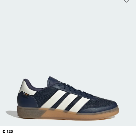
Price
€ 120