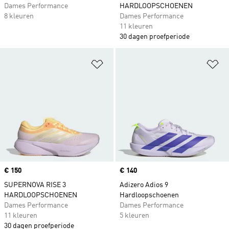
Dames Performance
HARDLOOPSCHOENEN
8 kleuren
Dames Performance
11 kleuren
30 dagen proefperiode
Op verlanglijst zetten
Op
Price
€ 150
Price
€ 140
SUPERNOVA RISE 3
Adizero Adios 9
HARDLOOPSCHOENEN
Hardloopschoenen
Dames Performance
Dames Performance
11 kleuren
5 kleuren
30 dagen proefperiode