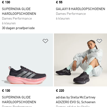
Price
€ 130
Price
€ 55
SUPERNOVA GLIDE
GALAXY 8 HARDLOOPSCHOENEN
HARDLOOPSCHOENEN
Dames Performance
Dames Performance
6 kleuren
6 kleuren
30 dagen proefperiode
Op verlanglijst zetten
Op
Price
€ 130
Price
€ 220
SUPERNOVA GLIDE
adidas by Stella McCartney
HARDLOOPSCHOENEN
ADIZERO EVO SL Schoenen