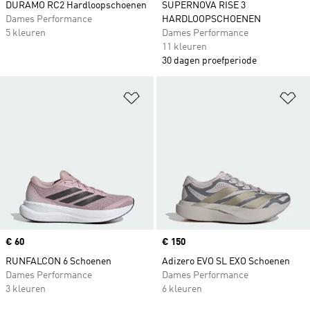
DURAMO RC2 Hardloopschoenen
SUPERNOVA RISE 3
Dames Performance
HARDLOOPSCHOENEN
5 kleuren
Dames Performance
11 kleuren
30 dagen proefperiode
Op verlanglijst zetten
Op
Price
€ 60
Price
€ 150
RUNFALCON 6 Schoenen
Adizero EVO SL EXO Schoenen
Dames Performance
Dames Performance
3 kleuren
6 kleuren