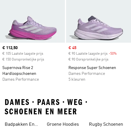
Current price
€ 112,50
Sale price
€ 45
€ 105 Laatste laagste prijs
€ 90 Laatste laagste prijs
-50%
Discount
€ 150 Oorspronkelijke prijs
€ 90 Oorspronkelijke prijs
Supernova Rise 2
Response Super Schoenen
Hardloopschoenen
Dames Performance
Dames Performance
5 kleuren
DAMES • PAARS • WEG •
SCHOENEN EN MEER
Badpakken En
Groene Hoodies
Rugby Schoenen