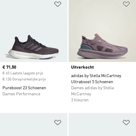
Op verlanglijst zetten
Op
Current price
€ 71,50
Uitverkocht
€ 65 Laatste laagste prijs
adidas by Stella McCartney
€ 130 Oorspronkelijke prijs
Ultraboost 5 Schoenen
Pureboost 23 Schoenen
Dames adidas by Stella
Dames Performance
McCartney
3 kleuren
Op verlanglijst zetten
Op