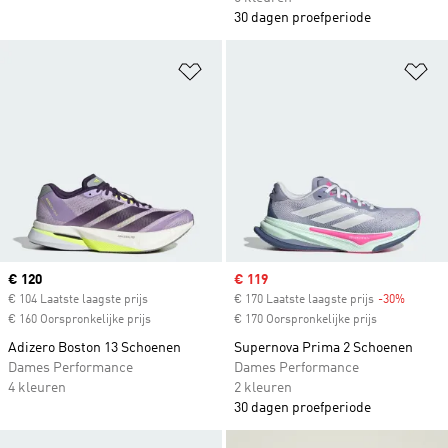
30 dagen proefperiode
Op verlanglijst zetten
Op
Current price
€ 120
Sale price
€ 119
€ 104 Laatste laagste prijs
€ 170 Laatste laagste prijs
-30%
Discoun
€ 160 Oorspronkelijke prijs
€ 170 Oorspronkelijke prijs
Adizero Boston 13 Schoenen
Supernova Prima 2 Schoenen
Dames Performance
Dames Performance
4 kleuren
2 kleuren
30 dagen proefperiode