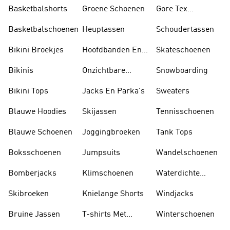
Tankini's
Basketbalshorts
Groene Schoenen
Gore Tex
Schoenen
Basketbalschoenen
Heuptassen
Schoudertassen
Bikini Broekjes
Hoofdbanden En
Skateschoenen
Zonnekleppen
Bikinis
Onzichtbare
Snowboarding
Sokken
Bikini Tops
Jacks En Parka's
Sweaters
Blauwe Hoodies
Skijassen
Tennisschoenen
Blauwe Schoenen
Joggingbroeken
Tank Tops
Boksschoenen
Jumpsuits
Wandelschoenen
Bomberjacks
Klimschoenen
Waterdichte
Jassen
Skibroeken
Knielange Shorts
Windjacks
Bruine Jassen
T-shirts Met
Winterschoenen
Lange Mouwen