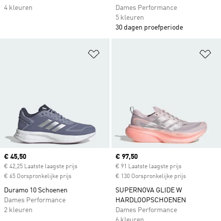
4 kleuren
Dames Performance
5 kleuren
30 dagen proefperiode
Op verlanglijst zetten
Op
Current price
€ 45,50
Current price
€ 97,50
€ 42,25 Laatste laagste prijs
€ 91 Laatste laagste prijs
€ 65 Oorspronkelijke prijs
€ 130 Oorspronkelijke prijs
Duramo 10 Schoenen
SUPERNOVA GLIDE W
Dames Performance
HARDLOOPSCHOENEN
2 kleuren
Dames Performance
6 kleuren