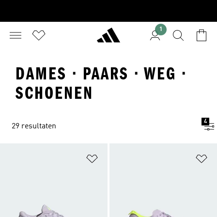
1
DAMES · PAARS · WEG ·
SCHOENEN
4
29 resultaten
Op verlanglijst zetten
Op