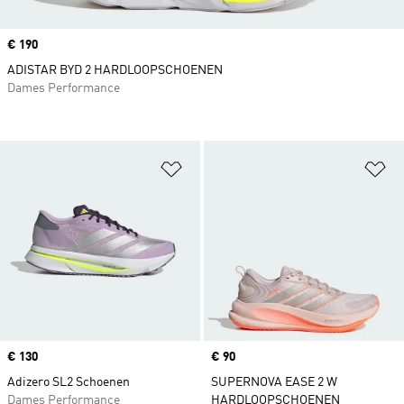
Price
€ 190
ADISTAR BYD 2 HARDLOOPSCHOENEN
Dames Performance
Op verlanglijst zetten
Op
Price
€ 130
Price
€ 90
Adizero SL2 Schoenen
SUPERNOVA EASE 2 W
Dames Performance
HARDLOOPSCHOENEN