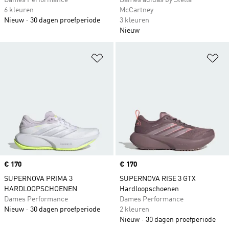
Dames Performance
Dames adidas by Stella
6 kleuren
McCartney
Nieuw
30 dagen proefperiode
3 kleuren
Nieuw
Op verlanglijst zetten
Op
Price
€ 170
Price
€ 170
SUPERNOVA PRIMA 3
SUPERNOVA RISE 3 GTX
HARDLOOPSCHOENEN
Hardloopschoenen
Dames Performance
Dames Performance
Nieuw
30 dagen proefperiode
2 kleuren
Nieuw
30 dagen proefperiode