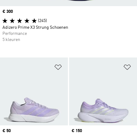
Price
€ 300
(245)
Adizero Prime X3 Strung Schoenen
Performance
5 kleuren
Op verlanglijst zetten
Op
Price
€ 50
Price
€ 150