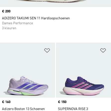
Price
€ 200
ADIZERO TAKUMI SEN 11 Hardloopschoenen
Dames Performance
3 kleuren
Op verlanglijst zetten
Op
Price
€ 160
Price
€ 150
Adizero Boston 13 Schoenen
SUPERNOVA RISE 3