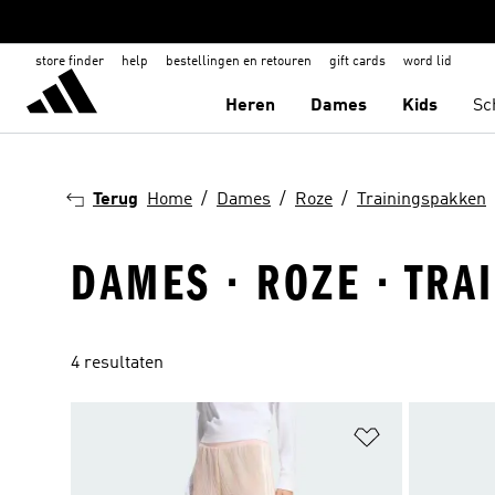
store finder
help
bestellingen en retouren
gift cards
word lid
Heren
Dames
Kids
Sc
Terug
Home
Dames
Roze
Trainingspakken
DAMES · ROZE · TRA
4 resultaten
Op verlanglijs