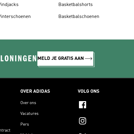
indjacks
Basketbalshorts
interschoenen
Basketbalschoenen
ELONINGEN
MELD JE GRATIS AAN
OVER ADIDAS
VOLG ONS
Over ons
Vacatures
Pers
ntract