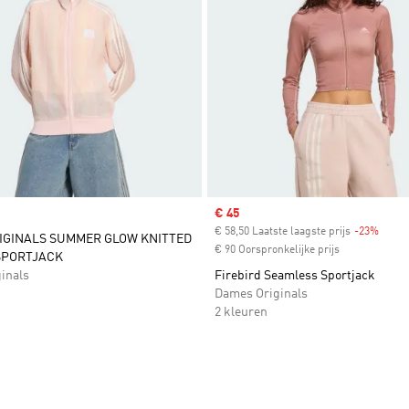
Sale price
€ 45
€ 58,50 Laatste laagste prijs
-23%
Disco
IGINALS SUMMER GLOW KNITTED
€ 90 Oorspronkelijke prijs
SPORTJACK
inals
Firebird Seamless Sportjack
Dames Originals
2 kleuren