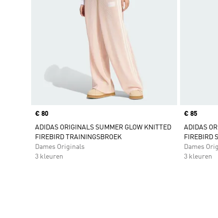
Price
€ 80
Price
€ 85
ADIDAS ORIGINALS SUMMER GLOW KNITTED
ADIDAS OR
FIREBIRD TRAININGSBROEK
FIREBIRD 
Dames Originals
Dames Orig
3 kleuren
3 kleuren