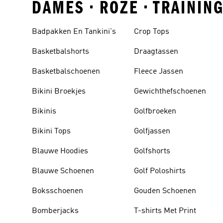
DAMES • ROZE • TRAININ
Badpakken En Tankini's
Crop Tops
Basketbalshorts
Draagtassen
Basketbalschoenen
Fleece Jassen
Bikini Broekjes
Gewichthefschoenen
Bikinis
Golfbroeken
Bikini Tops
Golfjassen
Blauwe Hoodies
Golfshorts
Blauwe Schoenen
Golf Poloshirts
Boksschoenen
Gouden Schoenen
Bomberjacks
T-shirts Met Print