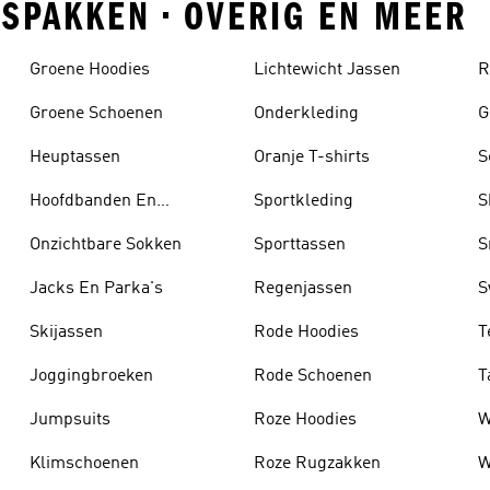
GSPAKKEN • OVERIG EN MEER
Groene Hoodies
Lichtewicht Jassen
R
Groene Schoenen
Onderkleding
G
Heuptassen
Oranje T-shirts
S
Hoofdbanden En
Sportkleding
S
Zonnekleppen
Onzichtbare Sokken
Sporttassen
S
Jacks En Parka's
Regenjassen
S
Skijassen
Rode Hoodies
T
Joggingbroeken
Rode Schoenen
T
Jumpsuits
Roze Hoodies
W
Klimschoenen
Roze Rugzakken
W