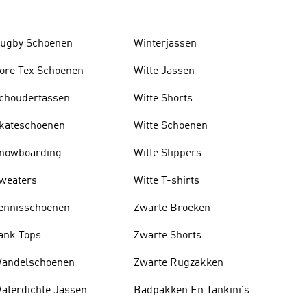
ugby Schoenen
Winterjassen
ore Tex Schoenen
Witte Jassen
choudertassen
Witte Shorts
kateschoenen
Witte Schoenen
nowboarding
Witte Slippers
weaters
Witte T-shirts
ennisschoenen
Zwarte Broeken
ank Tops
Zwarte Shorts
andelschoenen
Zwarte Rugzakken
aterdichte Jassen
Badpakken En Tankini's