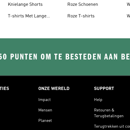
Knielange Shorts
Roze Schoenen
W
T-shirts Met Lange
Roze T-shirts
W
Mouwen
50 PUNTEN OM TE BESTEDEN AAN B
TIES
ONZE WERELD
SUPPORT
Impact
Help
Mensen
Retouren &
Terugbetalingen
Planeet
Terugtrekken uit co