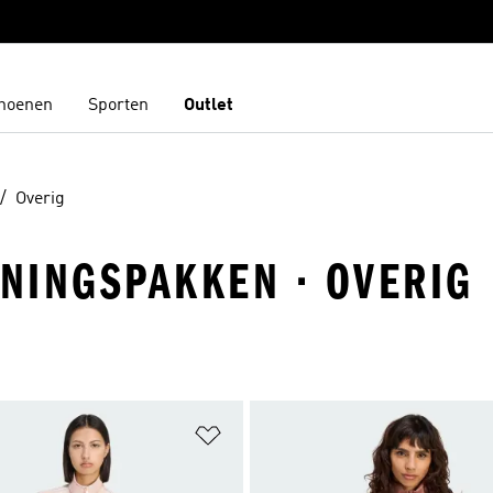
hoenen
Sporten
Outlet
Overig
ININGSPAKKEN · OVERIG
t zetten
Op verlanglijst zetten