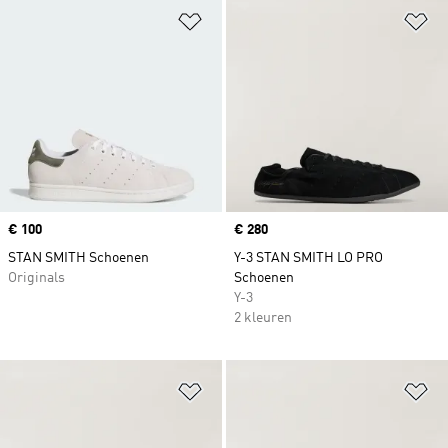
Op verlanglijst zetten
Op
Price
€ 100
Price
€ 280
STAN SMITH Schoenen
Y-3 STAN SMITH LO PRO
Originals
Schoenen
Y-3
2 kleuren
Op verlanglijst zetten
Op