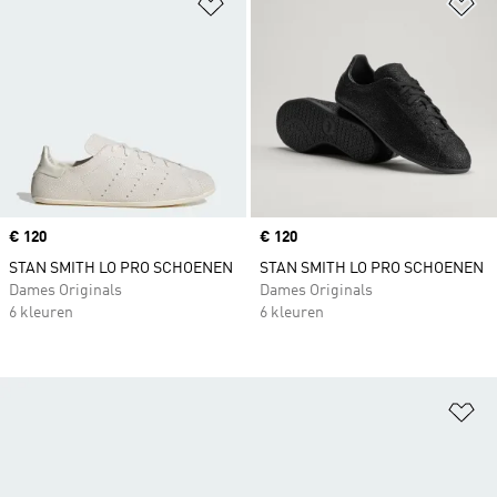
Op verlanglijst zetten
Op
Price
€ 120
Price
€ 120
STAN SMITH LO PRO SCHOENEN
STAN SMITH LO PRO SCHOENEN
Dames Originals
Dames Originals
6 kleuren
6 kleuren
Op