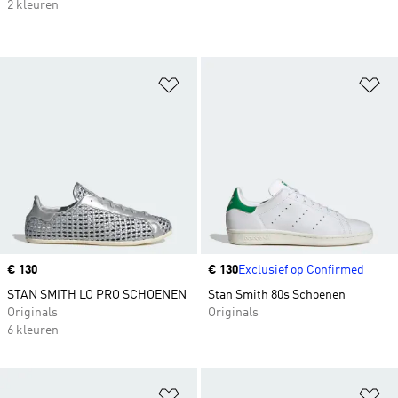
2 kleuren
Op verlanglijst zetten
Op
Price
€ 130
Price
€ 130
Exclusief op Confirmed
STAN SMITH LO PRO SCHOENEN
Stan Smith 80s Schoenen
Originals
Originals
6 kleuren
Op verlanglijst zetten
Op