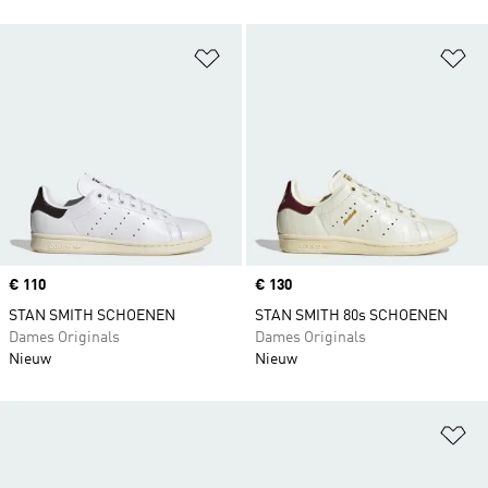
Op verlanglijst zetten
Op
Price
€ 110
Price
€ 130
STAN SMITH SCHOENEN
STAN SMITH 80s SCHOENEN
Dames Originals
Dames Originals
Nieuw
Nieuw
Op