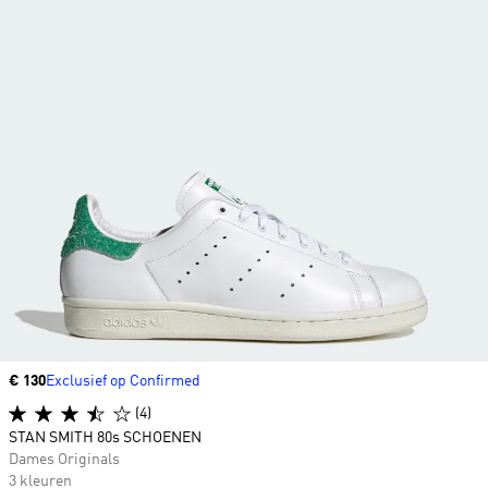
Price
€ 130
Exclusief op Confirmed
(4)
STAN SMITH 80s SCHOENEN
Dames Originals
3 kleuren