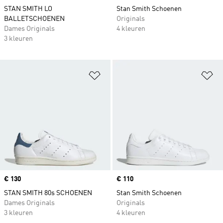
STAN SMITH LO
Stan Smith Schoenen
BALLETSCHOENEN
Originals
Dames Originals
4 kleuren
3 kleuren
Op verlanglijst zetten
Op
Price
€ 130
Price
€ 110
STAN SMITH 80s SCHOENEN
Stan Smith Schoenen
Dames Originals
Originals
3 kleuren
4 kleuren