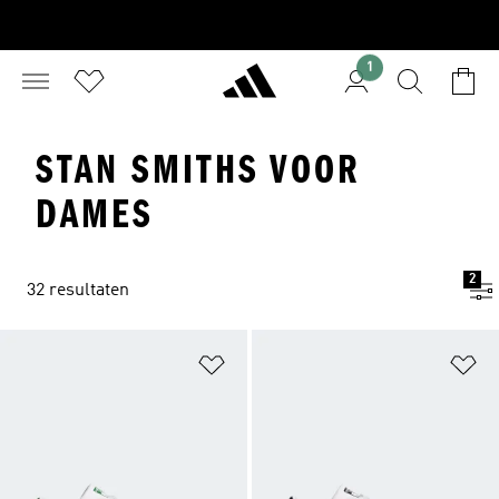
1
STAN SMITHS VOOR
DAMES
2
32 resultaten
Op verlanglijst zetten
Op