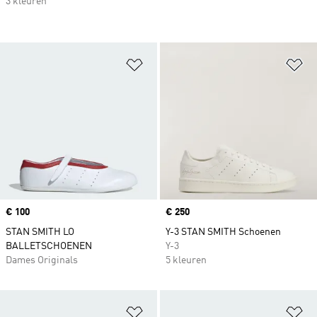
3 kleuren
Op verlanglijst zetten
Op
Price
€ 100
Price
€ 250
STAN SMITH LO
Y-3 STAN SMITH Schoenen
BALLETSCHOENEN
Y-3
Dames Originals
5 kleuren
Op verlanglijst zetten
Op