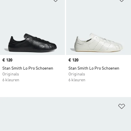
Price
€ 120
Price
€ 120
Stan Smith Lo Pro Schoenen
Stan Smith Lo Pro Schoenen
Originals
Originals
6 kleuren
6 kleuren
Op