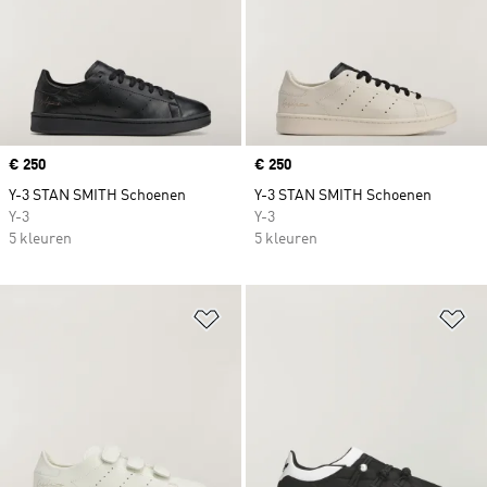
Price
€ 250
Price
€ 250
Y-3 STAN SMITH Schoenen
Y-3 STAN SMITH Schoenen
Y-3
Y-3
5 kleuren
5 kleuren
Op verlanglijst zetten
Op