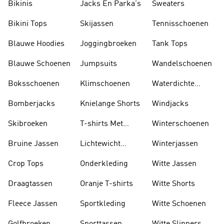
Bikinis
Jacks En Parka's
Sweaters
Bikini Tops
Skijassen
Tennisschoenen
Blauwe Hoodies
Joggingbroeken
Tank Tops
Blauwe Schoenen
Jumpsuits
Wandelschoenen
Boksschoenen
Klimschoenen
Waterdichte
Jassen
Bomberjacks
Knielange Shorts
Windjacks
Skibroeken
T-shirts Met
Winterschoenen
Lange Mouwen
Bruine Jassen
Lichtewicht
Winterjassen
Jassen
Crop Tops
Onderkleding
Witte Jassen
Draagtassen
Oranje T-shirts
Witte Shorts
Fleece Jassen
Sportkleding
Witte Schoenen