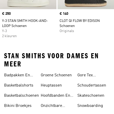
Price
€ 250
Price
€ 140
Y-3 STAN SMITH HOOK-AND-
CLOT QI FLOW BY EDISON
LOOP Schoenen
Schoenen
Y-3
Originals
2 kleuren
STAN SMITHS VOOR DAMES EN
MEER
Badpakken En
Groene Schoenen
Gore Tex
Tankini's
Schoenen
Basketbalshorts
Heuptassen
Schoudertassen
Basketbalschoenen
Hoofdbanden En
Skateschoenen
Zonnekleppen
Bikini Broekjes
Onzichtbare
Snowboarding
Sokken