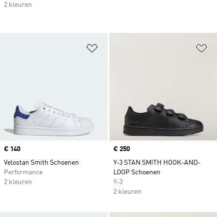
2 kleuren
Op verlanglijst zetten
Op
Price
€ 140
Price
€ 250
Velostan Smith Schoenen
Y-3 STAN SMITH HOOK-AND-
Performance
LOOP Schoenen
2 kleuren
Y-3
2 kleuren