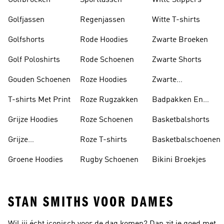
Golfbroeken
Sporttassen
Witte Slippers
Golfjassen
Regenjassen
Witte T-shirts
Golfshorts
Rode Hoodies
Zwarte Broeken
Golf Poloshirts
Rode Schoenen
Zwarte Shorts
Gouden Schoenen
Roze Hoodies
Zwarte
Rugzakken
T-shirts Met Print
Roze Rugzakken
Badpakken En
Tankini's
Grijze Hoodies
Roze Schoenen
Basketbalshorts
Grijze
Roze T-shirts
Basketbalschoenen
Trainingspakken
Groene Hoodies
Rugby Schoenen
Bikini Broekjes
STAN SMITHS VOOR DAMES