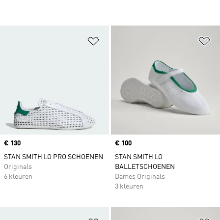
Op verlanglijst zetten
Op
Price
€ 130
Price
€ 100
STAN SMITH LO PRO SCHOENEN
STAN SMITH LO
Originals
BALLETSCHOENEN
6 kleuren
Dames Originals
3 kleuren