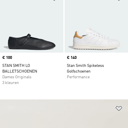
Price
€ 100
Price
€ 140
STAN SMITH LO
Stan Smith Spikeless
BALLETSCHOENEN
Golfschoenen
Dames Originals
Performance
3 kleuren
Op