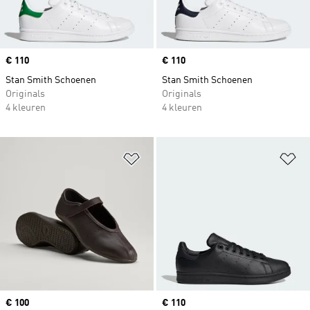
Price
€ 110
Price
€ 110
Stan Smith Schoenen
Stan Smith Schoenen
Originals
Originals
4 kleuren
4 kleuren
Op verlanglijst zetten
Op
Price
€ 100
Price
€ 110