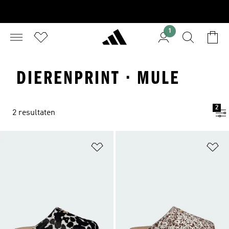
1
DIERENPRINT · MULE
2
2 resultaten
Op verlanglijst zetten
Op