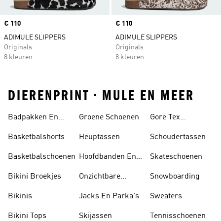
Price
€ 110
Price
€ 110
ADIMULE SLIPPERS
ADIMULE SLIPPERS
Originals
Originals
8 kleuren
8 kleuren
DIERENPRINT • MULE EN MEER
Badpakken En
Groene Schoenen
Gore Tex
Tankini's
Schoenen
Basketbalshorts
Heuptassen
Schoudertassen
Basketbalschoenen
Hoofdbanden En
Skateschoenen
Zonnekleppen
Bikini Broekjes
Onzichtbare
Snowboarding
Sokken
Bikinis
Jacks En Parka's
Sweaters
Bikini Tops
Skijassen
Tennisschoenen