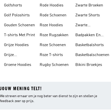
Golfshorts
Rode Hoodies
Zwarte Broeken
Golf Poloshirts
Rode Schoenen
Zwarte Shorts
Gouden Schoenen
Roze Hoodies
Zwarte
Rugzakken
T-shirts Met Print
Roze Rugzakken
Badpakken En
Tankini's
Grijze Hoodies
Roze Schoenen
Basketbalshorts
Grijze
Roze T-shirts
Basketbalschoenen
Trainingspakken
Groene Hoodies
Rugby Schoenen
Bikini Broekjes
JOUW MENING TELT!
We streven ernaar om je nog beter van dienst te zijn en stellen je
feedback zeer op prijs.