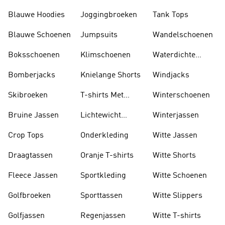
Blauwe Hoodies
Joggingbroeken
Tank Tops
Blauwe Schoenen
Jumpsuits
Wandelschoenen
Boksschoenen
Klimschoenen
Waterdichte
Jassen
Bomberjacks
Knielange Shorts
Windjacks
Skibroeken
T-shirts Met
Winterschoenen
Lange Mouwen
Bruine Jassen
Lichtewicht
Winterjassen
Jassen
Crop Tops
Onderkleding
Witte Jassen
Draagtassen
Oranje T-shirts
Witte Shorts
Fleece Jassen
Sportkleding
Witte Schoenen
Golfbroeken
Sporttassen
Witte Slippers
Golfjassen
Regenjassen
Witte T-shirts