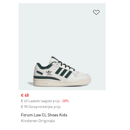
Op verlanglijs
Sale price
€ 45
€ 63 Laatste laagste prijs
-28%
Discount
€ 90 Oorspronkelijke prijs
Forum Low CL Shoes Kids
Kinderen Originals