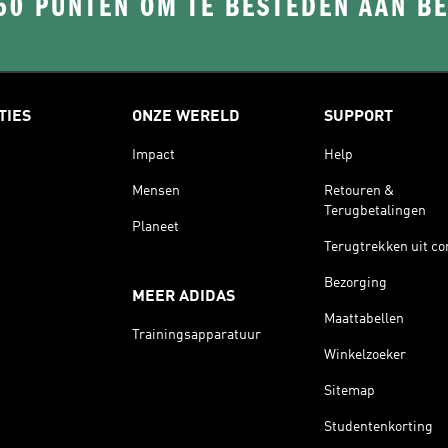
50 PUNTEN OM TE BESTEDEN AAN B
TIES
ONZE WERELD
SUPPORT
Impact
Help
Mensen
Retouren &
Terugbetalingen
Planeet
Terugtrekken uit co
Bezorging
MEER ADIDAS
Maattabellen
Trainingsapparatuur
Winkelzoeker
Sitemap
Studentenkorting