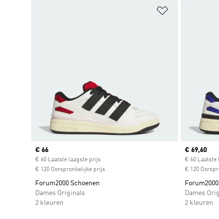
Op verlanglijs
Current price
€ 66
Current pr
€ 69,60
€ 60 Laatste laagste prijs
€ 60 Laatste 
€ 120 Oorspronkelijke prijs
€ 120 Oorspro
Forum2000 Schoenen
Forum2000
Dames Originals
Dames Orig
2 kleuren
2 kleuren