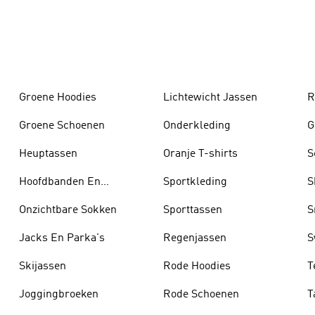
Groene Hoodies
Lichtewicht Jassen
R
Groene Schoenen
Onderkleding
G
Heuptassen
Oranje T-shirts
S
Hoofdbanden En
Sportkleding
S
Zonnekleppen
Onzichtbare Sokken
Sporttassen
S
Jacks En Parka's
Regenjassen
S
Skijassen
Rode Hoodies
T
Joggingbroeken
Rode Schoenen
T