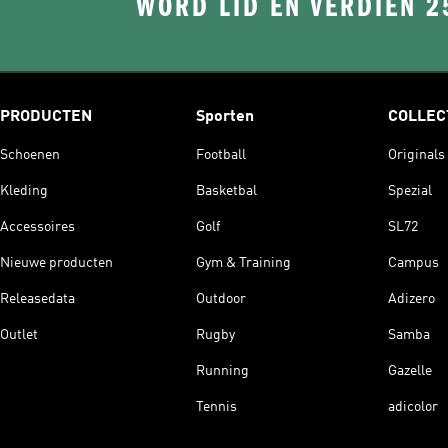
WORD LID EN VERDIEN 2
PRODUCTEN
Sporten
COLLEC
Schoenen
Football
Originals
Kleding
Basketbal
Spezial
Accessoires
Golf
SL72
Nieuwe producten
Gym & Training
Campus
Releasedata
Outdoor
Adizero
Outlet
Rugby
Samba
Running
Gazelle
Tennis
adicolor