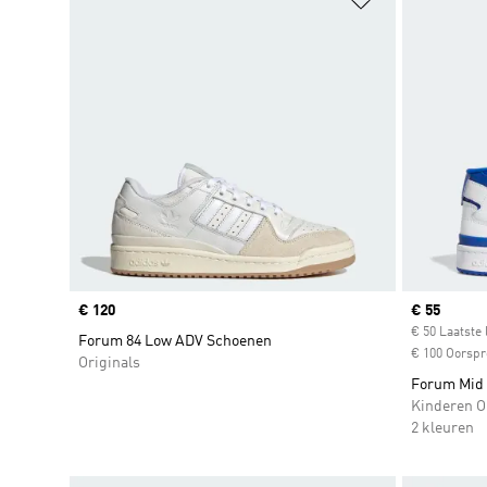
Price
€ 120
Current pr
€ 55
€ 50 Laatste 
Forum 84 Low ADV Schoenen
€ 100 Oorspro
Originals
Forum Mid
Kinderen O
2 kleuren