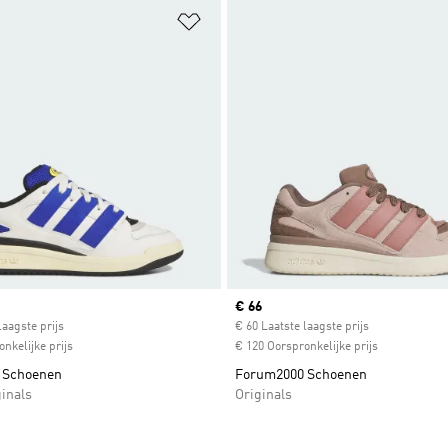
t zetten
Op verlanglijst zetten
ice
Current price
€ 66
laagste prijs
€ 60 Laatste laagste prijs
nkelijke prijs
€ 120 Oorspronkelijke prijs
 Schoenen
Forum2000 Schoenen
inals
Originals