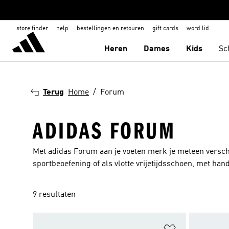
store finder
help
bestellingen en retouren
gift cards
word lid
Heren
Dames
Kids
Sc
Terug
Home
Forum
ADIDAS FORUM
Met adidas Forum aan je voeten merk je meteen verschil.
sportbeoefening of als vlotte vrijetijdsschoen, met hand
9 resultaten
Op verlanglijs