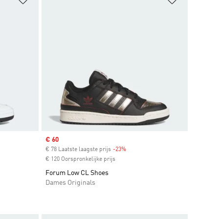
Sale price
€ 60
€ 78 Laatste laagste prijs
-23%
Discount
€ 120 Oorspronkelijke prijs
Forum Low CL Shoes
Dames Originals