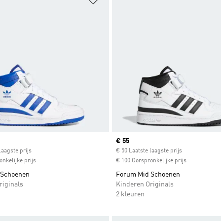
ice
Current price
€ 55
laagste prijs
€ 50 Laatste laagste prijs
nkelijke prijs
€ 100 Oorspronkelijke prijs
 Schoenen
Forum Mid Schoenen
riginals
Kinderen Originals
2 kleuren