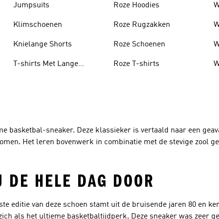
Jumpsuits
Roze Hoodies
W
Klimschoenen
Roze Rugzakken
W
Knielange Shorts
Roze Schoenen
W
T-shirts Met Lange
Roze T-shirts
W
Mouwen
me basketbal-sneaker. Deze klassieker is vertaald naar een gea
komen. Het leren bovenwerk in combinatie met de stevige zool g
J DE HELE DAG DOOR
te editie van deze schoen stamt uit de bruisende jaren 80 en ke
ch als het ultieme basketbaltijdperk. Deze sneaker was zeer ge