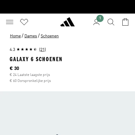
1
/
/
Home
Dames
Schoenen
4.3
(21)
GALAXY 6 SCHOENEN
Huidige prijs
€ 30
€ 24 Laatste laagste prijs
€ 60 Oorspronkelijke prijs