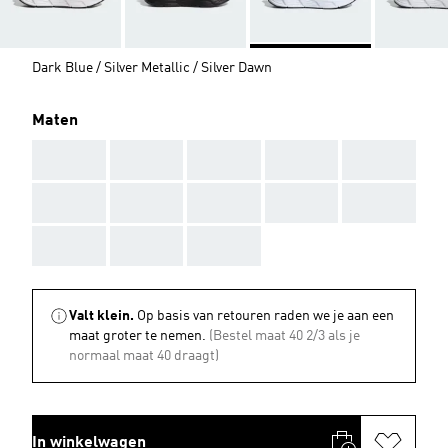
Dark Blue / Silver Metallic / Silver Dawn
Maten
AAA
AAA
AAA
AAA
AAA
AAA
AAA
AAA
AAA
AAA
AAA
AAA
AAA
Valt klein.
Op basis van retouren raden we je aan een
maat groter te nemen.
(Bestel maat 40 2/3 als je
normaal maat 40 draagt)
In winkelwagen