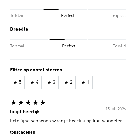
Te klein
Perfect
Te groot
Breedte
Te smal
Perfect
Te wijd
Filter op aantal sterren
5
4
3
2
1
15 juli 2026
loopt heerlijk
hele fijne schoenen waar je heerlijk op kan wandelen
topschoenen