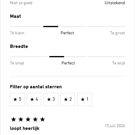
Niet zo goed
Uitstekend
Maat
Te klein
Perfect
Te groot
Breedte
Te smal
Perfect
Te wijd
Filter op aantal sterren
5
4
3
2
1
15 juli 2026
loopt heerlijk