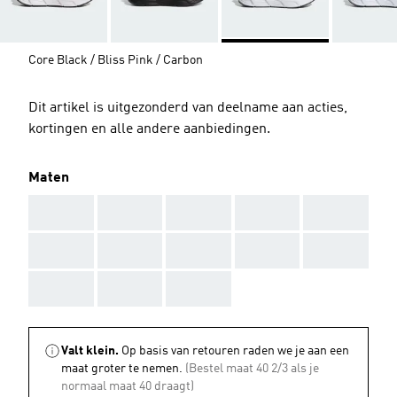
Core Black / Bliss Pink / Carbon
Dit artikel is uitgezonderd van deelname aan acties,
kortingen en alle andere aanbiedingen.
Maten
AAA
AAA
AAA
AAA
AAA
AAA
AAA
AAA
AAA
AAA
AAA
AAA
AAA
Valt klein.
Op basis van retouren raden we je aan een
maat groter te nemen.
(Bestel maat 40 2/3 als je
normaal maat 40 draagt)