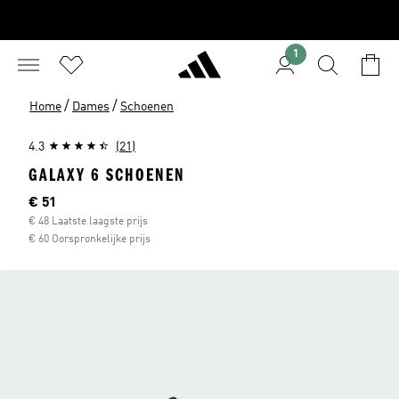
1
/
/
Home
Dames
Schoenen
4.3
(21)
GALAXY 6 SCHOENEN
Huidige prijs
€ 51
€ 48 Laatste laagste prijs
€ 60 Oorspronkelijke prijs