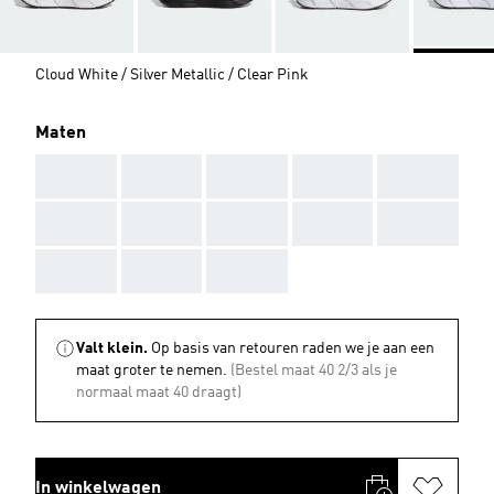
Cloud White / Silver Metallic / Clear Pink
Maten
AAA
AAA
AAA
AAA
AAA
AAA
AAA
AAA
AAA
AAA
AAA
AAA
AAA
Valt klein.
Op basis van retouren raden we je aan een
maat groter te nemen.
(Bestel maat 40 2/3 als je
normaal maat 40 draagt)
In winkelwagen