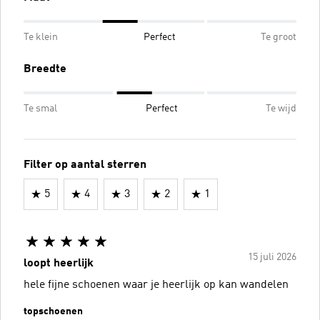
Te klein
Perfect
Te groot
Breedte
Te smal
Perfect
Te wijd
Filter op aantal sterren
5
4
3
2
1
15 juli 2026
loopt heerlijk
hele fijne schoenen waar je heerlijk op kan wandelen
topschoenen