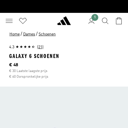
1
/
/
Home
Dames
Schoenen
4.3
(21)
GALAXY 6 SCHOENEN
Huidige prijs
€ 48
€ 30 Laatste laagste prijs
€ 60 Oorspronkelijke prijs