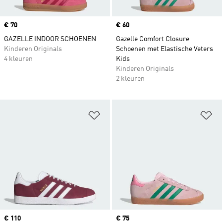
Price
€ 70
Price
€ 60
GAZELLE INDOOR SCHOENEN
Gazelle Comfort Closure
Kinderen Originals
Schoenen met Elastische Veters
4 kleuren
Kids
Kinderen Originals
2 kleuren
Op verlanglijst zetten
Op
Price
€ 110
Price
€ 75