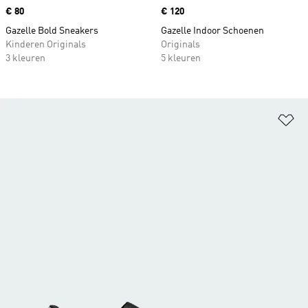
Price
€ 80
Price
€ 120
Gazelle Bold Sneakers
Gazelle Indoor Schoenen
Kinderen Originals
Originals
3 kleuren
5 kleuren
Op