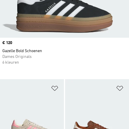
Price
€ 120
Gazelle Bold Schoenen
Dames Originals
6 kleuren
Op verlanglijst zetten
Op