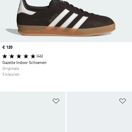
Price
€ 120
(46)
Gazelle Indoor Schoenen
Originals
5 kleuren
Op verlanglijst zetten
Op