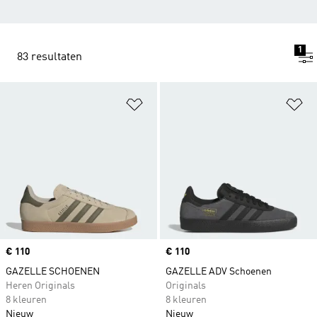
1
83 resultaten
Op verlanglijst zetten
Op
Price
€ 110
Price
€ 110
GAZELLE SCHOENEN
GAZELLE ADV Schoenen
Heren Originals
Originals
8 kleuren
8 kleuren
Nieuw
Nieuw