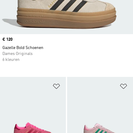
Price
€ 120
Gazelle Bold Schoenen
Dames Originals
6 kleuren
Op verlanglijst zetten
Op