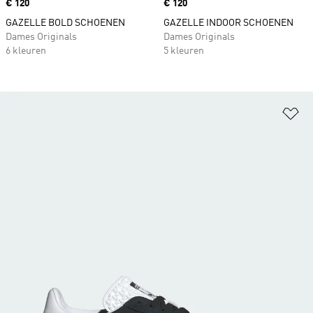
Price
€ 120
Price
€ 120
GAZELLE BOLD SCHOENEN
GAZELLE INDOOR SCHOENEN
Dames Originals
Dames Originals
6 kleuren
5 kleuren
Op