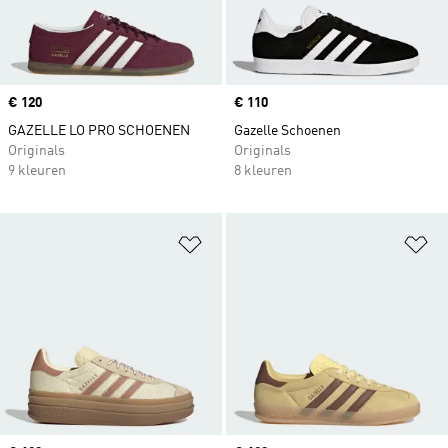
Price
€ 120
Price
€ 110
GAZELLE LO PRO SCHOENEN
Gazelle Schoenen
Originals
Originals
9 kleuren
8 kleuren
Op verlanglijst zetten
Op