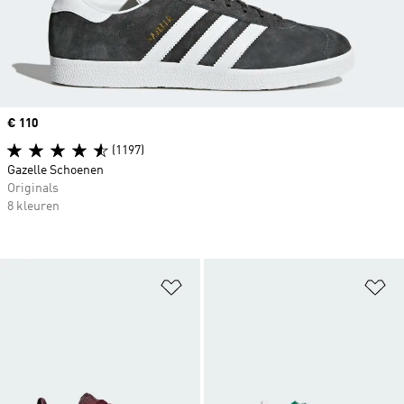
Price
€ 110
(1197)
Gazelle Schoenen
Originals
8 kleuren
Op verlanglijst zetten
Op