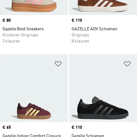
Price
€ 80
Price
€ 110
Gazelle Bold Sneakers
GAZELLE ADV Schoenen
Kinderen Originals
Originals
3 kleuren
8 kleuren
Op verlanglijst zetten
Op
Price
€ 65
Price
€ 110
Gazelle Indoor Comfort Closure
Gazelle Schoenen