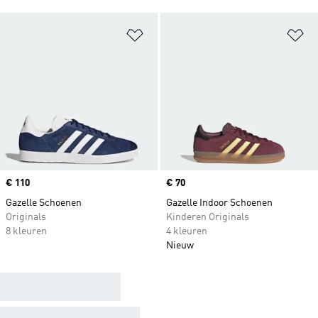
Op verlanglijst zetten
Op
Price
€ 110
Price
€ 70
Gazelle Schoenen
Gazelle Indoor Schoenen
Originals
Kinderen Originals
8 kleuren
4 kleuren
Nieuw