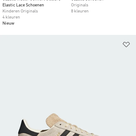
Elastic Lace Schoenen
Originals
Kinderen Originals
8 kleuren
4 kleuren
Nieuw
Op