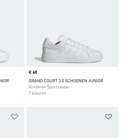
Price
€ 40
NIOR
GRAND COURT 3.0 SCHOENEN JUNIOR
Kinderen Sportswear
7 kleuren
Op verlanglijst zetten
Op verlangl