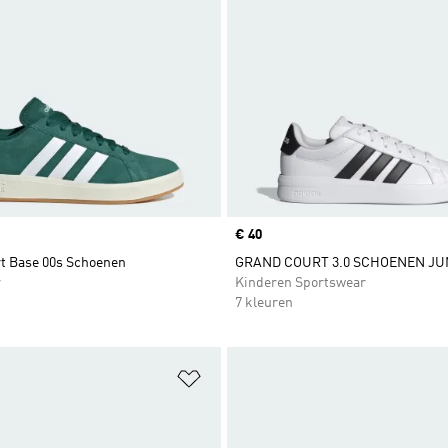
Price
€ 40
t Base 00s Schoenen
GRAND COURT 3.0 SCHOENEN JU
r
Kinderen Sportswear
7 kleuren
t zetten
Op verlanglijst zetten