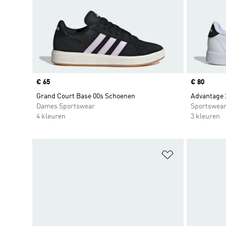
Price
€ 65
Price
€ 80
Grand Court Base 00s Schoenen
Advantage 
Dames Sportswear
Sportswea
4 kleuren
3 kleuren
Op verlanglijs