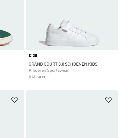
Price
€ 38
GRAND COURT 3.0 SCHOENEN KIDS
Kinderen Sportswear
6 kleuren
Op verlanglijst zetten
Op verlangl