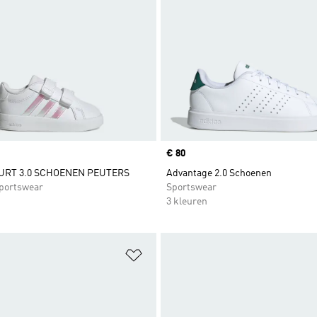
Price
€ 80
URT 3.0 SCHOENEN PEUTERS
Advantage 2.0 Schoenen
portswear
Sportswear
3 kleuren
t zetten
Op verlanglijst zetten