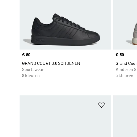
Price
€ 80
Price
€ 50
GRAND COURT 3.0 SCHOENEN
Grand Cour
Sportswear
Kinderen S
8 kleuren
5 kleuren
Op verlanglijs