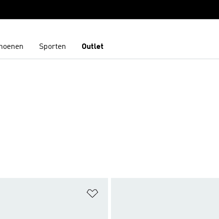
hoenen
Sporten
Outlet
t zetten
Op verlanglijst zetten