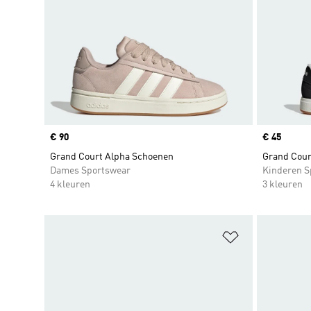
Price
€ 90
Price
€ 45
Grand Court Alpha Schoenen
Grand Cour
Dames Sportswear
Kinderen S
4 kleuren
3 kleuren
Op verlanglijs