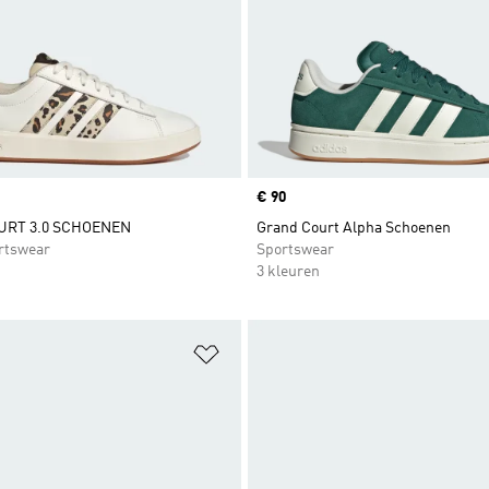
Price
€ 90
URT 3.0 SCHOENEN
Grand Court Alpha Schoenen
rtswear
Sportswear
3 kleuren
t zetten
Op verlanglijst zetten