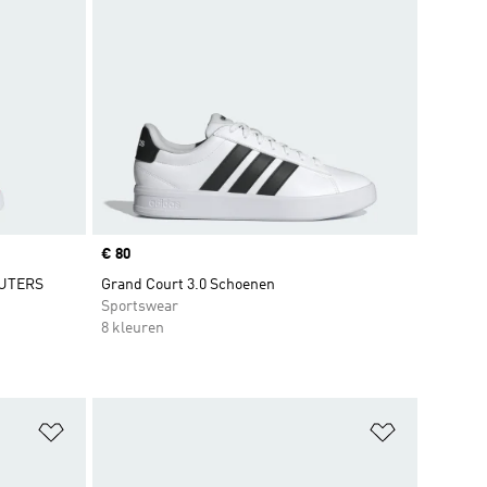
Price
€ 80
EUTERS
Grand Court 3.0 Schoenen
Sportswear
8 kleuren
Op verlanglijst zetten
Op verlangl