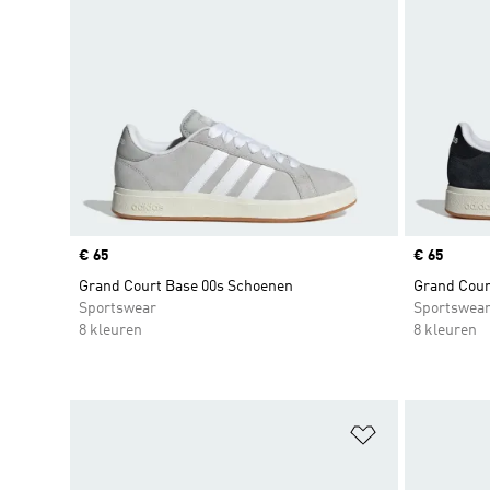
Price
€ 65
Price
€ 65
Grand Court Base 00s Schoenen
Grand Cour
Sportswear
Sportswea
8 kleuren
8 kleuren
Op verlanglijs