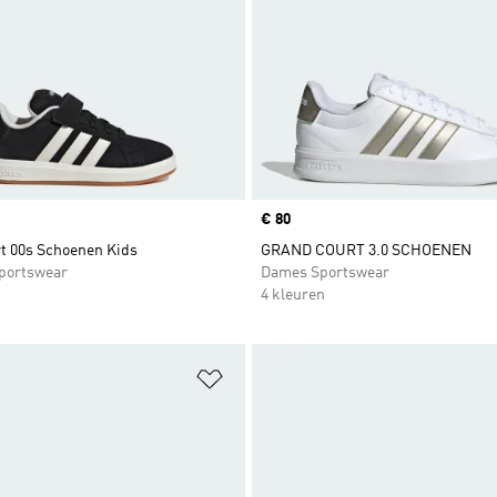
Price
€ 80
t 00s Schoenen Kids
GRAND COURT 3.0 SCHOENEN
portswear
Dames Sportswear
4 kleuren
t zetten
Op verlanglijst zetten