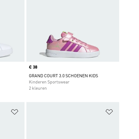
Price
€ 38
GRAND COURT 3.0 SCHOENEN KIDS
Kinderen Sportswear
2 kleuren
Op verlanglijst zetten
Op verlangl