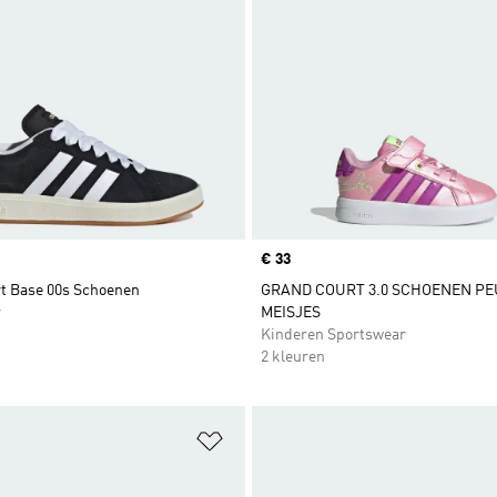
Price
€ 33
t Base 00s Schoenen
GRAND COURT 3.0 SCHOENEN P
r
MEISJES
Kinderen Sportswear
2 kleuren
t zetten
Op verlanglijst zetten