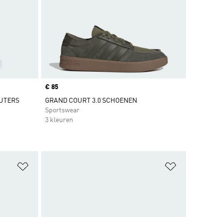
Price
€ 85
EUTERS
GRAND COURT 3.0 SCHOENEN
Sportswear
3 kleuren
Op verlanglijst zetten
Op verlangl