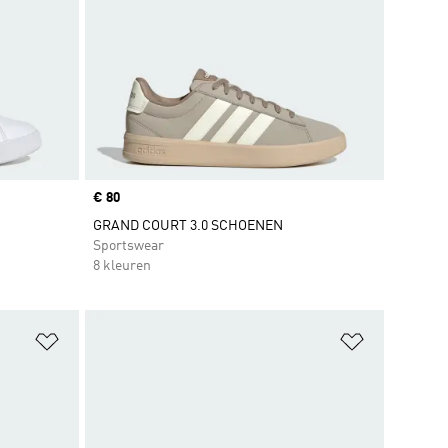
Price
€ 80
GRAND COURT 3.0 SCHOENEN
Sportswear
8 kleuren
Op verlanglijst zetten
Op verlangl