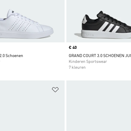
Price
€ 40
2.0 Schoenen
GRAND COURT 3.0 SCHOENEN JU
r
Kinderen Sportswear
7 kleuren
t zetten
Op verlanglijst zetten