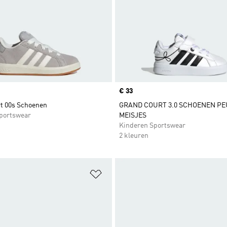
Price
€ 33
t 00s Schoenen
GRAND COURT 3.0 SCHOENEN P
portswear
MEISJES
Kinderen Sportswear
2 kleuren
t zetten
Op verlanglijst zetten