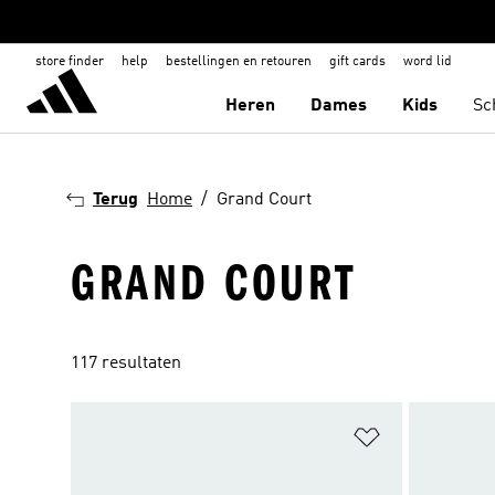
store finder
help
bestellingen en retouren
gift cards
word lid
Heren
Dames
Kids
Sc
Terug
Home
Grand Court
GRAND COURT
117 resultaten
Op verlanglijs