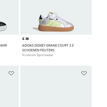
Price
€ 38
NIOR
ADIDAS DISNEY GRAND COURT 3.0
SCHOENEN PEUTERS
Kinderen Sportswear
Op verlanglijst zetten
Op verlangl