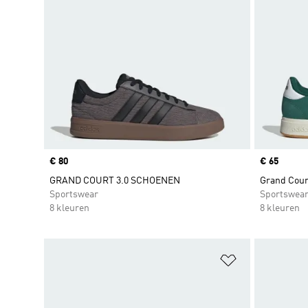
Price
€ 80
Price
€ 65
GRAND COURT 3.0 SCHOENEN
Grand Cour
Sportswear
Sportswea
8 kleuren
8 kleuren
Op verlanglijs