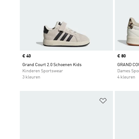
Price
€ 40
Price
€ 80
Grand Court 2.0 Schoenen Kids
GRAND CO
Kinderen Sportswear
Dames Spo
3 kleuren
4 kleuren
Op verlanglijs