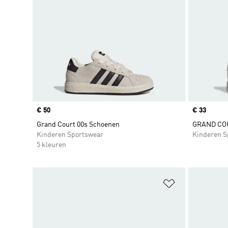
Price
€ 50
Price
€ 33
Grand Court 00s Schoenen
GRAND CO
Kinderen Sportswear
Kinderen S
5 kleuren
Op verlanglijs