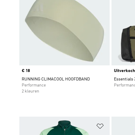
Price
€ 18
Uitverkoch
RUNNING CLIMACOOL HOOFDBAND
Essentials 
Performance
Performan
2 kleuren
Op verlanglijs