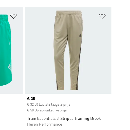
Op verlanglijst zetten
Op verlangl
Current price
€ 35
€ 32,50 Laatste laagste prijs
€ 50 Oorspronkelijke prijs
Train Essentials 3-Stripes Training Broek
Heren Performance