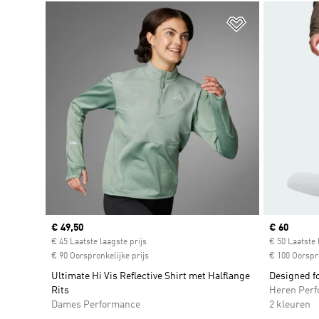
Op verlanglijs
Current price
€ 49,50
Current pr
€ 60
€ 45 Laatste laagste prijs
€ 50 Laatste 
€ 90 Oorspronkelijke prijs
€ 100 Oorspro
Ultimate Hi Vis Reflective Shirt met Halflange
Designed f
Rits
Heren Per
Dames Performance
2 kleuren