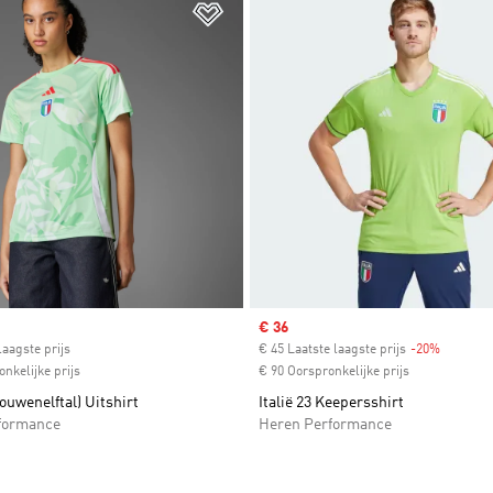
t zetten
Op verlanglijst zetten
ice
Sale price
€ 36
laagste prijs
€ 45 Laatste laagste prijs
-20%
Discount
nkelijke prijs
€ 90 Oorspronkelijke prijs
rouwenelftal) Uitshirt
Italië 23 Keepersshirt
formance
Heren Performance