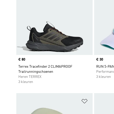
Price
€ 80
Price
€ 30
Terrex Tracefinder 2 CLIMAPROOF
RUN 5-PAN
Trailrunningschoenen
Performan
Heren TERREX
3 kleuren
3 kleuren
Op verlanglijs