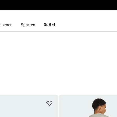
hoenen
Sporten
Outlet
t zetten
Op verlanglijst zetten