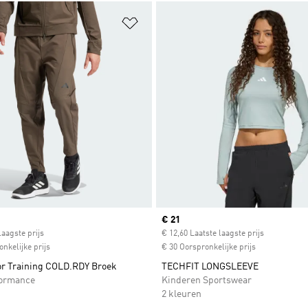
t zetten
Op verlanglijst zetten
ice
Current price
€ 21
laagste prijs
€ 12,60 Laatste laagste prijs
nkelijke prijs
€ 30 Oorspronkelijke prijs
or Training COLD.RDY Broek
TECHFIT LONGSLEEVE
formance
Kinderen Sportswear
2 kleuren