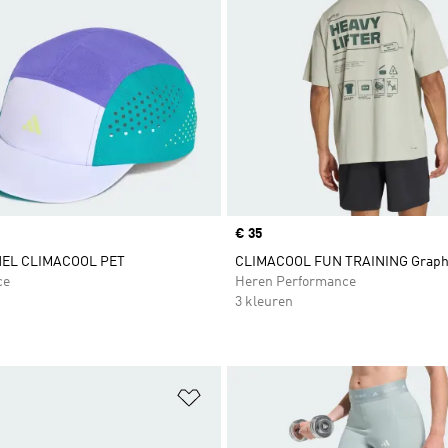
Price
€ 35
EL CLIMACOOL PET
CLIMACOOL FUN TRAINING Graphi
ce
Heren Performance
3 kleuren
t zetten
Op verlanglijst zetten