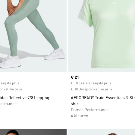
ice
Current price
€ 21
laagste prijs
€ 18 Laatste laagste prijs
nkelijke prijs
€ 30 Oorspronkelijke prijs
das Reflective 7/8 Legging
AEROREADY Train Essentials 3-Str
formance
shirt
Dames Performance
4 kleuren