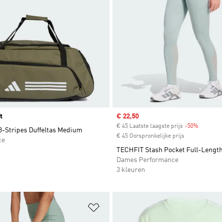
t
Sale price
€ 22,50
€ 45 Laatste laagste prijs
-50%
Discount
3-Stripes Duffeltas Medium
€ 45 Oorspronkelijke prijs
ce
TECHFIT Stash Pocket Full-Lengt
Dames Performance
3 kleuren
t zetten
Op verlanglijst zetten