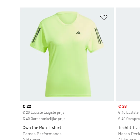
Op verlanglijs
Current price
€ 22
Sale price
€ 28
€ 20 Laatste laagste prijs
€ 40 Laatste 
€ 40 Oorspronkelijke prijs
€ 40 Oorspron
Own the Run T-shirt
Techfit Tra
Dames Performance
Heren Per