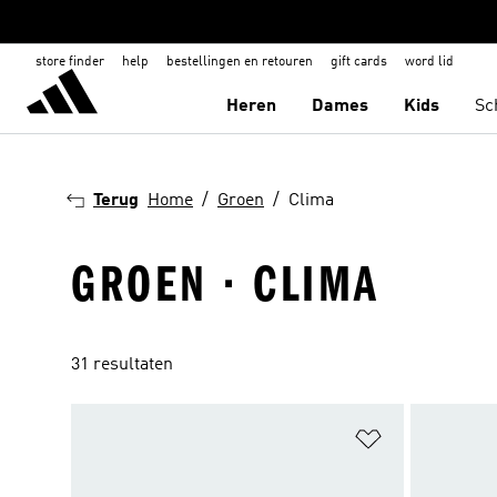
store finder
help
bestellingen en retouren
gift cards
word lid
Heren
Dames
Kids
Sc
Terug
Home
Groen
Clima
GROEN · CLIMA
31 resultaten
Op verlanglijs