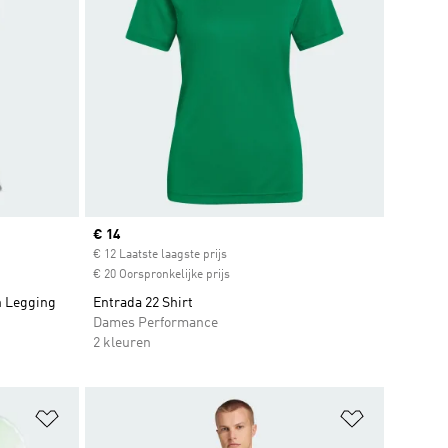
Current price
€ 14
€ 12 Laatste laagste prijs
€ 20 Oorspronkelijke prijs
h Legging
Entrada 22 Shirt
Dames Performance
2 kleuren
Op verlanglijst zetten
Op verlangl