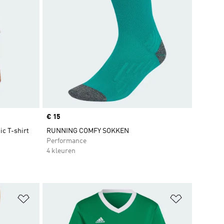
Price
€ 15
c T-shirt
RUNNING COMFY SOKKEN
Performance
4 kleuren
Op verlanglijst zetten
Op verlangl