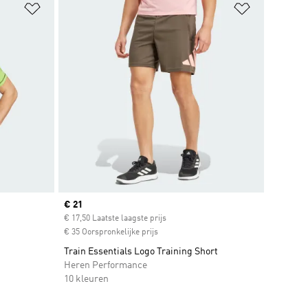
Op verlanglijst zetten
Op verlangl
Current price
€ 21
€ 17,50 Laatste laagste prijs
€ 35 Oorspronkelijke prijs
Train Essentials Logo Training Short
Heren Performance
10 kleuren