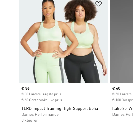
Op verlanglijs
Current price
€ 36
Current pr
€ 60
€ 30 Laatste laagste prijs
€ 50 Laatste 
€ 60 Oorspronkelijke prijs
€ 100 Oorspro
TLRD Impact Training High-Support Beha
Italië 25 (V
Dames Performance
Dames Per
8 kleuren