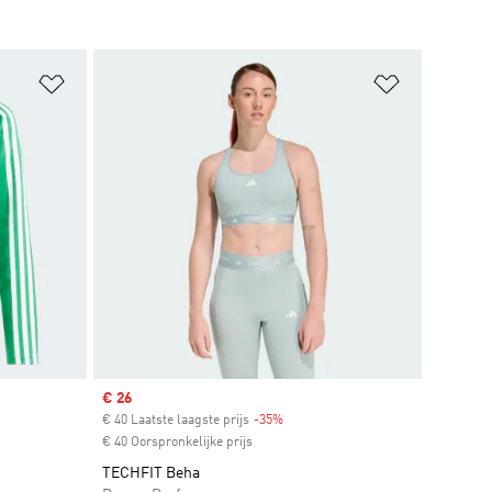
Op verlanglijst zetten
Op verlangl
Sale price
€ 26
€ 40 Laatste laagste prijs
-35%
Discount
€ 40 Oorspronkelijke prijs
TECHFIT Beha