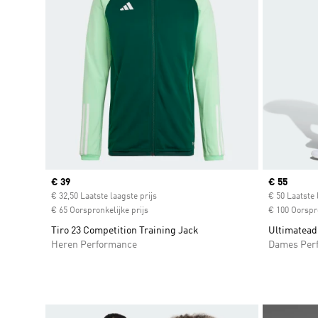
Current price
€ 39
Current pr
€ 55
€ 32,50 Laatste laagste prijs
€ 50 Laatste 
€ 65 Oorspronkelijke prijs
€ 100 Oorspro
Tiro 23 Competition Training Jack
Ultimateadi
Heren Performance
Dames Per