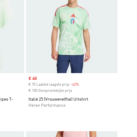
Sale price
€ 40
€ 70 Laatste laagste prijs
-42%
Discount
€ 100 Oorspronkelijke prijs
ipes T-
Italië 25 (Vrouwenelftal) Uitshirt
Heren Performance