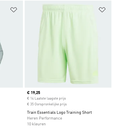
Op verlanglijst zetten
Op verlangl
Current price
€ 19,25
€ 14 Laatste laagste prijs
€ 35 Oorspronkelijke prijs
Train Essentials Logo Training Short
Heren Performance
10 kleuren