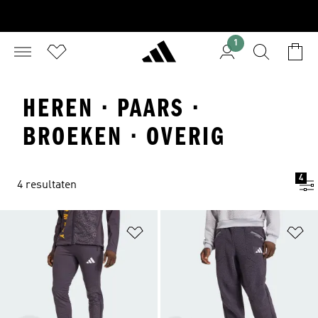
1
HEREN · PAARS ·
BROEKEN · OVERIG
4
4 resultaten
Op verlanglijst zetten
Op