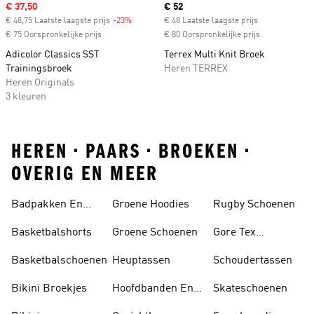
Sale price
€ 37,50
Current price
€ 52
€ 48,75 Laatste laagste prijs
-23%
Discount
€ 48 Laatste laagste prijs
€ 75 Oorspronkelijke prijs
€ 80 Oorspronkelijke prijs
Adicolor Classics SST
Terrex Multi Knit Broek
Trainingsbroek
Heren TERREX
Heren Originals
3 kleuren
HEREN • PAARS • BROEKEN •
OVERIG EN MEER
Badpakken En
Groene Hoodies
Rugby Schoenen
Tankini's
Basketbalshorts
Groene Schoenen
Gore Tex
Schoenen
Basketbalschoenen
Heuptassen
Schoudertassen
Bikini Broekjes
Hoofdbanden En
Skateschoenen
Zonnekleppen