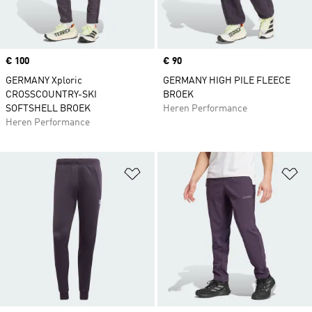
Price
€ 100
Price
€ 90
GERMANY Xploric
GERMANY HIGH PILE FLEECE
CROSSCOUNTRY-SKI
BROEK
SOFTSHELL BROEK
Heren Performance
Heren Performance
Op verlanglijst zetten
Op