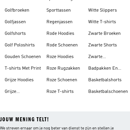
Golfbroeken
Sporttassen
Witte Slippers
Golfjassen
Regenjassen
Witte T-shirts
Golfshorts
Rode Hoodies
Zwarte Broeken
Golf Poloshirts
Rode Schoenen
Zwarte Shorts
Gouden Schoenen
Roze Hoodies
Zwarte
Rugzakken
T-shirts Met Print
Roze Rugzakken
Badpakken En
Tankini's
Grijze Hoodies
Roze Schoenen
Basketbalshorts
Grijze
Roze T-shirts
Basketbalschoenen
Trainingspakken
JOUW MENING TELT!
We streven ernaar om je nog beter van dienst te zijn en stellen je