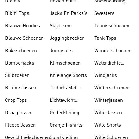
Bikinis
Onzichtbare
Snowboarding
Sokken
Bikini Tops
Jacks En Parka's
Sweaters
Blauwe Hoodies
Skijassen
Tennisschoenen
Blauwe Schoenen
Joggingbroeken
Tank Tops
Boksschoenen
Jumpsuits
Wandelschoenen
Bomberjacks
Klimschoenen
Waterdichte
Jassen
Skibroeken
Knielange Shorts
Windjacks
Bruine Jassen
T-shirts Met
Winterschoenen
Lange Mouwen
Crop Tops
Lichtewicht
Winterjassen
Jassen
Draagtassen
Onderkleding
Witte Jassen
Fleece Jassen
Oranje T-shirts
Witte Shorts
Gewichthefschoenen
Sportkleding
Witte Schoenen