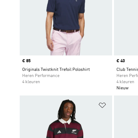
Price
€ 85
Price
€ 40
Originals Twistknit Trefoil Poloshirt
Club Tennis
Heren Performance
Heren Per
4 kleuren
4 kleuren
Nieuw
Op verlanglijs