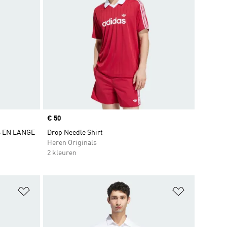
Price
€ 50
S EN LANGE
Drop Needle Shirt
Heren Originals
2 kleuren
Op verlanglijst zetten
Op verlangl