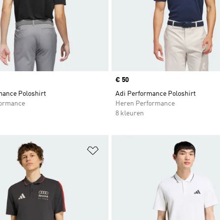
Price
€ 50
mance Poloshirt
Adi Performance Poloshirt
formance
Heren Performance
8 kleuren
t zetten
Op verlanglijst zetten