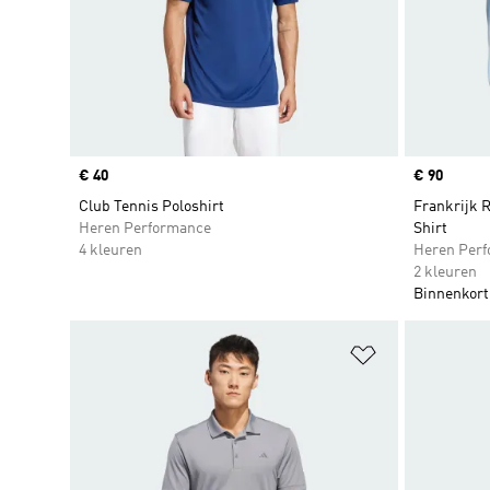
Price
€ 40
Price
€ 90
Club Tennis Poloshirt
Frankrijk 
Heren Performance
Shirt
4 kleuren
Heren Per
2 kleuren
Binnenkort
Op verlanglijs