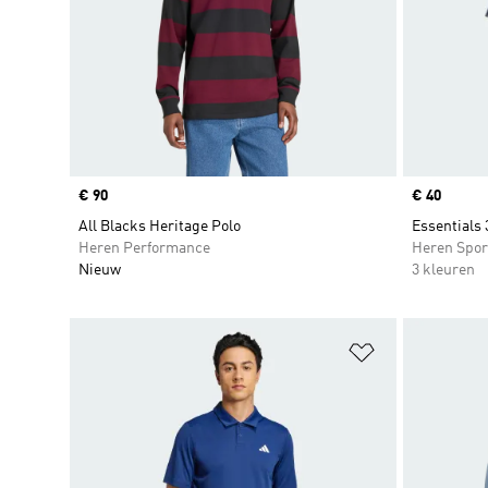
Price
€ 90
Price
€ 40
All Blacks Heritage Polo
Essentials 
Heren Performance
Heren Spor
Nieuw
3 kleuren
Op verlanglijs