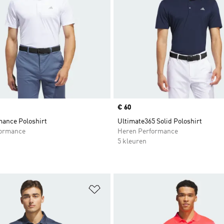
Price
€ 60
mance Poloshirt
Ultimate365 Solid Poloshirt
formance
Heren Performance
5 kleuren
t zetten
Op verlanglijst zetten