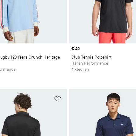
Price
€ 40
Rugby 120 Years Crunch Heritage
Club Tennis Poloshirt
Heren Performance
formance
4 kleuren
t zetten
Op verlanglijst zetten