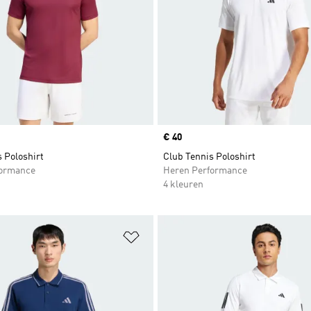
Price
€ 40
 Poloshirt
Club Tennis Poloshirt
formance
Heren Performance
4 kleuren
t zetten
Op verlanglijst zetten