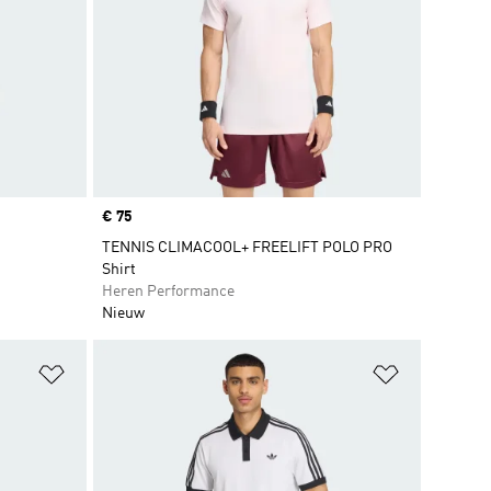
Price
€ 75
TENNIS CLIMACOOL+ FREELIFT POLO PRO
Shirt
Heren Performance
Nieuw
Op verlanglijst zetten
Op verlangl