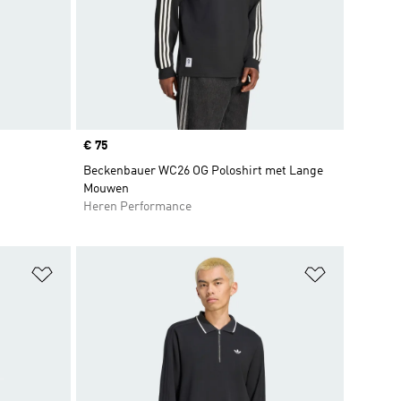
Price
€ 75
Beckenbauer WC26 OG Poloshirt met Lange
Mouwen
Heren Performance
Op verlanglijst zetten
Op verlangl