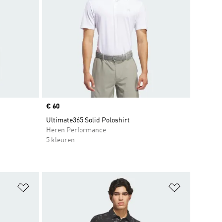
Price
€ 60
Ultimate365 Solid Poloshirt
Heren Performance
5 kleuren
Op verlanglijst zetten
Op verlangl