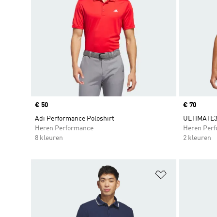
Price
€ 50
Price
€ 70
Adi Performance Poloshirt
ULTIMATE3
Heren Performance
Heren Per
8 kleuren
2 kleuren
Op verlanglijs