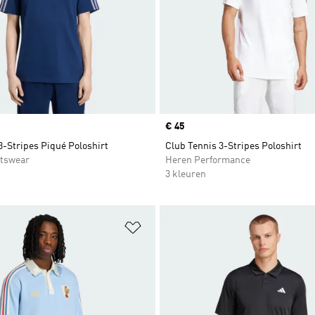
Price
€ 45
3-Stripes Piqué Poloshirt
Club Tennis 3-Stripes Poloshirt
tswear
Heren Performance
3 kleuren
t zetten
Op verlanglijst zetten