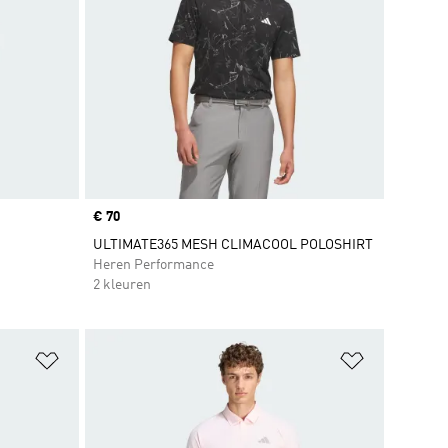
Price
€ 70
ULTIMATE365 MESH CLIMACOOL POLOSHIRT
Heren Performance
2 kleuren
Op verlanglijst zetten
Op verlangl