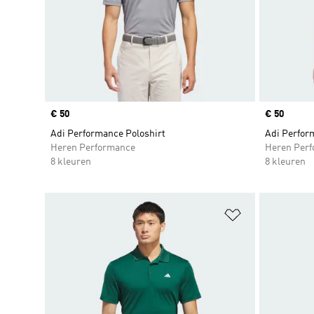
Price
€ 50
Price
€ 50
Adi Performance Poloshirt
Adi Perfor
Heren Performance
Heren Per
8 kleuren
8 kleuren
Op verlanglijs