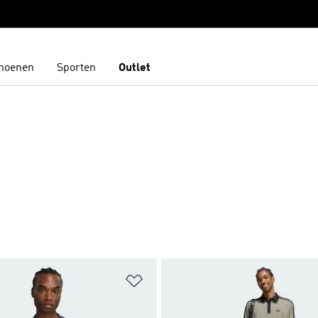
hoenen
Sporten
Outlet
t zetten
Op verlanglijst zetten