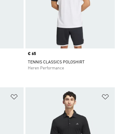
Price
€ 65
TENNIS CLASSICS POLOSHIRT
Heren Performance
Op verlanglijst zetten
Op verlangl