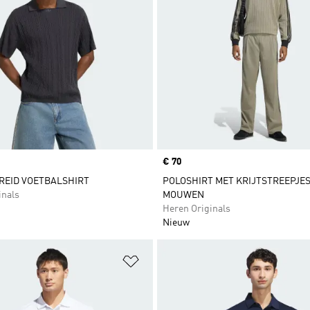
Price
€ 70
REID VOETBALSHIRT
POLOSHIRT MET KRIJTSTREEPJE
inals
MOUWEN
Heren Originals
Nieuw
t zetten
Op verlanglijst zetten