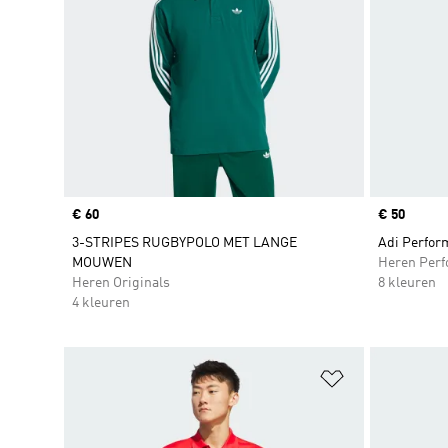
Price
€ 60
Price
€ 50
3-STRIPES RUGBYPOLO MET LANGE
Adi Perfor
MOUWEN
Heren Per
Heren Originals
8 kleuren
4 kleuren
Op verlanglijs