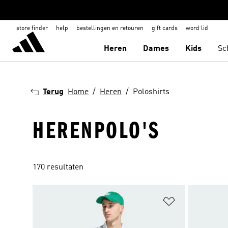
store finder
help
bestellingen en retouren
gift cards
word lid
Heren
Dames
Kids
Sc
Terug
Home
Heren
Poloshirts
HERENPOLO'S
170 resultaten
Op verlanglijs