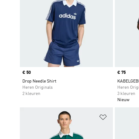
Price
€ 50
Price
€ 75
Drop Needle Shirt
KABELGEB
Heren Originals
Heren Orig
2 kleuren
3 kleuren
Nieuw
Op verlanglijs