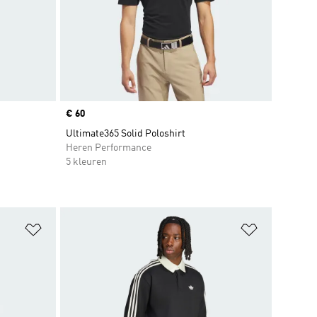
Price
€ 60
Ultimate365 Solid Poloshirt
Heren Performance
5 kleuren
Op verlanglijst zetten
Op verlangl