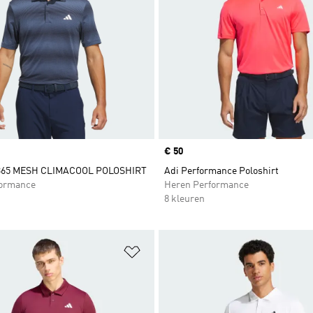
Price
€ 50
65 MESH CLIMACOOL POLOSHIRT
Adi Performance Poloshirt
formance
Heren Performance
8 kleuren
t zetten
Op verlanglijst zetten