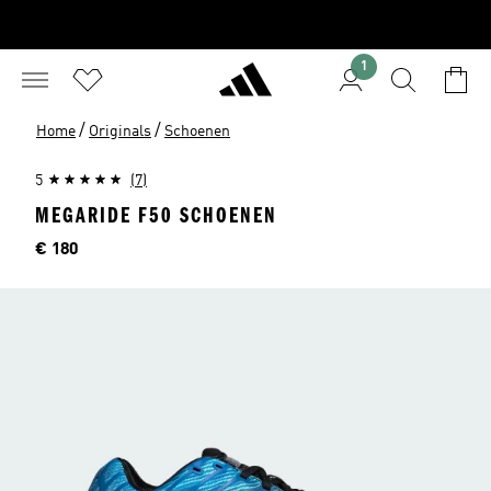
1
/
/
Home
Originals
Schoenen
5
(7)
MEGARIDE F50 SCHOENEN
Prijs
€ 180