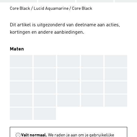
Core Black / Lucid Aquamarine / Core Black
Dit artikel is uitgezonderd van deelname aan acties,
kortingen en andere aanbiedingen.
Maten
AAA
AAA
AAA
AAA
AAA
AAA
AAA
AAA
AAA
AAA
AAA
AAA
AAA
AAA
AAA
AAA
AAA
AAA
AAA
AAA
AAA
AAA
Valt normaal.
We raden je aan om je gebruikelijke