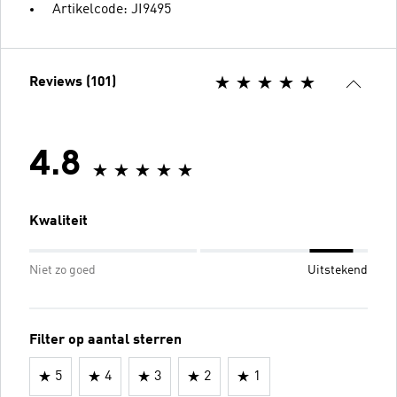
Artikelcode: JI9495
Reviews (101)
4.8
Kwaliteit
Niet zo goed
Uitstekend
Filter op aantal sterren
5
4
3
2
1