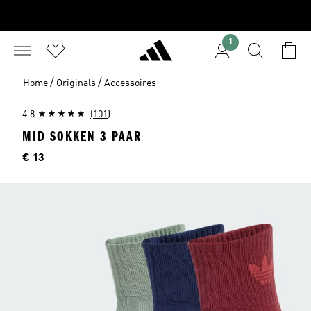
1
/
/
Home
Originals
Accessoires
4.8
(101)
MID SOKKEN 3 PAAR
Prijs
€ 13