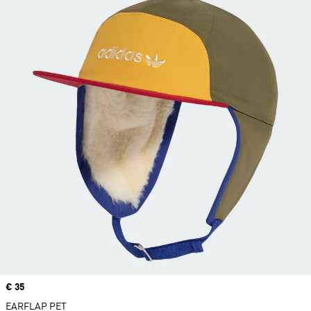
Price
€ 35
EARFLAP PET