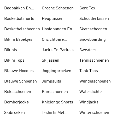
Badpakken En
Groene Schoenen
Gore Tex
Tankini's
Schoenen
Basketbalshorts
Heuptassen
Schoudertassen
Basketbalschoenen
Hoofdbanden En
Skateschoenen
Zonnekleppen
Bikini Broekjes
Onzichtbare
Snowboarding
Sokken
Bikinis
Jacks En Parka's
Sweaters
Bikini Tops
Skijassen
Tennisschoenen
Blauwe Hoodies
Joggingbroeken
Tank Tops
Blauwe Schoenen
Jumpsuits
Wandelschoenen
Boksschoenen
Klimschoenen
Waterdichte
Jassen
Bomberjacks
Knielange Shorts
Windjacks
Skibroeken
T-shirts Met
Winterschoenen