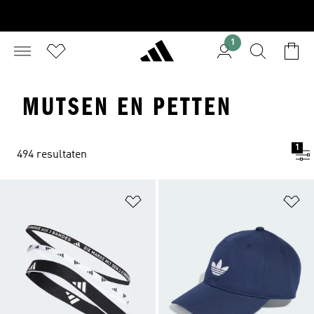
1
MUTSEN EN PETTEN
1
494 resultaten
Op verlanglijst zetten
Op