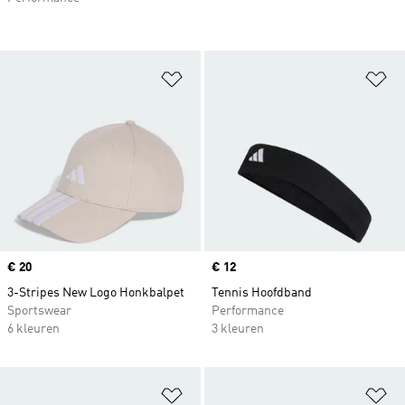
Op verlanglijst zetten
Op
Price
€ 20
Price
€ 12
3-Stripes New Logo Honkbalpet
Tennis Hoofdband
Sportswear
Performance
6 kleuren
3 kleuren
Op verlanglijst zetten
Op