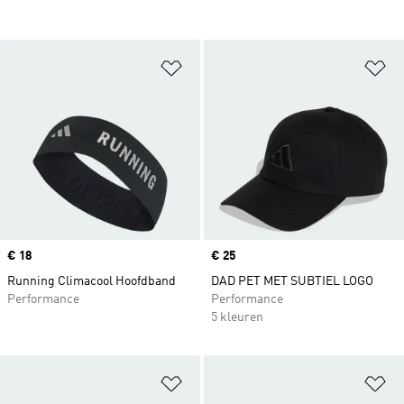
Op verlanglijst zetten
Op
Price
€ 18
Price
€ 25
Running Climacool Hoofdband
DAD PET MET SUBTIEL LOGO
Performance
Performance
5 kleuren
Op verlanglijst zetten
Op