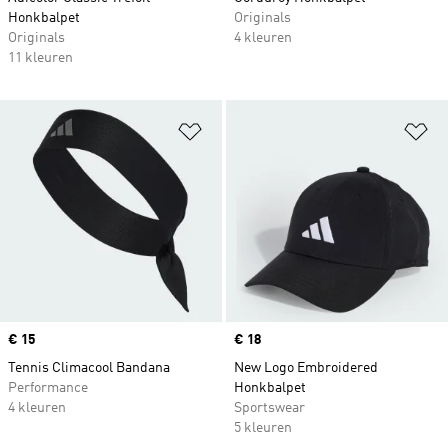
Honkbalpet
Originals
Originals
4 kleuren
11 kleuren
Op verlanglijst zetten
Op
Price
€ 15
Price
€ 18
Tennis Climacool Bandana
New Logo Embroidered
Performance
Honkbalpet
4 kleuren
Sportswear
5 kleuren