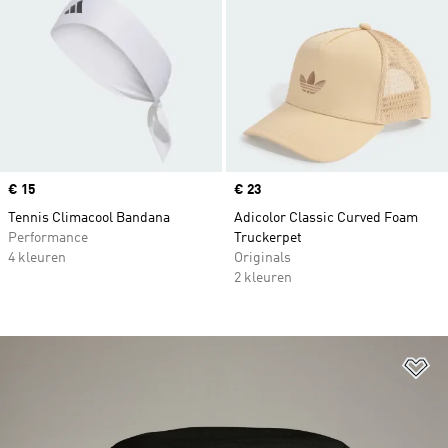
Price
€ 15
Price
€ 23
Tennis Climacool Bandana
Adicolor Classic Curved Foam
Performance
Truckerpet
4 kleuren
Originals
2 kleuren
Op