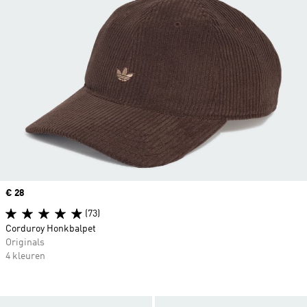
Price
€ 28
(73)
Corduroy Honkbalpet
Originals
4 kleuren