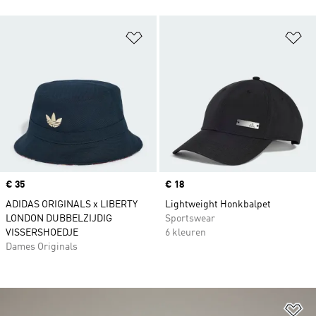
Op verlanglijst zetten
Op
Price
€ 35
Price
€ 18
ADIDAS ORIGINALS x LIBERTY
Lightweight Honkbalpet
LONDON DUBBELZIJDIG
Sportswear
VISSERSHOEDJE
6 kleuren
Dames Originals
Op