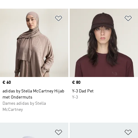
Op verlanglijst zetten
Op
Price
€ 60
Price
€ 80
adidas by Stella McCartney Hijab
Y-3 Dad Pet
met Ondermuts
Y-3
Dames adidas by Stella
McCartney
Op verlanglijst zetten
Op