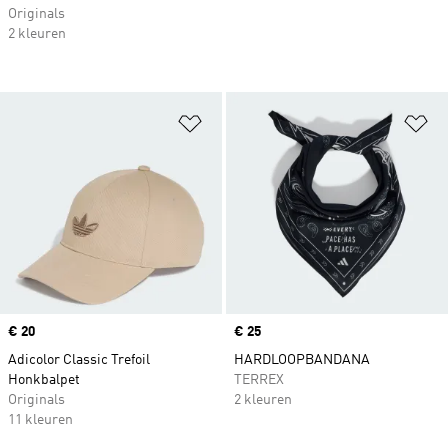
Originals
2 kleuren
Op verlanglijst zetten
Op
Price
€ 20
Price
€ 25
Adicolor Classic Trefoil
HARDLOOPBANDANA
Honkbalpet
TERREX
Originals
2 kleuren
11 kleuren