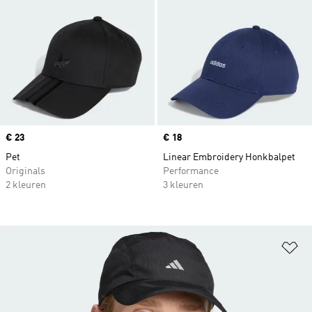
Price
€ 23
Price
€ 18
Pet
Linear Embroidery Honkbalpet
Originals
Performance
2 kleuren
3 kleuren
Op