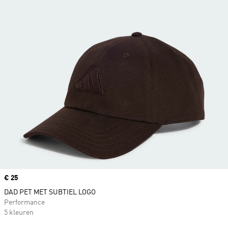
Price
€ 25
DAD PET MET SUBTIEL LOGO
Performance
5 kleuren