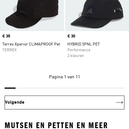
Price
€ 35
Price
€ 30
Terrex Xperior CLIMAPROOF Pet
HYBRID 5PNL PET
TERREX
Performance
2 kleuren
Pagina 1 van 11
Volgende
MUTSEN EN PETTEN EN MEER