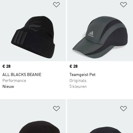
Op verlanglijst zetten
Op
Price
€ 28
Price
€ 28
ALL BLACKS BEANIE
Teamgeist Pet
Performance
Originals
Nieuw
5 kleuren
Op verlanglijst zetten
Op