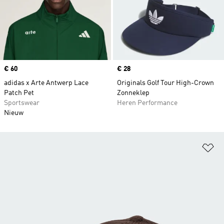
Price
€ 60
Price
€ 28
adidas x Arte Antwerp Lace
Originals Golf Tour High-Crown
Patch Pet
Zonneklep
Sportswear
Heren Performance
Nieuw
Op