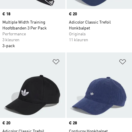
Price
€ 18
Price
€ 20
Multiple Width Training
Adicolor Classic Trefoil
Hoofdbanden 3 Per Pack
Honkbalpet
Performance
Originals
3 kleuren
11 kleuren
3-pack
Op verlanglijst zetten
Op
Price
€ 20
Price
€ 28
Adicolor Classic Trefoil
Corduroy Honkbalpet