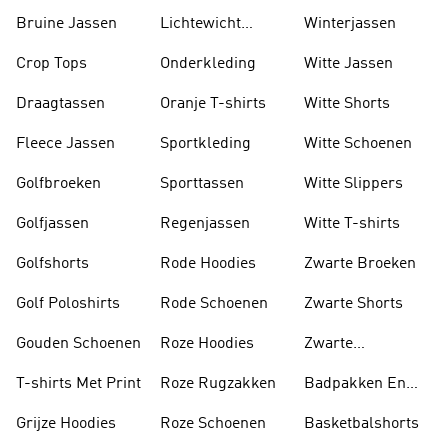
Lange Mouwen
Bruine Jassen
Lichtewicht
Winterjassen
Jassen
Crop Tops
Onderkleding
Witte Jassen
Draagtassen
Oranje T-shirts
Witte Shorts
Fleece Jassen
Sportkleding
Witte Schoenen
Golfbroeken
Sporttassen
Witte Slippers
Golfjassen
Regenjassen
Witte T-shirts
Golfshorts
Rode Hoodies
Zwarte Broeken
Golf Poloshirts
Rode Schoenen
Zwarte Shorts
Gouden Schoenen
Roze Hoodies
Zwarte
Rugzakken
T-shirts Met Print
Roze Rugzakken
Badpakken En
Tankini's
Grijze Hoodies
Roze Schoenen
Basketbalshorts