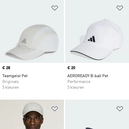
Op verlanglijst zetten
Op
Price
€ 28
Price
€ 20
Teamgeist Pet
AEROREADY B-ball Pet
Originals
Performance
5 kleuren
5 kleuren
Op verlanglijst zetten
Op