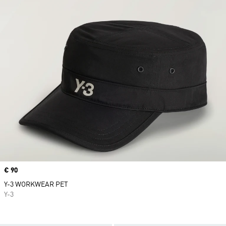
Price
€ 90
Y-3 WORKWEAR PET
Y-3