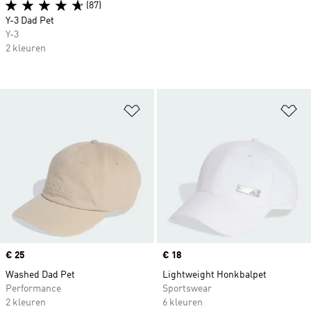
(87)
Y-3 Dad Pet
Y-3
2 kleuren
Op verlanglijst zetten
Op
Price
€ 25
Price
€ 18
Washed Dad Pet
Lightweight Honkbalpet
Performance
Sportswear
2 kleuren
6 kleuren