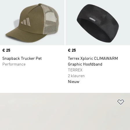
Price
€ 25
Price
€ 25
Snapback Trucker Pet
Terrex Xploric CLIMAWARM
Performance
Graphic Hoofdband
TERREX
2 kleuren
Nieuw
Op