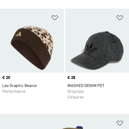
Op verlanglijst zetten
Op
Price
€ 20
Price
€ 28
Leo Graphic Beanie
WASHED DENIM PET
Performance
Originals
2 kleuren
Op