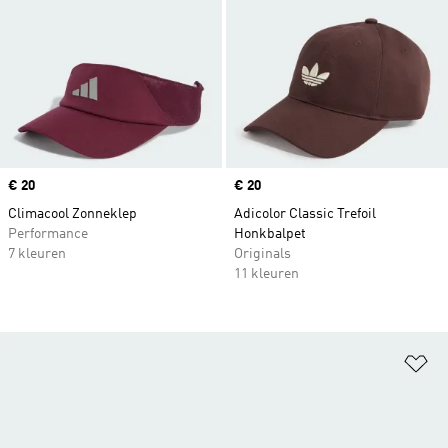
Price
€ 20
Price
€ 20
Climacool Zonneklep
Adicolor Classic Trefoil
Performance
Honkbalpet
7 kleuren
Originals
11 kleuren
Op