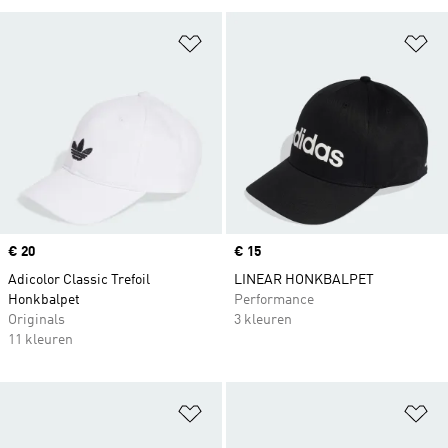
Op verlanglijst zetten
Op
Price
€ 20
Price
€ 15
Adicolor Classic Trefoil
LINEAR HONKBALPET
Honkbalpet
Performance
Originals
3 kleuren
11 kleuren
Op verlanglijst zetten
Op