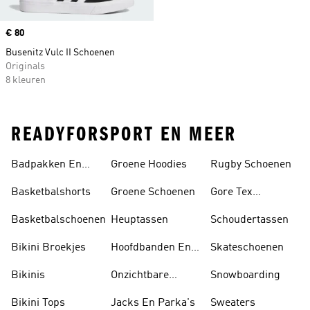
Price
€ 80
Busenitz Vulc II Schoenen
Originals
8 kleuren
READYFORSPORT EN MEER
Badpakken En
Groene Hoodies
Rugby Schoenen
Tankini's
Basketbalshorts
Groene Schoenen
Gore Tex
Schoenen
Basketbalschoenen
Heuptassen
Schoudertassen
Bikini Broekjes
Hoofdbanden En
Skateschoenen
Zonnekleppen
Bikinis
Onzichtbare
Snowboarding
Sokken
Bikini Tops
Jacks En Parka's
Sweaters