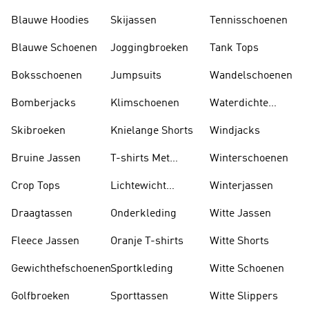
Blauwe Hoodies
Skijassen
Tennisschoenen
Blauwe Schoenen
Joggingbroeken
Tank Tops
Boksschoenen
Jumpsuits
Wandelschoenen
Bomberjacks
Klimschoenen
Waterdichte
Jassen
Skibroeken
Knielange Shorts
Windjacks
Bruine Jassen
T-shirts Met
Winterschoenen
Lange Mouwen
Crop Tops
Lichtewicht
Winterjassen
Jassen
Draagtassen
Onderkleding
Witte Jassen
Fleece Jassen
Oranje T-shirts
Witte Shorts
Gewichthefschoenen
Sportkleding
Witte Schoenen
Golfbroeken
Sporttassen
Witte Slippers