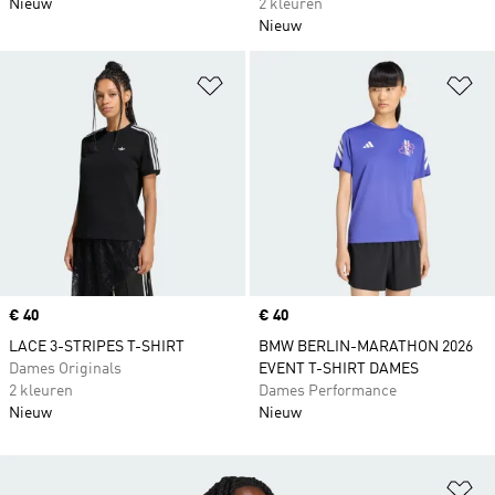
Nieuw
2 kleuren
Nieuw
Op verlanglijst zetten
Op
Price
€ 40
Price
€ 40
LACE 3-STRIPES T-SHIRT
BMW BERLIN-MARATHON 2026
Dames Originals
EVENT T-SHIRT DAMES
2 kleuren
Dames Performance
Nieuw
Nieuw
Op