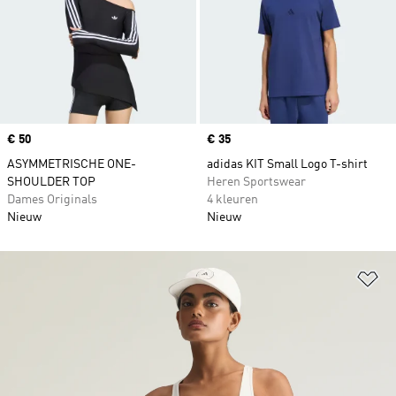
Price
€ 50
Price
€ 35
ASYMMETRISCHE ONE-
adidas KIT Small Logo T-shirt
SHOULDER TOP
Heren Sportswear
Dames Originals
4 kleuren
Nieuw
Nieuw
Op