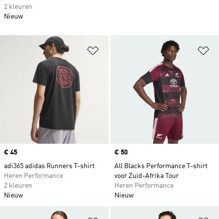
2 kleuren
Nieuw
Op verlanglijst zetten
Op
Price
€ 45
Price
€ 50
adi365 adidas Runners T-shirt
All Blacks Performance T-shirt
Heren Performance
voor Zuid-Afrika Tour
2 kleuren
Heren Performance
Nieuw
Nieuw