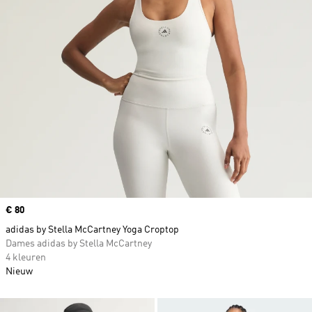
Price
€ 80
adidas by Stella McCartney Yoga Croptop
Dames adidas by Stella McCartney
4 kleuren
Nieuw