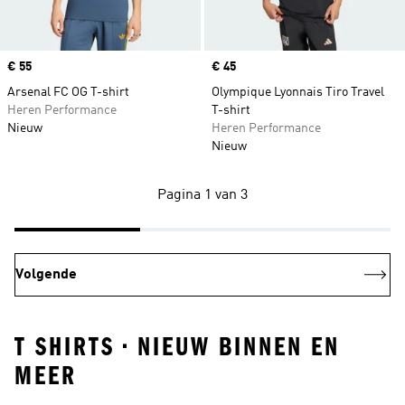
Price
€ 55
Price
€ 45
Arsenal FC OG T-shirt
Olympique Lyonnais Tiro Travel
Heren Performance
T-shirt
Nieuw
Heren Performance
Nieuw
Pagina 1 van 3
Volgende
T SHIRTS • NIEUW BINNEN EN
MEER