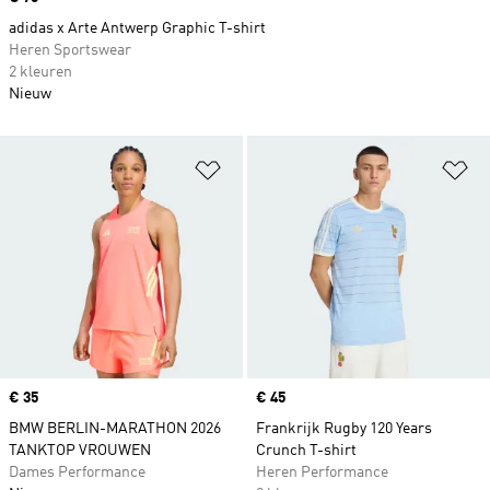
adidas x Arte Antwerp Graphic T-shirt
Heren Sportswear
2 kleuren
Nieuw
Op verlanglijst zetten
Op
Price
€ 35
Price
€ 45
BMW BERLIN-MARATHON 2026
Frankrijk Rugby 120 Years
TANKTOP VROUWEN
Crunch T-shirt
Dames Performance
Heren Performance