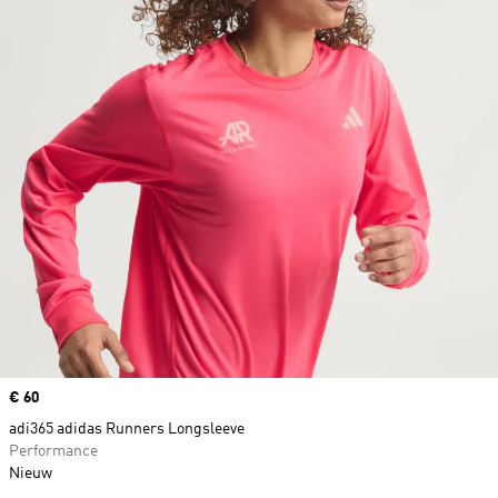
Price
€ 60
adi365 adidas Runners Longsleeve
Performance
Nieuw