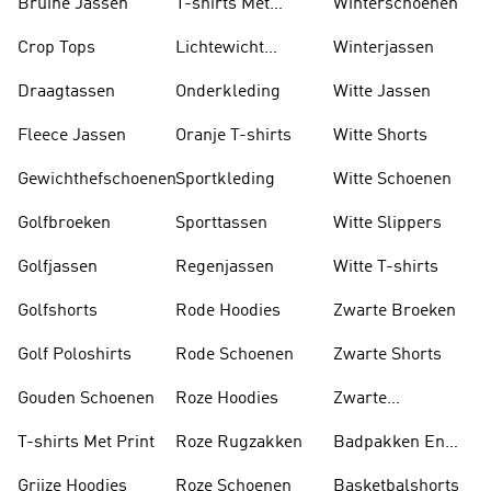
Bruine Jassen
T-shirts Met
Winterschoenen
Lange Mouwen
Crop Tops
Lichtewicht
Winterjassen
Jassen
Draagtassen
Onderkleding
Witte Jassen
Fleece Jassen
Oranje T-shirts
Witte Shorts
Gewichthefschoenen
Sportkleding
Witte Schoenen
Golfbroeken
Sporttassen
Witte Slippers
Golfjassen
Regenjassen
Witte T-shirts
Golfshorts
Rode Hoodies
Zwarte Broeken
Golf Poloshirts
Rode Schoenen
Zwarte Shorts
Gouden Schoenen
Roze Hoodies
Zwarte
Rugzakken
T-shirts Met Print
Roze Rugzakken
Badpakken En
Tankini's
Grijze Hoodies
Roze Schoenen
Basketbalshorts