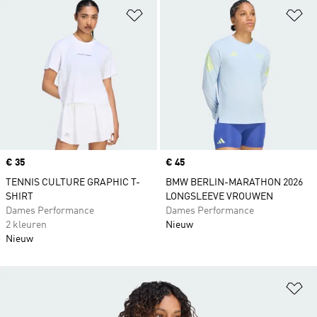
Op verlanglijst zetten
Op
Price
€ 35
Price
€ 45
TENNIS CULTURE GRAPHIC T-
BMW BERLIN-MARATHON 2026
SHIRT
LONGSLEEVE VROUWEN
Dames Performance
Dames Performance
2 kleuren
Nieuw
Nieuw
Op