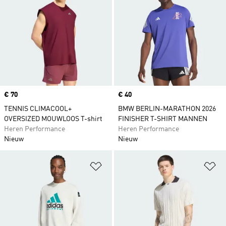
Price
€ 70
Price
€ 40
TENNIS CLIMACOOL+
BMW BERLIN-MARATHON 2026
OVERSIZED MOUWLOOS T-shirt
FINISHER T-SHIRT MANNEN
Heren Performance
Heren Performance
Nieuw
Nieuw
Op verlanglijst zetten
Op