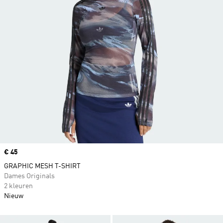
Price
€ 45
GRAPHIC MESH T-SHIRT
Dames Originals
2 kleuren
Nieuw