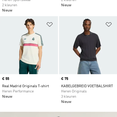
Heren Sportswear
2 kleuren
2 kleuren
Nieuw
Nieuw
Op verlanglijst zetten
Op
Price
€ 55
Price
€ 75
Real Madrid Originals T-shirt
KABELGEBREID VOETBALSHIRT
Heren Performance
Heren Originals
Nieuw
3 kleuren
Nieuw