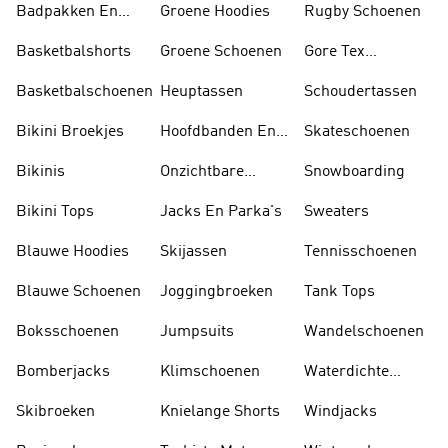
Badpakken En
Groene Hoodies
Rugby Schoenen
Tankini's
Basketbalshorts
Groene Schoenen
Gore Tex
Schoenen
Basketbalschoenen
Heuptassen
Schoudertassen
Bikini Broekjes
Hoofdbanden En
Skateschoenen
Zonnekleppen
Bikinis
Onzichtbare
Snowboarding
Sokken
Bikini Tops
Jacks En Parka's
Sweaters
Blauwe Hoodies
Skijassen
Tennisschoenen
Blauwe Schoenen
Joggingbroeken
Tank Tops
Boksschoenen
Jumpsuits
Wandelschoenen
Bomberjacks
Klimschoenen
Waterdichte
Jassen
Skibroeken
Knielange Shorts
Windjacks