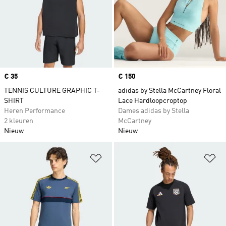
Price
€ 35
Price
€ 150
TENNIS CULTURE GRAPHIC T-
adidas by Stella McCartney Floral
SHIRT
Lace Hardloopcroptop
Heren Performance
Dames adidas by Stella
2 kleuren
McCartney
Nieuw
Nieuw
Op verlanglijst zetten
Op