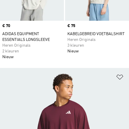
Price
€ 70
Price
€ 75
ADIDAS EQUIPMENT
KABELGEBREID VOETBALSHIRT
ESSENTIALS LONGSLEEVE
Heren Originals
Heren Originals
3 kleuren
2 kleuren
Nieuw
Nieuw
Op