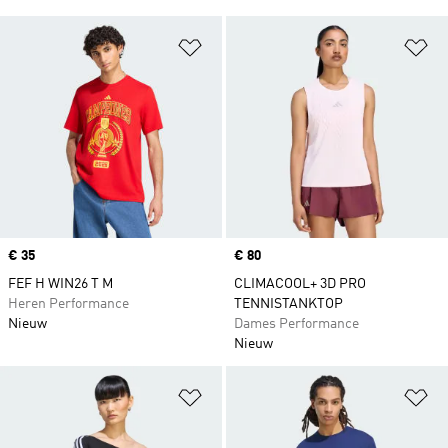
Op verlanglijst zetten
Op
Price
€ 35
Price
€ 80
FEF H WIN26 T M
CLIMACOOL+ 3D PRO
Heren Performance
TENNISTANKTOP
Nieuw
Dames Performance
Nieuw
Op verlanglijst zetten
Op