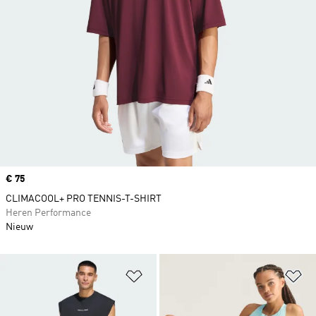
Price
€ 75
CLIMACOOL+ PRO TENNIS-T-SHIRT
Heren Performance
Nieuw
Op verlanglijst zetten
Op