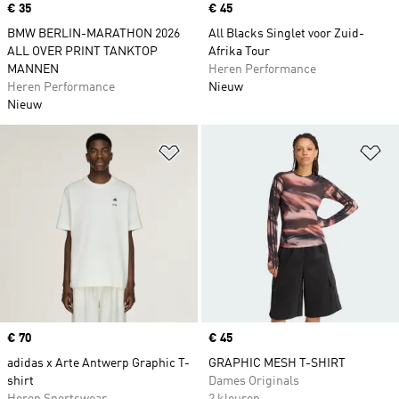
Price
€ 35
Price
€ 45
BMW BERLIN-MARATHON 2026
All Blacks Singlet voor Zuid-
ALL OVER PRINT TANKTOP
Afrika Tour
MANNEN
Heren Performance
Heren Performance
Nieuw
Nieuw
Op verlanglijst zetten
Op
Price
€ 70
Price
€ 45
adidas x Arte Antwerp Graphic T-
GRAPHIC MESH T-SHIRT
shirt
Dames Originals