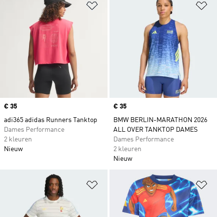
Op verlanglijst zetten
Op
Price
€ 35
Price
€ 35
adi365 adidas Runners Tanktop
BMW BERLIN-MARATHON 2026
Dames Performance
ALL OVER TANKTOP DAMES
2 kleuren
Dames Performance
Nieuw
2 kleuren
Nieuw
Op verlanglijst zetten
Op