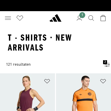
1
T - SHIRTS · NEW
ARRIVALS
2
121 resultaten
Op verlanglijst zetten
Op