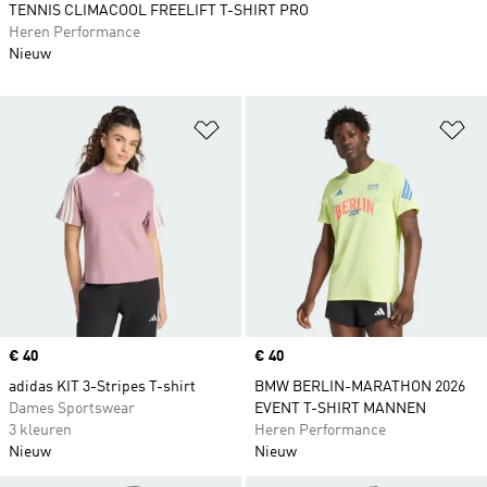
TENNIS CLIMACOOL FREELIFT T-SHIRT PRO
Heren Performance
Nieuw
Op verlanglijst zetten
Op
Price
€ 40
Price
€ 40
adidas KIT 3-Stripes T-shirt
BMW BERLIN-MARATHON 2026
Dames Sportswear
EVENT T-SHIRT MANNEN
3 kleuren
Heren Performance
Nieuw
Nieuw