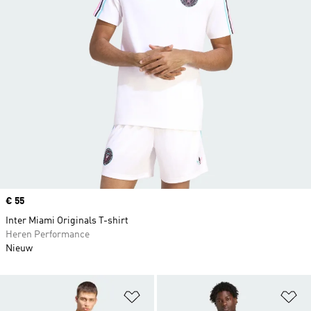
Price
€ 55
Inter Miami Originals T-shirt
Heren Performance
Nieuw
Op verlanglijst zetten
Op