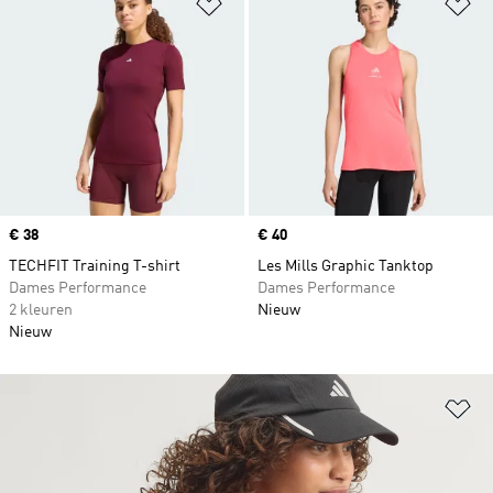
Op verlanglijst zetten
Op
Price
€ 38
Price
€ 40
TECHFIT Training T-shirt
Les Mills Graphic Tanktop
Dames Performance
Dames Performance
2 kleuren
Nieuw
Nieuw
Op