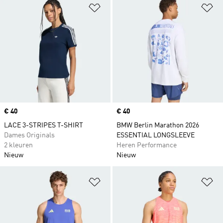
Op verlanglijst zetten
Op
Price
€ 40
Price
€ 40
LACE 3-STRIPES T-SHIRT
BMW Berlin Marathon 2026
Dames Originals
ESSENTIAL LONGSLEEVE
2 kleuren
Heren Performance
Nieuw
Nieuw
Op verlanglijst zetten
Op