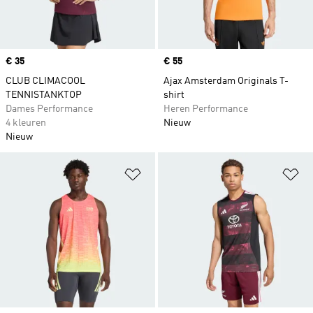
Price
€ 35
Price
€ 55
CLUB CLIMACOOL
Ajax Amsterdam Originals T-
TENNISTANKTOP
shirt
Dames Performance
Heren Performance
4 kleuren
Nieuw
Nieuw
Op verlanglijst zetten
Op