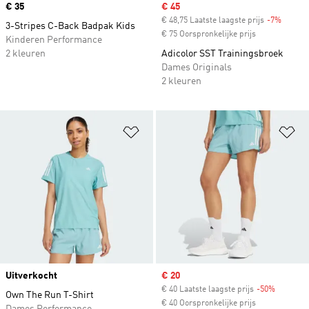
Price
€ 35
Sale price
€ 45
€ 48,75 Laatste laagste prijs
-7%
Discou
3-Stripes C-Back Badpak Kids
€ 75 Oorspronkelijke prijs
Kinderen Performance
2 kleuren
Adicolor SST Trainingsbroek
Dames Originals
2 kleuren
Op verlanglijst zetten
Op
Uitverkocht
Sale price
€ 20
€ 40 Laatste laagste prijs
-50%
Discount
Own The Run T-Shirt
€ 40 Oorspronkelijke prijs