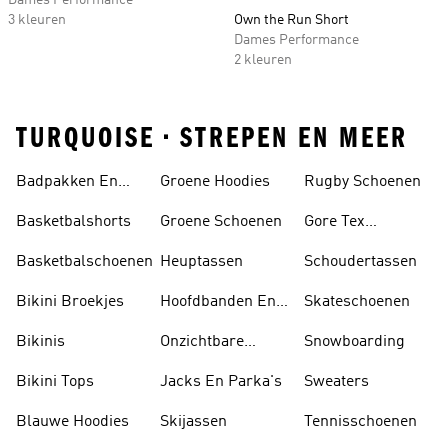
Dames Performance
3 kleuren
Own the Run Short
Dames Performance
2 kleuren
TURQUOISE • STREPEN EN MEER
Badpakken En
Groene Hoodies
Rugby Schoenen
Tankini's
Basketbalshorts
Groene Schoenen
Gore Tex
Schoenen
Basketbalschoenen
Heuptassen
Schoudertassen
Bikini Broekjes
Hoofdbanden En
Skateschoenen
Zonnekleppen
Bikinis
Onzichtbare
Snowboarding
Sokken
Bikini Tops
Jacks En Parka's
Sweaters
Blauwe Hoodies
Skijassen
Tennisschoenen