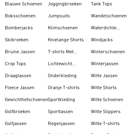
Blauwe Schoenen
Joggingbroeken
Tank Tops
Boksschoenen
Jumpsuits
Wandelschoenen
Bomberjacks
Klimschoenen
Waterdichte
Jassen
Skibroeken
Knielange Shorts
Windjacks
Bruine Jassen
T-shirts Met
Winterschoenen
Lange Mouwen
Crop Tops
Lichtewicht
Winterjassen
Jassen
Draagtassen
Onderkleding
Witte Jassen
Fleece Jassen
Oranje T-shirts
Witte Shorts
Gewichthefschoenen
Sportkleding
Witte Schoenen
Golfbroeken
Sporttassen
Witte Slippers
Golfjassen
Regenjassen
Witte T-shirts