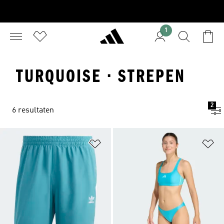
1
TURQUOISE · STREPEN
2
6 resultaten
Op verlanglijst zetten
Op