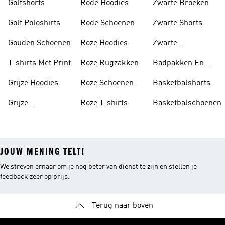
Golfshorts
Rode Hoodies
Zwarte Broeken
Golf Poloshirts
Rode Schoenen
Zwarte Shorts
Gouden Schoenen
Roze Hoodies
Zwarte
Rugzakken
T-shirts Met Print
Roze Rugzakken
Badpakken En
Tankini's
Grijze Hoodies
Roze Schoenen
Basketbalshorts
Grijze
Roze T-shirts
Basketbalschoenen
Trainingspakken
JOUW MENING TELT!
We streven ernaar om je nog beter van dienst te zijn en stellen je
feedback zeer op prijs.
Terug naar boven