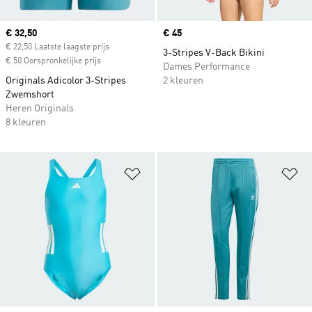
Current price
€ 32,50
Price
€ 45
€ 22,50 Laatste laagste prijs
3-Stripes V-Back Bikini
€ 50 Oorspronkelijke prijs
Dames Performance
Originals Adicolor 3-Stripes
2 kleuren
Zwemshort
Heren Originals
8 kleuren
Op verlanglijst zetten
Op