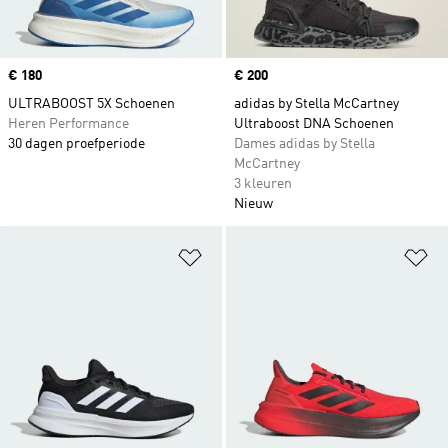
Price
€ 180
Price
€ 200
ULTRABOOST 5X Schoenen
adidas by Stella McCartney
Heren Performance
Ultraboost DNA Schoenen
30 dagen proefperiode
Dames adidas by Stella
McCartney
3 kleuren
Nieuw
Op verlanglijst zetten
Op