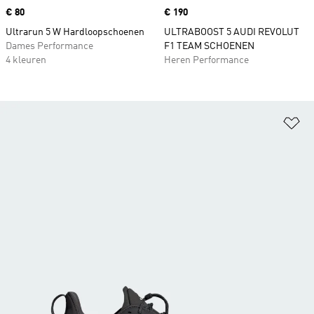
Price
€ 80
Price
€ 190
Ultrarun 5 W Hardloopschoenen
ULTRABOOST 5 AUDI REVOLUT
Dames Performance
F1 TEAM SCHOENEN
4 kleuren
Heren Performance
Op