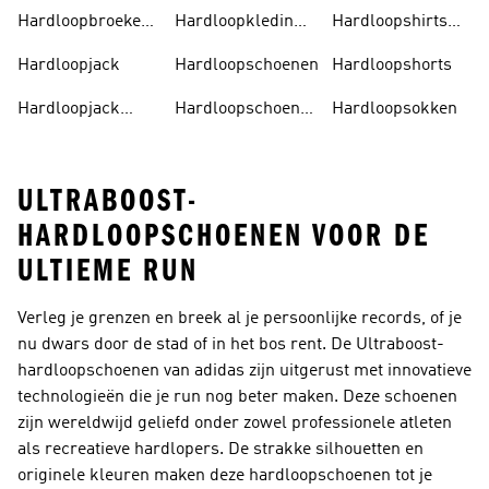
Dames
Dames
Hardloopbroeken
Hardloopkleding
Hardloopshirts
Heren
Heren
Heren
Hardloopjack
Hardloopschoenen
Hardloopshorts
Hardloopjack
Hardloopschoenen
Hardloopsokken
Dames
Dames
ULTRABOOST-
HARDLOOPSCHOENEN VOOR DE
ULTIEME RUN
Verleg je grenzen en breek al je persoonlijke records, of je
nu dwars door de stad of in het bos rent. De Ultraboost-
hardloopschoenen van adidas zijn uitgerust met innovatieve
technologieën die je run nog beter maken. Deze schoenen
zijn wereldwijd geliefd onder zowel professionele atleten
als recreatieve hardlopers. De strakke silhouetten en
originele kleuren maken deze
hardloopschoenen
tot je