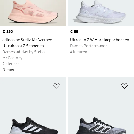
Price
€ 220
Price
€ 80
adidas by Stella McCartney
Ultrarun 5 W Hardloopschoenen
Ultraboost 5 Schoenen
Dames Performance
Dames adidas by Stella
4 kleuren
McCartney
2 kleuren
Nieuw
Op verlanglijst zetten
Op