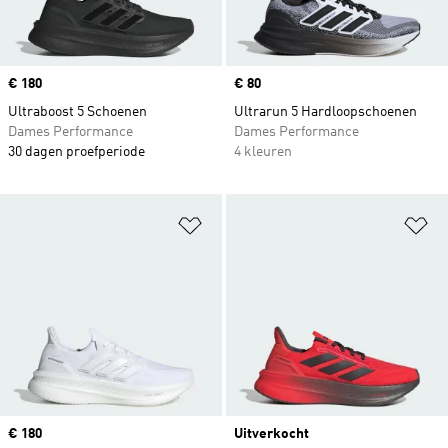
Price
€ 180
Price
€ 80
Ultraboost 5 Schoenen
Ultrarun 5 Hardloopschoenen
Dames Performance
Dames Performance
30 dagen proefperiode
4 kleuren
Op verlanglijst zetten
Op
Price
€ 180
Uitverkocht