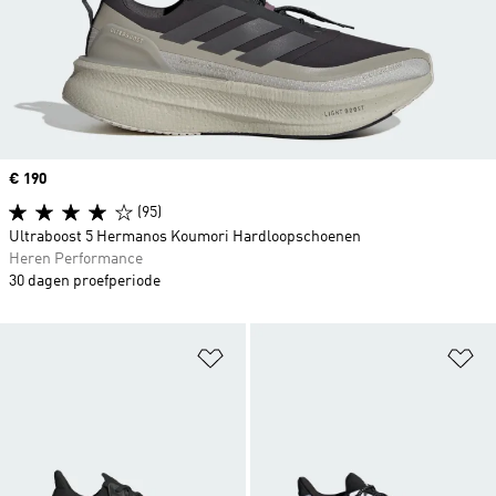
Price
€ 190
(95)
Ultraboost 5 Hermanos Koumori Hardloopschoenen
Heren Performance
30 dagen proefperiode
Op verlanglijst zetten
Op