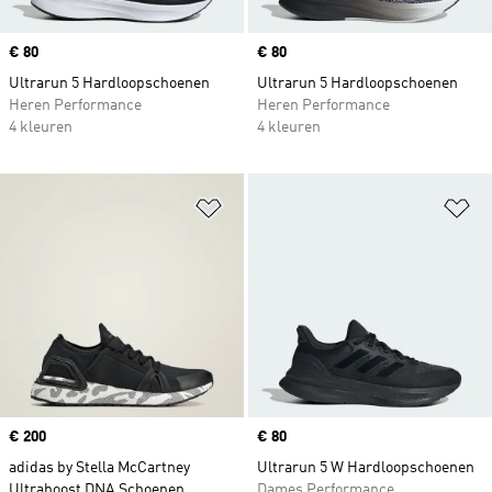
Price
€ 80
Price
€ 80
Ultrarun 5 Hardloopschoenen
Ultrarun 5 Hardloopschoenen
Heren Performance
Heren Performance
4 kleuren
4 kleuren
Op verlanglijst zetten
Op
Price
€ 200
Price
€ 80
adidas by Stella McCartney
Ultrarun 5 W Hardloopschoenen
Ultraboost DNA Schoenen
Dames Performance