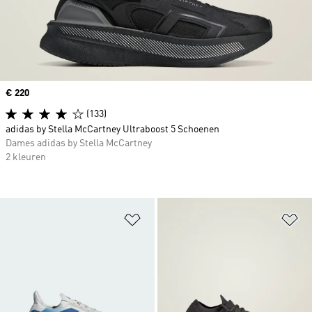
Price
€ 220
(133)
adidas by Stella McCartney Ultraboost 5 Schoenen
Dames adidas by Stella McCartney
2 kleuren
Op verlanglijst zetten
Op