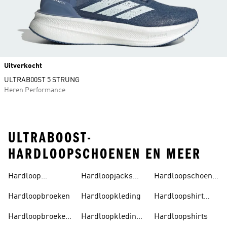
Uitverkocht
ULTRAB00ST 5 STRUNG
Heren Performance
ULTRABOOST-
HARDLOOPSCHOENEN EN MEER
Hardloop
Hardloopjacks
Hardloopschoenen
Accessoires
Heren
Heren
Hardloopbroeken
Hardloopkleding
Hardloopshirt
Dames
Hardloopbroeken
Hardloopkleding
Hardloopshirts