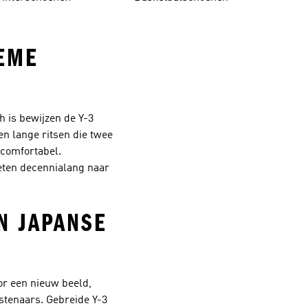
IEME
h is bewijzen de Y-3
n lange ritsen die twee
 comfortabel.
leten decennialang naar
N JAPANSE
oor een nieuw beeld,
stenaars. Gebreide Y-3