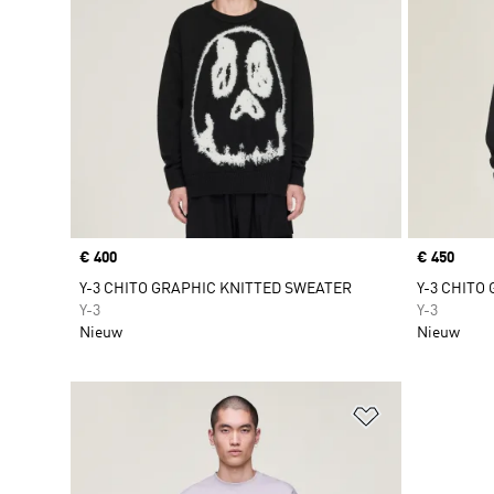
Price
€ 400
Price
€ 450
Y-3 CHITO GRAPHIC KNITTED SWEATER
Y-3 CHITO
Y-3
Y-3
Nieuw
Nieuw
Op verlanglijs