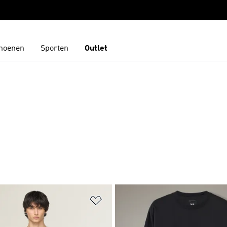
hoenen
Sporten
Outlet
t zetten
Op verlanglijst zetten