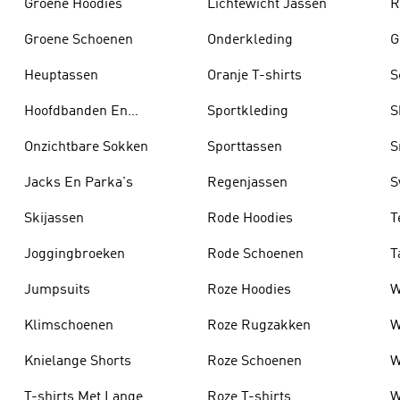
Groene Hoodies
Lichtewicht Jassen
R
Groene Schoenen
Onderkleding
G
Heuptassen
Oranje T-shirts
S
Hoofdbanden En
Sportkleding
S
Zonnekleppen
Onzichtbare Sokken
Sporttassen
S
Jacks En Parka's
Regenjassen
S
Skijassen
Rode Hoodies
T
Joggingbroeken
Rode Schoenen
T
Jumpsuits
Roze Hoodies
W
Klimschoenen
Roze Rugzakken
W
Knielange Shorts
Roze Schoenen
W
T-shirts Met Lange
Roze T-shirts
W