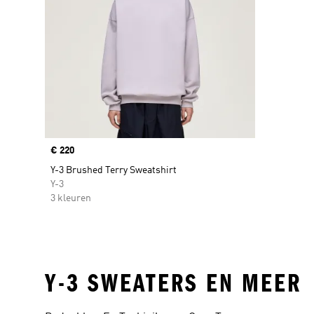
Price
€ 220
Y-3 Brushed Terry Sweatshirt
Y-3
3 kleuren
Y-3 SWEATERS EN MEER