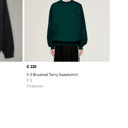
Price
€ 220
Y-3 Brushed Terry Sweatshirt
Y-3
3 kleuren