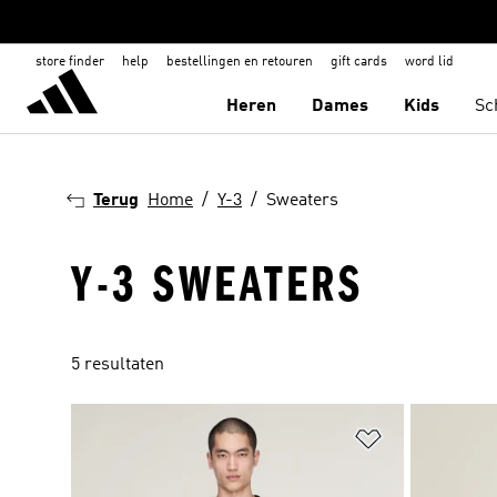
store finder
help
bestellingen en retouren
gift cards
word lid
Heren
Dames
Kids
Sc
Terug
Home
Y-3
Sweaters
Y-3 SWEATERS
5 resultaten
Op verlanglijs