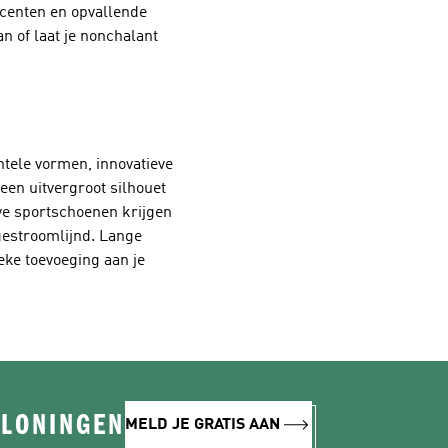
ccenten en opvallende
n of laat je nonchalant
ntele vormen, innovatieve
een uitvergroot silhouet
ve sportschoenen krijgen
 gestroomlijnd. Lange
eke toevoeging aan je
ELONINGEN
MELD JE GRATIS AAN