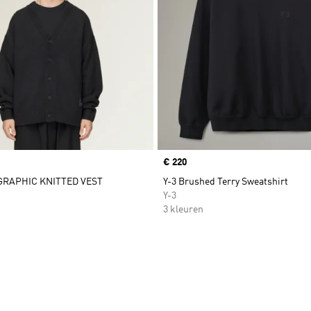
Price
€ 220
 GRAPHIC KNITTED VEST
Y-3 Brushed Terry Sweatshirt
Y-3
3 kleuren
t zetten