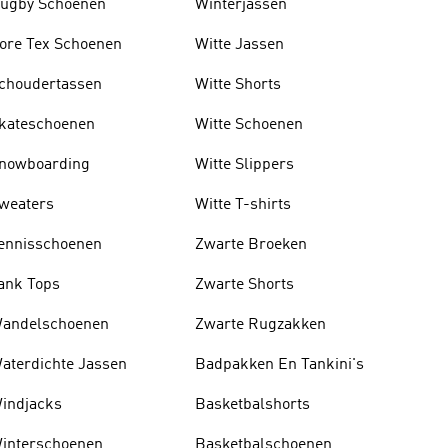
ugby Schoenen
Winterjassen
ore Tex Schoenen
Witte Jassen
choudertassen
Witte Shorts
kateschoenen
Witte Schoenen
nowboarding
Witte Slippers
weaters
Witte T-shirts
ennisschoenen
Zwarte Broeken
ank Tops
Zwarte Shorts
andelschoenen
Zwarte Rugzakken
aterdichte Jassen
Badpakken En Tankini's
indjacks
Basketbalshorts
interschoenen
Basketbalschoenen