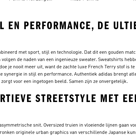
Mouwen
JL EN PERFORMANCE, DE ULT
ineerd met sport, stijl en technologie. Dat dit een gouden matc
n volgen de naden van een ingenieuze sweater. Sweatshirts hebbe
doe je nooit meer uit, want de zachte luxe French Terry stof is te
cte synergie in stijl en performance. Authentiek adidas brengt at
zorgt voor een ingetogen beeld. Samen zijn ze onvergetelijk.
ORTIEVE STREETSTYLE MET EE
 asymmetrische snit. Oversized truien in vloeiende lijnen gaan v
pronken originele urban graphics van verschillende Japanse kun