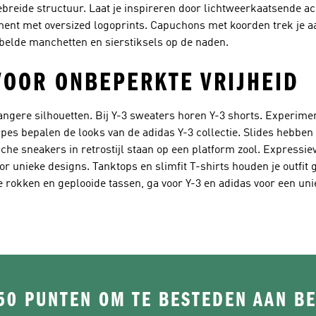
ebreide structuur. Laat je inspireren door lichtweerkaatsende a
ment met oversized logoprints. Capuchons met koorden trek je aa
belde manchetten en sierstiksels op de naden.
VOOR ONBEPERKTE VRIJHEID
angere silhouetten. Bij Y-3 sweaters horen Y-3 shorts. Experime
ipes bepalen de looks van de adidas Y-3 collectie. Slides hebben 
he sneakers in retrostijl staan op een platform zool. Expressie
or unieke designs. Tanktops en slimfit T-shirts houden je outfit
rokken en geplooide tassen, ga voor Y-3 en adidas voor een uni
50 PUNTEN OM TE BESTEDEN AAN B