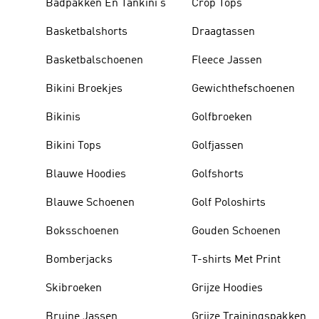
Badpakken En Tankini's
Crop Tops
Basketbalshorts
Draagtassen
Basketbalschoenen
Fleece Jassen
Bikini Broekjes
Gewichthefschoenen
Bikinis
Golfbroeken
Bikini Tops
Golfjassen
Blauwe Hoodies
Golfshorts
Blauwe Schoenen
Golf Poloshirts
Boksschoenen
Gouden Schoenen
Bomberjacks
T-shirts Met Print
Skibroeken
Grijze Hoodies
Bruine Jassen
Grijze Trainingspakken