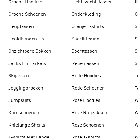
Groene Hoodies
Lichtewicht Jassen
R
Groene Schoenen
Onderkleding
G
Heuptassen
Oranje T-shirts
S
Hoofdbanden En
Sportkleding
S
Zonnekleppen
Onzichtbare Sokken
Sporttassen
S
Jacks En Parka's
Regenjassen
S
Skijassen
Rode Hoodies
T
Joggingbroeken
Rode Schoenen
T
Jumpsuits
Roze Hoodies
W
Klimschoenen
Roze Rugzakken
W
Knielange Shorts
Roze Schoenen
W
T-shirts Met Lange
Roze T-shirts
W