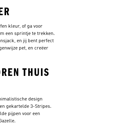
ER
fen kleur, of ga voor
m een sprintje te trekken.
sjack, en jij bent perfect
genwijze pet, en creëer
OREN THUIS
nimalistische design
 en gekartelde 3-Stripes.
lde pijpen voor een
Gazelle.