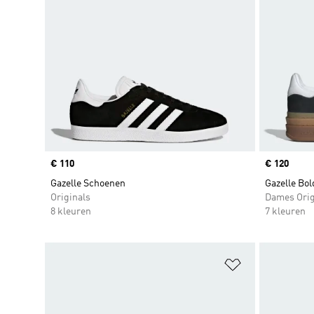
Price
€ 110
Price
€ 120
Gazelle Schoenen
Gazelle Bo
Originals
Dames Orig
8 kleuren
7 kleuren
Op verlanglijs