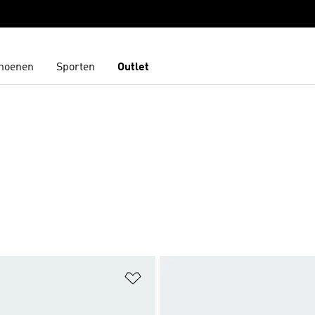
hoenen
Sporten
Outlet
t zetten
Op verlanglijst zetten