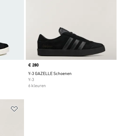
Price
€ 280
Y-3 GAZELLE Schoenen
Y-3
6 kleuren
Op verlanglijst zetten