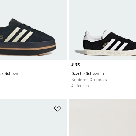
Price
€ 75
ack Schoenen
Gazelle Schoenen
Kinderen Originals
4 kleuren
t zetten
Op verlanglijst zetten