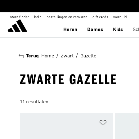
store finder
help
bestellingen en retouren
gift cards
word lid
Heren
Dames
Kids
Sc
Terug
Home
Zwart
Gazelle
ZWARTE GAZELLE
11 resultaten
Op verlanglijs