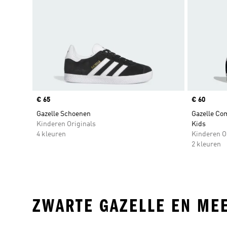
Price
€ 65
Price
€ 60
Gazelle Schoenen
Gazelle Com
Kinderen Originals
Kids
4 kleuren
Kinderen O
2 kleuren
ZWARTE GAZELLE EN ME