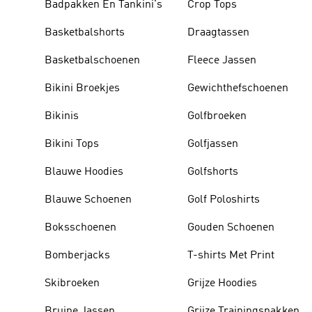
Badpakken En Tankini's
Crop Tops
Basketbalshorts
Draagtassen
Basketbalschoenen
Fleece Jassen
Bikini Broekjes
Gewichthefschoenen
Bikinis
Golfbroeken
Bikini Tops
Golfjassen
Blauwe Hoodies
Golfshorts
Blauwe Schoenen
Golf Poloshirts
Boksschoenen
Gouden Schoenen
Bomberjacks
T-shirts Met Print
Skibroeken
Grijze Hoodies
Bruine Jassen
Grijze Trainingspakken