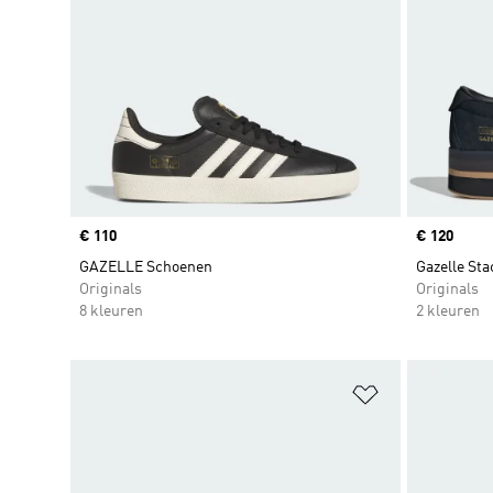
Price
€ 110
Price
€ 120
GAZELLE Schoenen
Gazelle St
Originals
Originals
8 kleuren
2 kleuren
Op verlanglijs