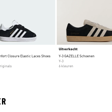
Uitverkocht
fort Closure Elastic Laces Shoes
Y-3 GAZELLE Schoenen
Y-3
riginals
6 kleuren
ER