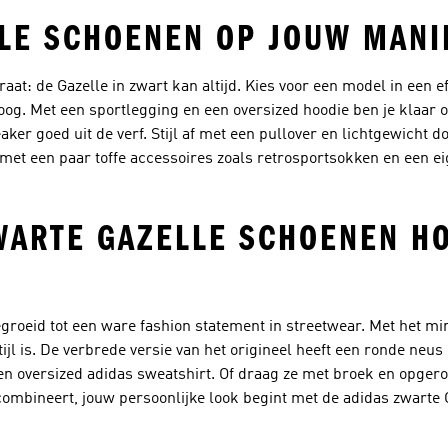
LLE SCHOENEN OP JOUW MANI
t: de Gazelle in zwart kan altijd. Kies voor een model in een ef
oog. Met een sportlegging en een oversized hoodie ben je klaar o
er goed uit de verf. Stijl af met een pullover en lichtgewicht don
met een paar toffe accessoires zoals retrosportsokken en een ei
WARTE GAZELLE SCHOENEN H
egroeid tot een ware fashion statement in streetwear. Met het mi
tijl is. De verbrede versie van het origineel heeft een ronde neus
en oversized adidas sweatshirt. Of draag ze met broek en opgero
mbineert, jouw persoonlijke look begint met de adidas zwarte 