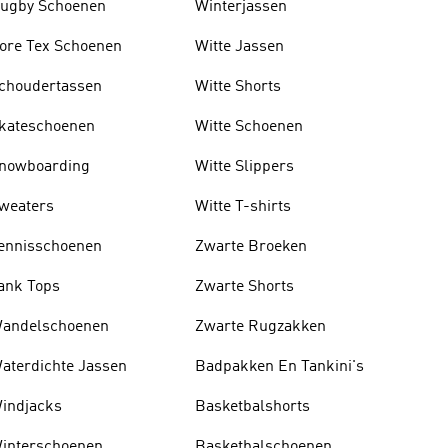
ugby Schoenen
Winterjassen
ore Tex Schoenen
Witte Jassen
choudertassen
Witte Shorts
kateschoenen
Witte Schoenen
nowboarding
Witte Slippers
weaters
Witte T-shirts
ennisschoenen
Zwarte Broeken
ank Tops
Zwarte Shorts
andelschoenen
Zwarte Rugzakken
aterdichte Jassen
Badpakken En Tankini's
indjacks
Basketbalshorts
interschoenen
Basketbalschoenen