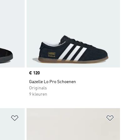
Price
€ 120
Gazelle Lo Pro Schoenen
Originals
9 kleuren
Op verlanglijst zetten
Op verlangl