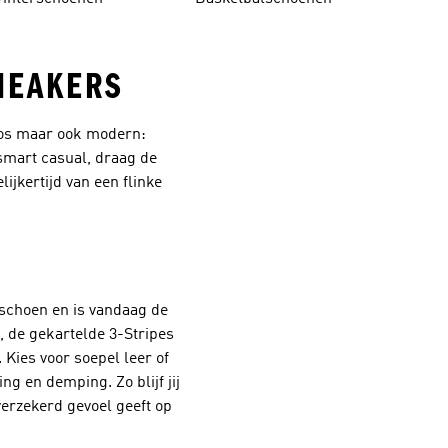
NEAKERS
loos maar ook modern:
 smart casual, draag de
ijkertijd van een flinke
lschoen en is vandaag de
, de gekartelde 3-Stripes
 Kies voor soepel leer of
g en demping. Zo blijf jij
verzekerd gevoel geeft op