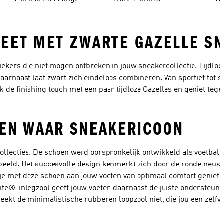
Mouwen
EET MET ZWARTE GAZELLE S
siekers die niet mogen ontbreken in jouw sneakercollectie. Tijd
Daarnaast laat zwart zich eindeloos combineren. Van sportief tot
de finishing touch met een paar tijdloze Gazelles en geniet tegel
EEN WAAR SNEAKERICOON
collecties. De schoen werd oorspronkelijk ontwikkeld als voetba
tbeeld. Het succesvolle design kenmerkt zich door de ronde neus
 je met deze schoen aan jouw voeten van optimaal comfort geniet.
te®-inlegzool geeft jouw voeten daarnaast de juiste ondersteunin
eekt de minimalistische rubberen loopzool niet, die jou een zelf