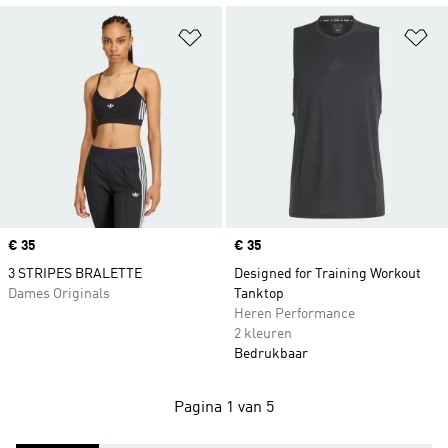
Op verlanglijst zetten
Op
Price
€ 35
Price
€ 35
3 STRIPES BRALETTE
Designed for Training Workout
Dames Originals
Tanktop
Heren Performance
2 kleuren
Bedrukbaar
Pagina 1 van 5