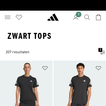
1
ZWART TOPS
2
207 resultaten
Op verlanglijst zetten
Op