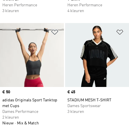
Heren Performance
Heren Performance
3 kleuren
4 kleuren
Op verlanglijst zetten
Op
Price
€ 50
Price
€ 45
adidas Originals Sport Tanktop
STADIUM MESH T-SHIRT
met Cups
Dames Sportswear
Dames Performance
3 kleuren
2 kleuren
Nieuw
Mix & Match