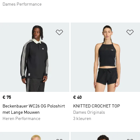
Dames Performance
Op verlanglijst zetten
Op
Price
€ 75
Price
€ 40
Beckenbauer WC26 OG Poloshirt
KNITTED CROCHET TOP
met Lange Mouwen
Dames Originals
Heren Performance
3 kleuren