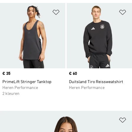
Op verlanglijst zetten
Op
Price
€ 35
Price
€ 60
PrimeLift Stringer Tanktop
Duitsland Tiro Reissweatshirt
Heren Performance
Heren Performance
2 kleuren
Op