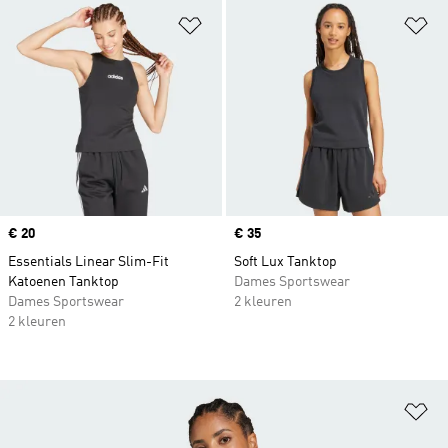
Op verlanglijst zetten
Op
Price
€ 20
Price
€ 35
Essentials Linear Slim-Fit
Soft Lux Tanktop
Katoenen Tanktop
Dames Sportswear
Dames Sportswear
2 kleuren
2 kleuren
Op