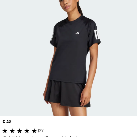
Price
€ 40
(27)