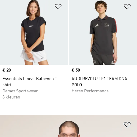
Op verlanglijst zetten
Op
Price
€ 20
Price
€ 50
Essentials Linear Katoenen T-
AUDI REVOLUT F1 TEAM DNA
shirt
POLO
Dames Sportswear
Heren Performance
3 kleuren
Op