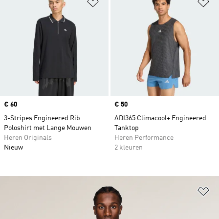
Op verlanglijst zetten
Op
Price
€ 60
Price
€ 50
3-Stripes Engineered Rib
ADI365 Climacool+ Engineered
Poloshirt met Lange Mouwen
Tanktop
Heren Originals
Heren Performance
Nieuw
2 kleuren
Op