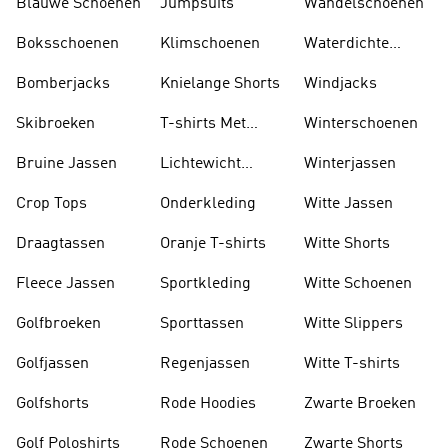
Blauwe Schoenen
Jumpsuits
Wandelschoenen
Boksschoenen
Klimschoenen
Waterdichte
Jassen
Bomberjacks
Knielange Shorts
Windjacks
Skibroeken
T-shirts Met
Winterschoenen
Lange Mouwen
Bruine Jassen
Lichtewicht
Winterjassen
Jassen
Crop Tops
Onderkleding
Witte Jassen
Draagtassen
Oranje T-shirts
Witte Shorts
Fleece Jassen
Sportkleding
Witte Schoenen
Golfbroeken
Sporttassen
Witte Slippers
Golfjassen
Regenjassen
Witte T-shirts
Golfshorts
Rode Hoodies
Zwarte Broeken
Golf Poloshirts
Rode Schoenen
Zwarte Shorts