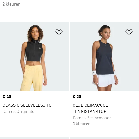
2 kleuren
Op verlanglijst zetten
Op
Price
€ 45
Price
€ 35
CLASSIC SLEEVELESS TOP
CLUB CLIMACOOL
Dames Originals
TENNISTANKTOP
Dames Performance
5 kleuren