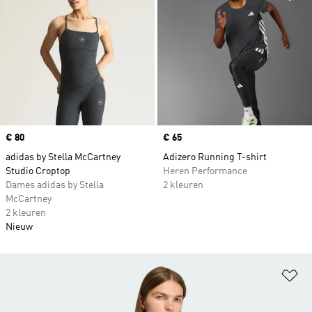
Price
€ 80
Price
€ 65
adidas by Stella McCartney
Adizero Running T-shirt
Studio Croptop
Heren Performance
Dames adidas by Stella
2 kleuren
McCartney
2 kleuren
Nieuw
Op