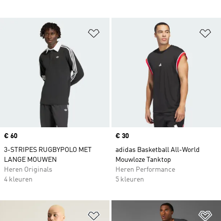
Op verlanglijst zetten
Op
Price
€ 60
Price
€ 30
3-STRIPES RUGBYPOLO MET
adidas Basketball All-World
LANGE MOUWEN
Mouwloze Tanktop
Heren Originals
Heren Performance
4 kleuren
5 kleuren
Op verlanglijst zetten
Op