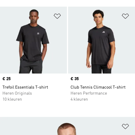
Op verlanglijst zetten
Op
Price
€ 25
Price
€ 35
Trefoil Essentials T-shirt
Club Tennis Climacool T-shirt
Heren Originals
Heren Performance
10 kleuren
4 kleuren
Op