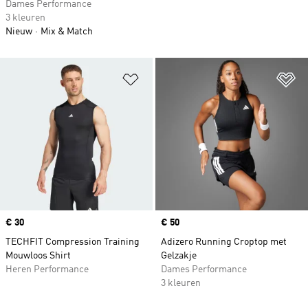
Dames Performance
3 kleuren
Nieuw
Mix & Match
Op verlanglijst zetten
Op
Price
€ 30
Price
€ 50
TECHFIT Compression Training
Adizero Running Croptop met
Mouwloos Shirt
Gelzakje
Heren Performance
Dames Performance
3 kleuren