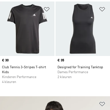
Op verlanglijst zetten
Op
Price
€ 30
Price
€ 35
Club Tennis 3-Stripes T-shirt
Designed for Training Tanktop
Kids
Dames Performance
Kinderen Performance
2 kleuren
4 kleuren
Op