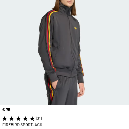
Price
€ 75
(31)
FIREBIRD SPORTJACK