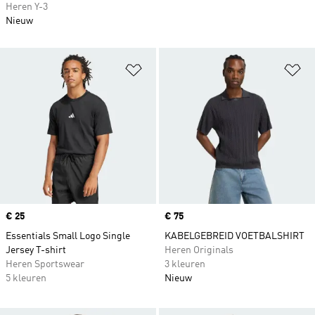
Heren Y-3
Nieuw
Op verlanglijst zetten
Op
Price
€ 25
Price
€ 75
Essentials Small Logo Single
KABELGEBREID VOETBALSHIRT
Jersey T-shirt
Heren Originals
Heren Sportswear
3 kleuren
5 kleuren
Nieuw