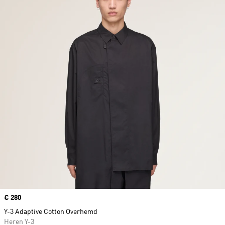
Price
€ 280
Y-3 Adaptive Cotton Overhemd
Heren Y-3