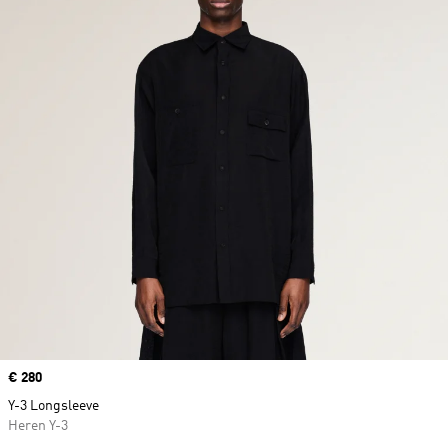
Price
€ 280
Y-3 Longsleeve
Heren Y-3