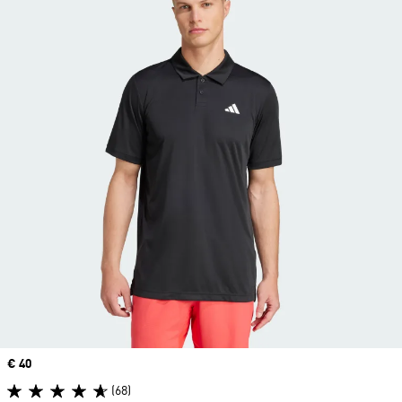
Price
€ 40
(68)