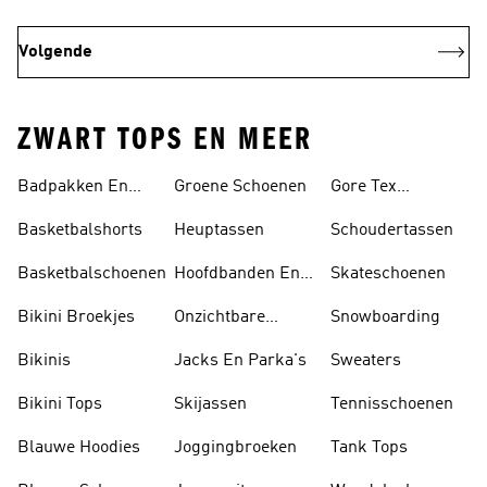
Volgende
ZWART TOPS EN MEER
Badpakken En
Groene Schoenen
Gore Tex
Tankini's
Schoenen
Basketbalshorts
Heuptassen
Schoudertassen
Basketbalschoenen
Hoofdbanden En
Skateschoenen
Zonnekleppen
Bikini Broekjes
Onzichtbare
Snowboarding
Sokken
Bikinis
Jacks En Parka's
Sweaters
Bikini Tops
Skijassen
Tennisschoenen
Blauwe Hoodies
Joggingbroeken
Tank Tops