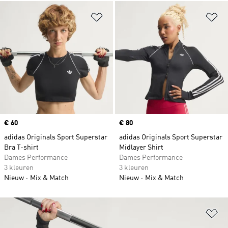
Op verlanglijst zetten
Op
Price
€ 60
Price
€ 80
adidas Originals Sport Superstar
adidas Originals Sport Superstar
Bra T-shirt
Midlayer Shirt
Dames Performance
Dames Performance
3 kleuren
3 kleuren
Nieuw
Mix & Match
Nieuw
Mix & Match
Op