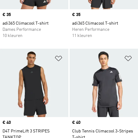
Price
€ 35
Price
€ 35
adi365 Climacool T-shirt
adi365 Climacool T-shirt
Dames Performance
Heren Performance
10 kleuren
11 kleuren
Op verlanglijst zetten
Op
Price
€ 40
Price
€ 40
D4T PrimeLift 3 STRIPES
Club Tennis Climacool 3-Stripes
TANKTOP
T-shirt