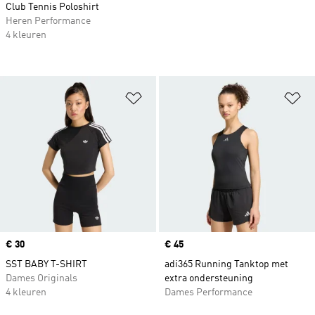
Club Tennis Poloshirt
Heren Performance
4 kleuren
Op verlanglijst zetten
Op
Price
€ 30
Price
€ 45
SST BABY T-SHIRT
adi365 Running Tanktop met
Dames Originals
extra ondersteuning
4 kleuren
Dames Performance