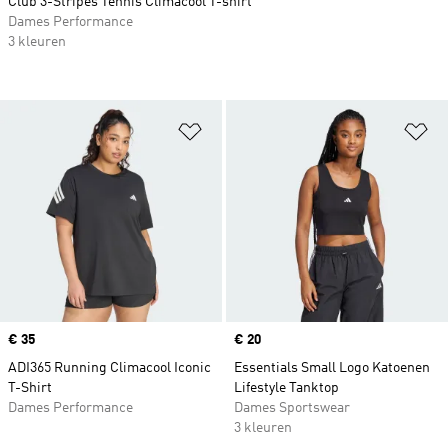
Club 3-Stripes Tennis Climacool T-shirt
Dames Performance
3 kleuren
Op verlanglijst zetten
Op
Price
€ 35
Price
€ 20
ADI365 Running Climacool Iconic
Essentials Small Logo Katoenen
T-Shirt
Lifestyle Tanktop
Dames Performance
Dames Sportswear
3 kleuren