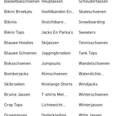
Basketbalschoenen
Heuptassen
Schoudertassen
Bikini Broekjes
Hoofdbanden En
Skateschoenen
Zonnekleppen
Bikinis
Onzichtbare
Snowboarding
Sokken
Bikini Tops
Jacks En Parka's
Sweaters
Blauwe Hoodies
Skijassen
Tennisschoenen
Blauwe Schoenen
Joggingbroeken
Tank Tops
Boksschoenen
Jumpsuits
Wandelschoenen
Bomberjacks
Klimschoenen
Waterdichte
Jassen
Skibroeken
Knielange Shorts
Windjacks
Bruine Jassen
T-shirts Met
Winterschoenen
Lange Mouwen
Crop Tops
Lichtewicht
Winterjassen
Jassen
Draagtassen
Onderkleding
Witte Jassen