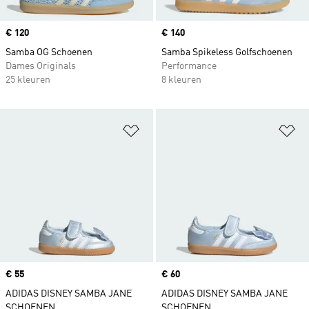
Price
€ 120
Price
€ 140
Samba OG Schoenen
Samba Spikeless Golfschoenen
Dames Originals
Performance
25 kleuren
8 kleuren
Op verlanglijst zetten
Op
Price
€ 55
Price
€ 60
ADIDAS DISNEY SAMBA JANE
ADIDAS DISNEY SAMBA JANE
SCHOENEN
SCHOENEN