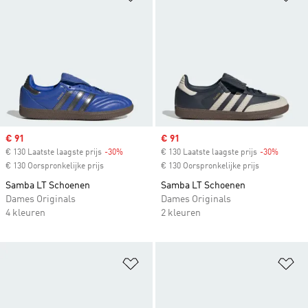
Sale price
€ 91
Sale price
€ 91
€ 130 Laatste laagste prijs
-30%
Discount
€ 130 Laatste laagste prijs
-30%
Discoun
€ 130 Oorspronkelijke prijs
€ 130 Oorspronkelijke prijs
Samba LT Schoenen
Samba LT Schoenen
Dames Originals
Dames Originals
4 kleuren
2 kleuren
Op verlanglijst zetten
Op