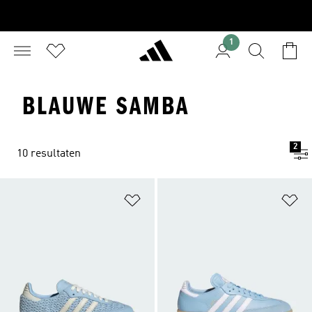
1
BLAUWE SAMBA
2
10 resultaten
Op verlanglijst zetten
Op