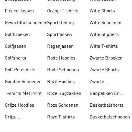
Fleece Jassen
Oranje T-shirts
Witte Shorts
Gewichthefschoenen
Sportkleding
Witte Schoenen
Golfbroeken
Sporttassen
Witte Slippers
Golfjassen
Regenjassen
Witte T-shirts
Golfshorts
Rode Hoodies
Zwarte Broeken
Golf Poloshirts
Rode Schoenen
Zwarte Shorts
Gouden Schoenen
Roze Hoodies
Zwarte
Rugzakken
T-shirts Met Print
Roze Rugzakken
Badpakken En
Tankini's
Grijze Hoodies
Roze Schoenen
Basketbalshorts
Grijze
Roze T-shirts
Basketbalschoenen
Trainingspakken