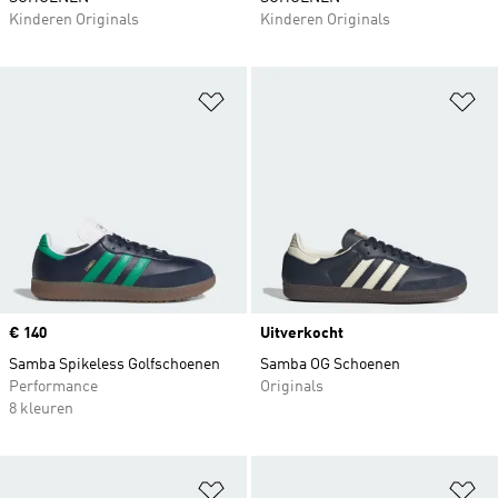
Kinderen Originals
Kinderen Originals
Op verlanglijst zetten
Op
Price
€ 140
Uitverkocht
Samba Spikeless Golfschoenen
Samba OG Schoenen
Performance
Originals
8 kleuren
Op verlanglijst zetten
Op