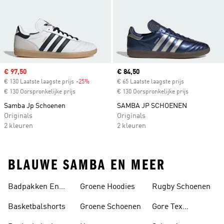
Sale price
€ 97,50
Current price
€ 84,50
€ 130 Laatste laagste prijs
-25%
Discount
€ 65 Laatste laagste prijs
€ 130 Oorspronkelijke prijs
€ 130 Oorspronkelijke prijs
Samba Jp Schoenen
SAMBA JP SCHOENEN
Originals
Originals
2 kleuren
2 kleuren
BLAUWE SAMBA EN MEER
Badpakken En
Groene Hoodies
Rugby Schoenen
Tankini's
Basketbalshorts
Groene Schoenen
Gore Tex
Schoenen