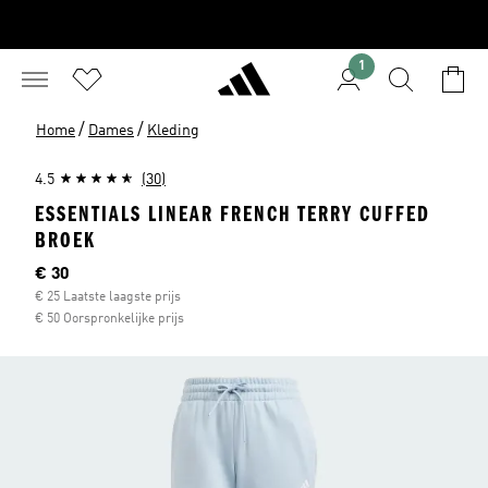
1
/
/
Home
Dames
Kleding
4.5
(30)
ESSENTIALS LINEAR FRENCH TERRY CUFFED
BROEK
Huidige prijs
€ 30
€ 25 Laatste laagste prijs
€ 50 Oorspronkelijke prijs