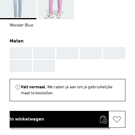
Wonder Blue
Maten
AAA
AAA
AAA
AAA
AAA
AAA
AAA
Valt normaal.
We raden je aan om je gebruikelijke
maat te bestellen.
In winkelwagen