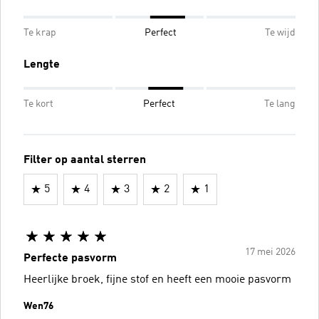
Te krap
Perfect
Te wijd
Lengte
Te kort
Perfect
Te lang
Filter op aantal sterren
5
4
3
2
1
17 mei 2026
Perfecte pasvorm
Heerlijke broek, fijne stof en heeft een mooie pasvorm
Wen76