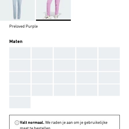
Preloved Purple
Maten
AAA
AAA
AAA
AAA
AAA
AAA
AAA
AAA
AAA
AAA
AAA
AAA
AAA
AAA
AAA
AAA
AAA
AAA
AAA
AAA
AAA
Valt normaal.
We raden je aan om je gebruikelijke
maat te bestellen.