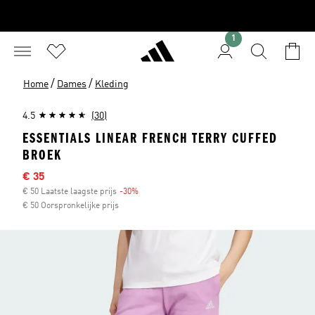
1
/
/
Home
Dames
Kleding
4.5
(30)
ESSENTIALS LINEAR FRENCH TERRY CUFFED
BROEK
Afgeprijsde prijs
€ 35
€ 50 Laatste laagste prijs
-30%
Korting
€ 50 Oorspronkelijke prijs