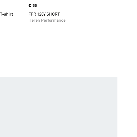
Price
€ 55
T-shirt
FFR 120Y SHORT
Heren Performance