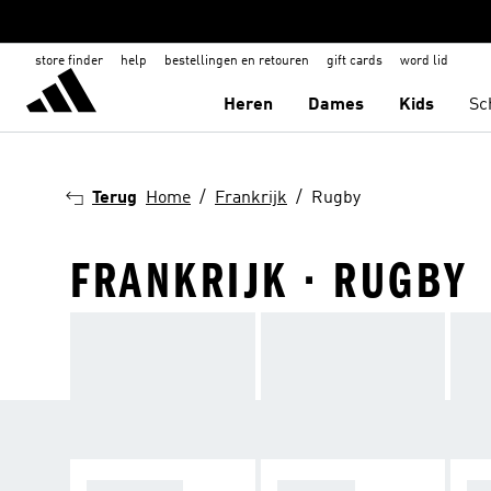
store finder
help
bestellingen en retouren
gift cards
word lid
Heren
Dames
Kids
Sc
Terug
Home
Frankrijk
Rugby
FRANKRIJK · RUGBY
SCHOENEN
KLEDING
NE