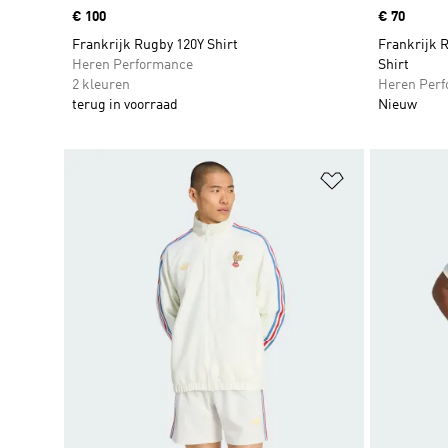
Price
€ 100
Price
€ 70
Frankrijk Rugby 120Y Shirt
Frankrijk 
Heren Performance
Shirt
2 kleuren
Heren Per
terug in voorraad
Nieuw
Op verlanglijs