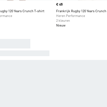
Price
€ 45
ugby 120 Years Crunch T-shirt
Frankrijk Rugby 120 Years Crunch 
formance
Heren Performance
2 kleuren
Nieuw