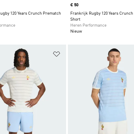
Price
€ 50
Rugby 120 Years Crunch Prematch
Frankrijk Rugby 120 Years Crunch
Short
formance
Heren Performance
Nieuw
t zetten
Op verlanglijst zetten