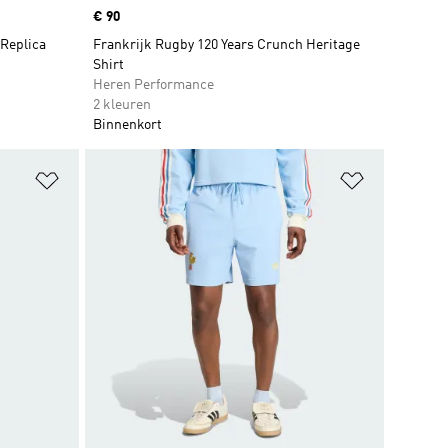
Price
€ 90
 Replica
Frankrijk Rugby 120 Years Crunch Heritage
Shirt
Heren Performance
2 kleuren
Binnenkort
Op verlanglijst zetten
Op verlangl