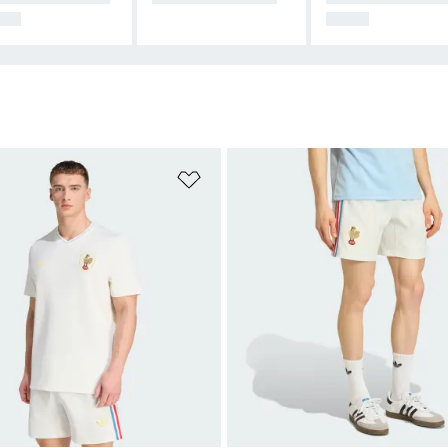
BY
GEAR
t zetten
Op verlanglijst zetten