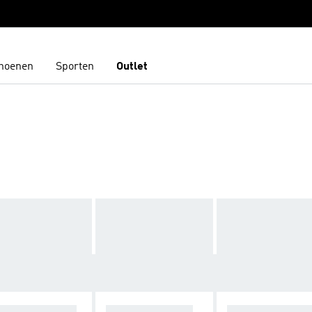
hoenen
Sporten
Outlet
W ZEALAND R
FRENCH RUGBY
ACCESSOIRES 