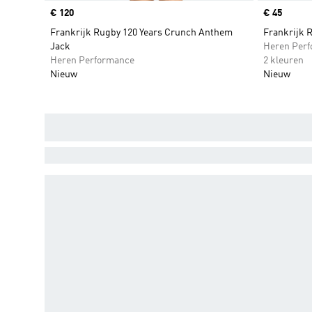
Price
€ 120
Price
€ 45
Frankrijk Rugby 120 Years Crunch Anthem
Frankrijk R
Jack
Heren Per
Heren Performance
2 kleuren
Nieuw
Nieuw