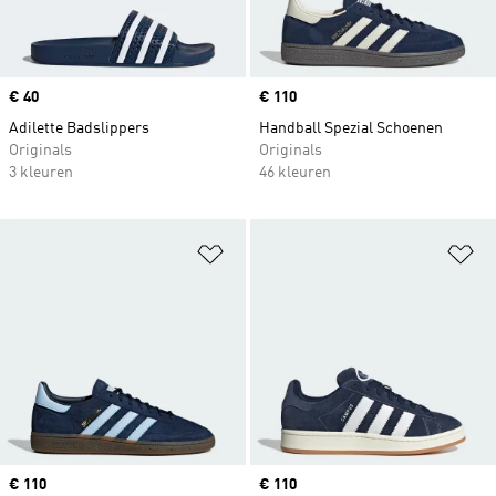
Price
€ 40
Price
€ 110
Adilette Badslippers
Handball Spezial Schoenen
Originals
Originals
3 kleuren
46 kleuren
Op verlanglijst zetten
Op
Price
€ 110
Price
€ 110