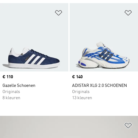
Op verlanglijst zetten
Op
Price
€ 110
Price
€ 140
Gazelle Schoenen
ADISTAR XLG 2.0 SCHOENEN
Originals
Originals
8 kleuren
13 kleuren
Op