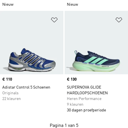
Nieuw
Nieuw
Op verlanglijst zetten
Op
Price
€ 110
Price
€ 130
Adistar Control 5 Schoenen
SUPERNOVA GLIDE
Originals
HARDLOOPSCHOENEN
22 kleuren
Heren Performance
9 kleuren
30 dagen proefperiode
Pagina 1 van 5