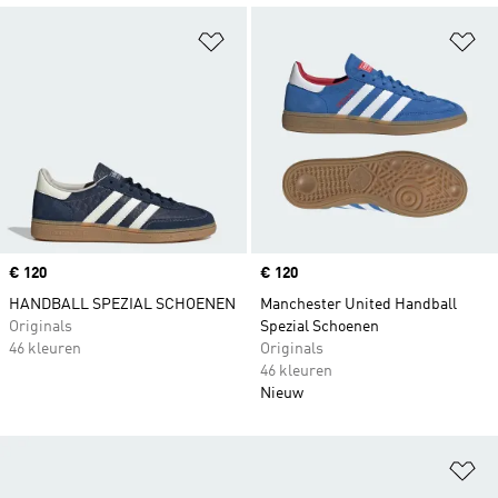
Op verlanglijst zetten
Op
Price
€ 120
Price
€ 120
HANDBALL SPEZIAL SCHOENEN
Manchester United Handball
Originals
Spezial Schoenen
46 kleuren
Originals
46 kleuren
Nieuw
Op