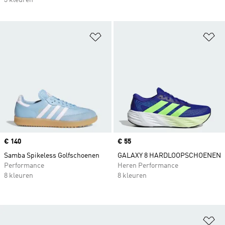
3 kleuren
Op verlanglijst zetten
Op
Price
€ 140
Price
€ 55
Samba Spikeless Golfschoenen
GALAXY 8 HARDLOOPSCHOENEN
Performance
Heren Performance
8 kleuren
8 kleuren
Op