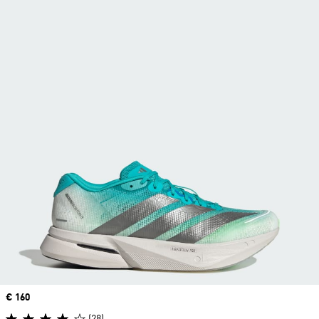
Price
€ 160