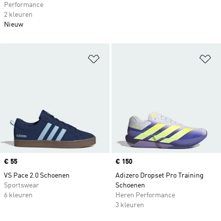
Performance
2 kleuren
Nieuw
Op verlanglijst zetten
Op
Price
€ 55
Price
€ 150
VS Pace 2.0 Schoenen
Adizero Dropset Pro Training
Sportswear
Schoenen
6 kleuren
Heren Performance
3 kleuren