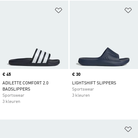
Op verlanglijst zetten
Op
Price
€ 45
Price
€ 30
ADILETTE COMFORT 2.0
LIGHTSHIFT SLIPPERS
BADSLIPPERS
Sportswear
Sportswear
3 kleuren
3 kleuren
Op