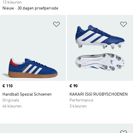
13 kleuren
Nieuw
30 dagen proefperiode
Op verlanglijst zetten
Op
Price
€ 110
Price
€ 90
Handball Spezial Schoenen
KAKARI (SG) RUGBYSCHOENEN
Originals
Performance
46 kleuren
3 kleuren
Op