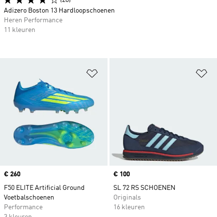
(28)
Adizero Boston 13 Hardloopschoenen
Heren Performance
11 kleuren
Op verlanglijst zetten
Op
Price
€ 260
Price
€ 100
F50 ELITE Artificial Ground
SL 72 RS SCHOENEN
Voetbalschoenen
Originals
Performance
16 kleuren