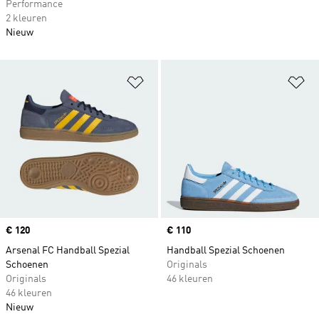
Performance
2 kleuren
Nieuw
Op verlanglijst zetten
Op
Price
€ 120
Price
€ 110
Arsenal FC Handball Spezial
Handball Spezial Schoenen
Schoenen
Originals
Originals
46 kleuren
46 kleuren
Nieuw