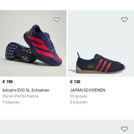
Op verlanglijst zetten
Op
Price
€ 150
Price
€ 130
Adizero EVO SL Schoenen
JAPAN SCHOENEN
Heren Performance
Originals
9 kleuren
2 kleuren
Op