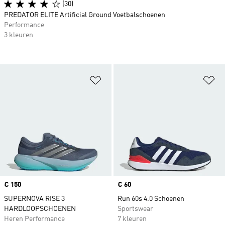
(30)
PREDATOR ELITE Artificial Ground Voetbalschoenen
Performance
3 kleuren
Op verlanglijst zetten
Op
Price
€ 150
Price
€ 60
SUPERNOVA RISE 3
Run 60s 4.0 Schoenen
HARDLOOPSCHOENEN
Sportswear
Heren Performance
7 kleuren