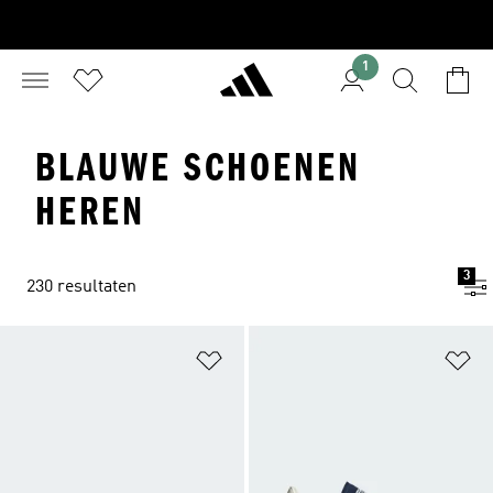
1
BLAUWE SCHOENEN
HEREN
3
230 resultaten
Op verlanglijst zetten
Op