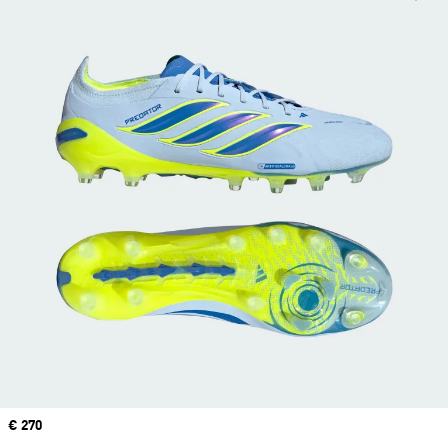
Price
€ 270