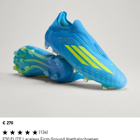
Price
€ 270
(134)
F50 ELITE Laceless Firm Ground Voetbalschoenen