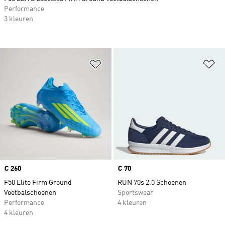
Performance
3 kleuren
Op verlanglijst zetten
Op
Price
€ 260
Price
€ 70
F50 Elite Firm Ground
RUN 70s 2.0 Schoenen
Voetbalschoenen
Sportswear
Performance
4 kleuren
4 kleuren