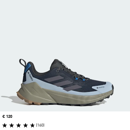
Price
€ 120
(160)