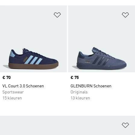
Op verlanglijst zetten
Op
Price
€ 70
Price
€ 75
VL Court 3.0 Schoenen
GLENBURN Schoenen
Sportswear
Originals
15 kleuren
13 kleuren
Op