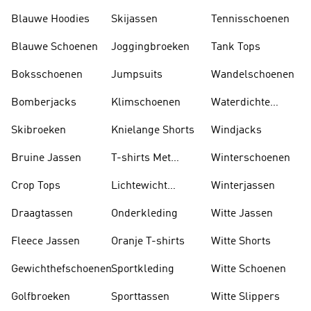
Blauwe Hoodies
Skijassen
Tennisschoenen
Blauwe Schoenen
Joggingbroeken
Tank Tops
Boksschoenen
Jumpsuits
Wandelschoenen
Bomberjacks
Klimschoenen
Waterdichte
Jassen
Skibroeken
Knielange Shorts
Windjacks
Bruine Jassen
T-shirts Met
Winterschoenen
Lange Mouwen
Crop Tops
Lichtewicht
Winterjassen
Jassen
Draagtassen
Onderkleding
Witte Jassen
Fleece Jassen
Oranje T-shirts
Witte Shorts
Gewichthefschoenen
Sportkleding
Witte Schoenen
Golfbroeken
Sporttassen
Witte Slippers