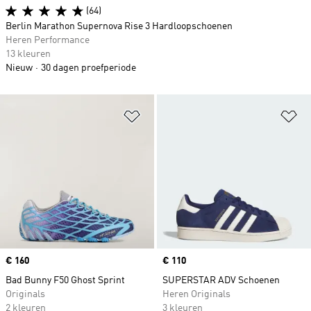
(64)
Berlin Marathon Supernova Rise 3 Hardloopschoenen
Heren Performance
13 kleuren
Nieuw
30 dagen proefperiode
Op verlanglijst zetten
Op
Price
€ 160
Price
€ 110
Bad Bunny F50 Ghost Sprint
SUPERSTAR ADV Schoenen
Originals
Heren Originals
2 kleuren
3 kleuren