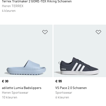
Terrex Trailmaker 2 GORE-TEX Hiking Schoenen
Heren TERREX
4 kleuren
Op verlanglijst zetten
Op
Price
€ 30
Price
€ 55
adilette Lumia Badslippers
VS Pace 2.0 Schoenen
Heren Sportswear
Sportswear
10 kleuren
6 kleuren