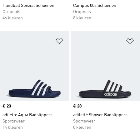
Handball Spezial Schoenen
Campus 00s Schoenen
Originals
Originals
46 kleuren
8 kleuren
Op verlanglijst zetten
Op
Price
€ 23
Price
€ 28
adilette Aqua Badslippers
adilette Shower Badslippers
Sportswear
Sportswear
14 kleuren
8 kleuren