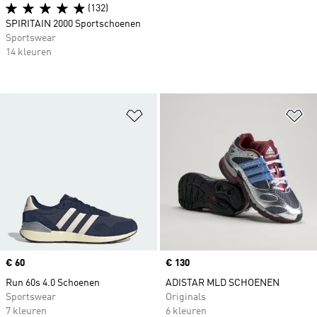
(132)
SPIRITAIN 2000 Sportschoenen
Sportswear
14 kleuren
Op verlanglijst zetten
Op
Price
€ 60
Price
€ 130
Run 60s 4.0 Schoenen
ADISTAR MLD SCHOENEN
Sportswear
Originals
7 kleuren
6 kleuren