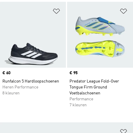
Op verlanglijst zetten
Op
Price
€ 60
Price
€ 95
Runfalcon 5 Hardloopschoenen
Predator League Fold-Over
Heren Performance
Tongue Firm Ground
8 kleuren
Voetbalschoenen
Performance
7 kleuren
Op