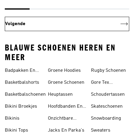
Volgende
BLAUWE SCHOENEN HEREN EN
MEER
Badpakken En
Groene Hoodies
Rugby Schoenen
Tankini's
Basketbalshorts
Groene Schoenen
Gore Tex
Schoenen
Basketbalschoenen
Heuptassen
Schoudertassen
Bikini Broekjes
Hoofdbanden En
Skateschoenen
Zonnekleppen
Bikinis
Onzichtbare
Snowboarding
Sokken
Bikini Tops
Jacks En Parka's
Sweaters