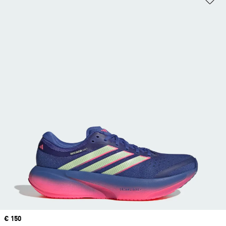
Price
€ 150