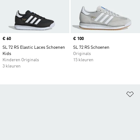
Price
€ 60
Price
€ 100
SL 72 RS Elastic Laces Schoenen
SL 72 RS Schoenen
Kids
Originals
Kinderen Originals
15 kleuren
3 kleuren
Op