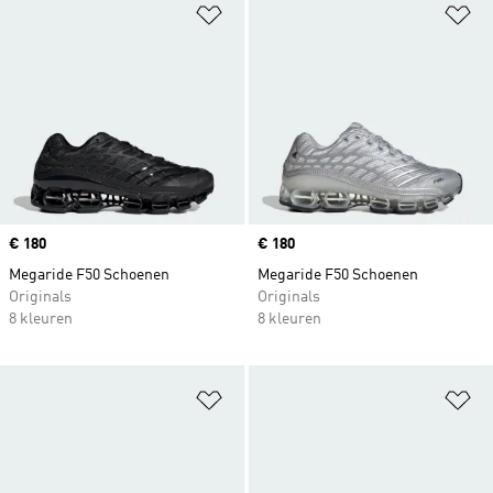
Op verlanglijst zetten
Op
Price
€ 180
Price
€ 180
Megaride F50 Schoenen
Megaride F50 Schoenen
Originals
Originals
8 kleuren
8 kleuren
Op verlanglijst zetten
Op