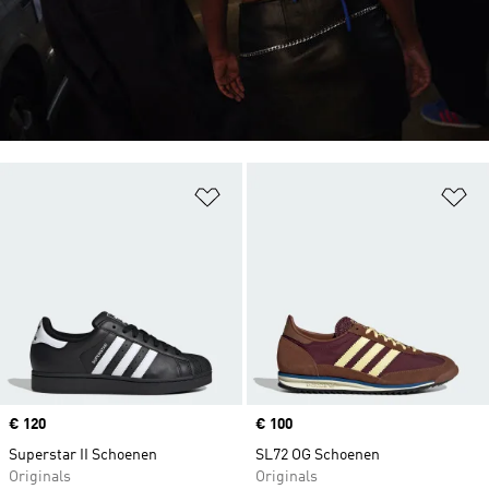
Op verlanglijst zetten
Op
Price
€ 120
Price
€ 100
Superstar II Schoenen
SL72 OG Schoenen
Originals
Originals