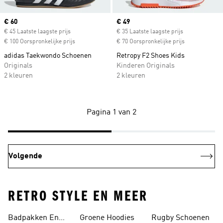
Current price
€ 60
Current price
€ 49
€ 45 Laatste laagste prijs
€ 35 Laatste laagste prijs
€ 100 Oorspronkelijke prijs
€ 70 Oorspronkelijke prijs
adidas Taekwondo Schoenen
Retropy F2 Shoes Kids
Originals
Kinderen Originals
2 kleuren
2 kleuren
Pagina 1 van 2
Volgende
RETRO STYLE EN MEER
Badpakken En
Groene Hoodies
Rugby Schoenen