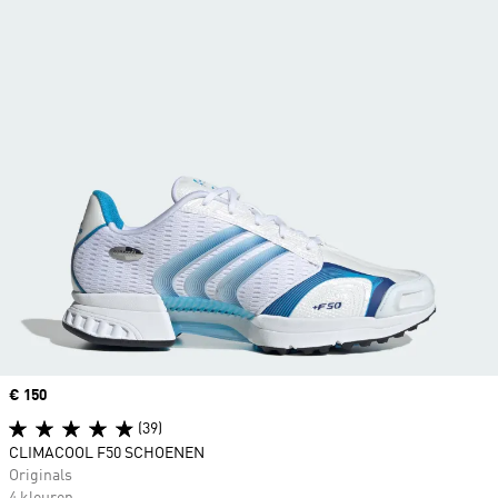
Price
€ 150
(39)
CLIMACOOL F50 SCHOENEN
Originals
4 kleuren