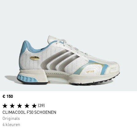
Price
€ 150
(39)
CLIMACOOL F50 SCHOENEN
Originals
4 kleuren