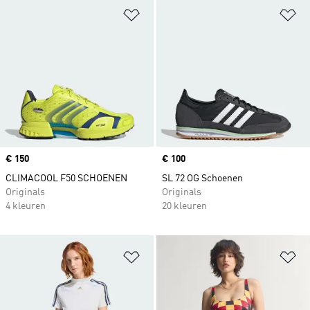
Op verlanglijst zetten
Op
Price
€ 150
Price
€ 100
CLIMACOOL F50 SCHOENEN
SL 72 OG Schoenen
Originals
Originals
4 kleuren
20 kleuren
Op verlanglijst zetten
Op