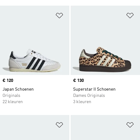
Op verlanglijst zetten
Op
Price
€ 120
Price
€ 130
Japan Schoenen
Superstar II Schoenen
Originals
Dames Originals
22 kleuren
3 kleuren
Op verlanglijst zetten
Op