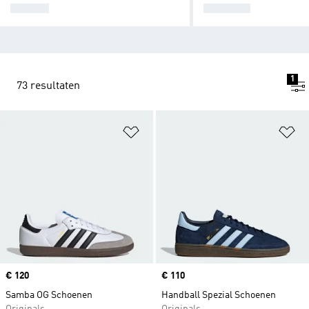
SAMBA
SPEZIAL
1
73 resultaten
Op verlanglijst zetten
Op
Price
€ 120
Price
€ 110
Samba OG Schoenen
Handball Spezial Schoenen