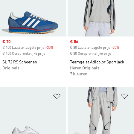
Sale price
€ 70
Sale price
€ 56
€ 100 Laatste laagste prijs
-30%
Discount
€ 80 Laatste laagste prijs
-30%
Discount
€ 100 Oorspronkelijke prijs
€ 80 Oorspronkelijke prijs
SL 72 RS Schoenen
Teamgeist Adicolor Sportjack
Originals
Heren Originals
7 kleuren
Op verlanglijst zetten
Op