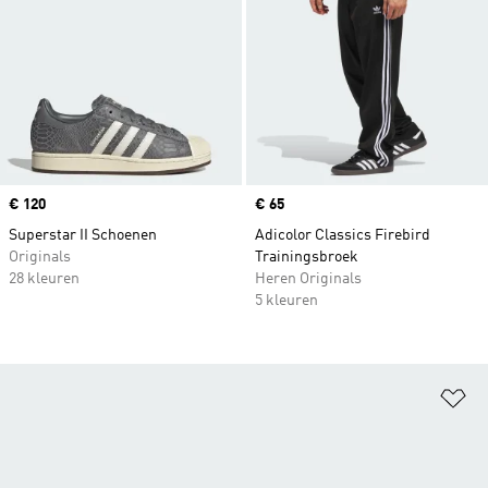
Price
€ 120
Price
€ 65
Superstar II Schoenen
Adicolor Classics Firebird
Originals
Trainingsbroek
28 kleuren
Heren Originals
5 kleuren
Op