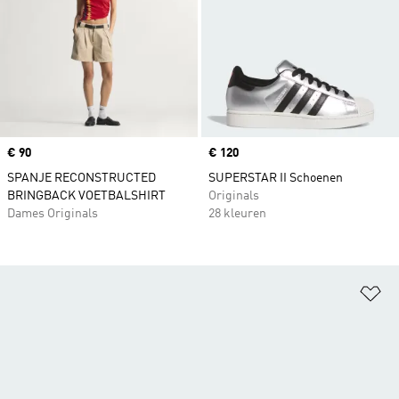
Price
€ 90
Price
€ 120
SPANJE RECONSTRUCTED
SUPERSTAR II Schoenen
BRINGBACK VOETBALSHIRT
Originals
Dames Originals
28 kleuren
Op