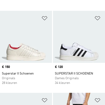
Op verlanglijst zetten
Op
Price
€ 150
Price
€ 120
Superstar II Schoenen
SUPERSTAR II SCHOENEN
Originals
Dames Originals
28 kleuren
34 kleuren
Op verlanglijst zetten
Op