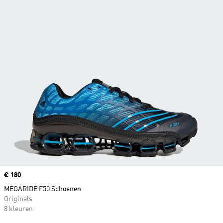
Price
€ 180
MEGARIDE F50 Schoenen
Originals
8 kleuren