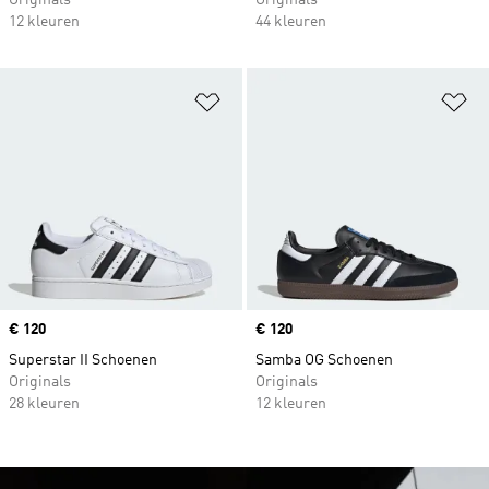
Originals
Originals
12 kleuren
44 kleuren
Op verlanglijst zetten
Op
Price
€ 120
Price
€ 120
Superstar II Schoenen
Samba OG Schoenen
Originals
Originals
28 kleuren
12 kleuren