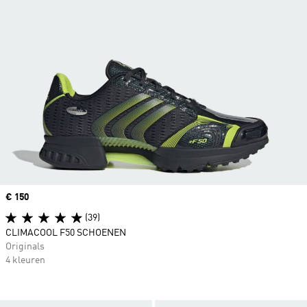
Price
€ 150
(39)
CLIMACOOL F50 SCHOENEN
Originals
4 kleuren