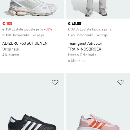
Sale price
€ 105
Current price
€ 45,50
€ 150 Laatste laagste prijs
-30%
Discount
€ 30,55 Laatste laagste prijs
€ 150 Oorspronkelijke prijs
€ 65 Oorspronkelijke prijs
ADIZERO F50 SCHOENEN
Teamgeist Adicolor
Originals
TRAININGSBROEK
4 kleuren
Heren Originals
6 kleuren
Op verlanglijst zetten
Op