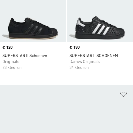
Price
€ 120
Price
€ 130
SUPERSTAR II Schoenen
SUPERSTAR II SCHOENEN
Originals
Dames Originals
28 kleuren
34 kleuren
Op