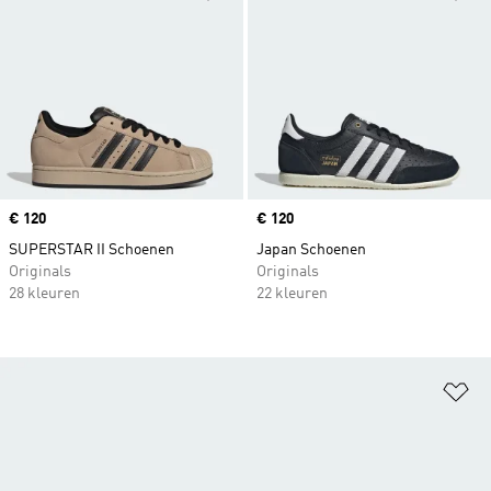
Price
€ 120
Price
€ 120
SUPERSTAR II Schoenen
Japan Schoenen
Originals
Originals
28 kleuren
22 kleuren
Op