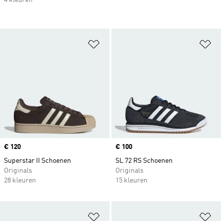
Op verlanglijst zetten
Op
Price
€ 120
Price
€ 100
Superstar II Schoenen
SL 72 RS Schoenen
Originals
Originals
28 kleuren
15 kleuren
Op verlanglijst zetten
Op