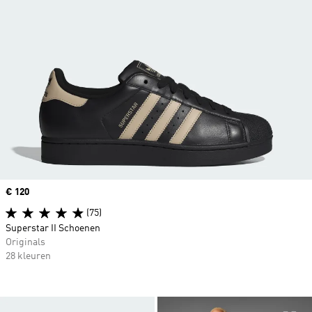
Price
€ 120
(75)
Superstar II Schoenen
Originals
28 kleuren