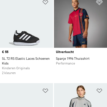
Op verlanglijst zetten
Op
Price
€ 55
Uitverkocht
SL 72 RS Elastic Laces Schoenen
Spanje 1996 Thuisshirt
Kids
Performance
Kinderen Originals
2 kleuren
Op verlanglijst zetten
Op