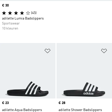
Price
€ 30
(45)
adilette Lumia Badslippers
Sportswear
10 kleuren
Op verlanglijst zetten
Op
Price
€ 23
Price
€ 28
adilette Aqua Badslippers
adilette Shower Badslippers