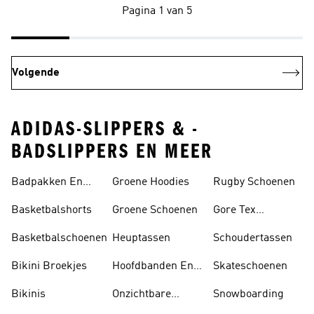
Pagina 1 van 5
Volgende
ADIDAS-SLIPPERS & -
BADSLIPPERS EN MEER
Badpakken En
Groene Hoodies
Rugby Schoenen
Tankini's
Basketbalshorts
Groene Schoenen
Gore Tex
Schoenen
Basketbalschoenen
Heuptassen
Schoudertassen
Bikini Broekjes
Hoofdbanden En
Skateschoenen
Zonnekleppen
Bikinis
Onzichtbare
Snowboarding
Sokken