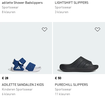
adilette Shower Badslippers
LIGHTSHIFT SLIPPERS
Sportswear
Sportswear
8 kleuren
3 kleuren
Op verlanglijst zetten
Op
Price
€ 28
Price
€ 50
ADILETTE SANDALEN 2 KIDS
PURECHILL SLIPPERS
Kinderen Sportswear
Sportswear
6 kleuren
11 kleuren