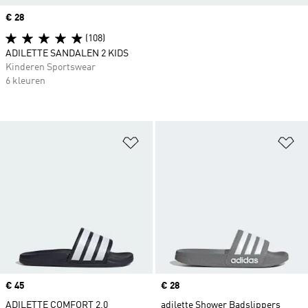
Price
€ 28
(108)
ADILETTE SANDALEN 2 KIDS
Kinderen Sportswear
6 kleuren
Op verlanglijst zetten
Op
Price
€ 45
Price
€ 28
ADILETTE COMFORT 2.0
adilette Shower Badslippers