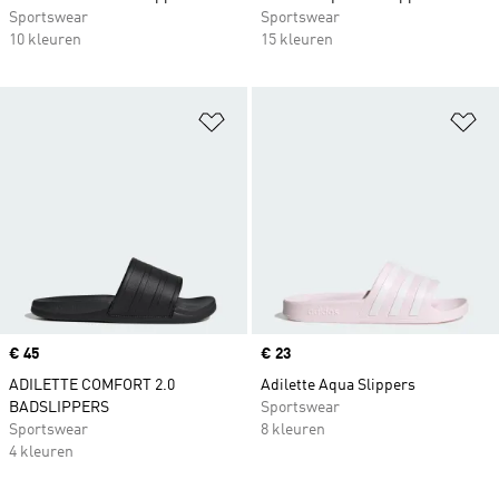
Sportswear
Sportswear
10 kleuren
15 kleuren
Op verlanglijst zetten
Op
Price
€ 45
Price
€ 23
ADILETTE COMFORT 2.0
Adilette Aqua Slippers
BADSLIPPERS
Sportswear
Sportswear
8 kleuren
4 kleuren