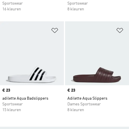
Sportswear
Sportswear
16 kleuren
8 kleuren
Op verlanglijst zetten
Op
Price
€ 23
Price
€ 23
adilette Aqua Badslippers
Adilette Aqua Slippers
Sportswear
Dames Sportswear
15 kleuren
8 kleuren