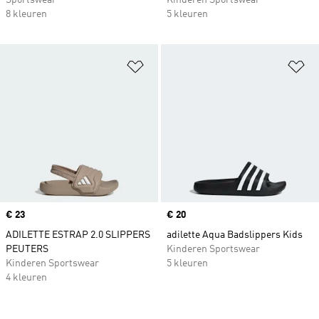
Sportswear
Kinderen Sportswear
8 kleuren
5 kleuren
Op verlanglijst zetten
Op
Price
€ 23
Price
€ 20
ADILETTE ESTRAP 2.0 SLIPPERS
adilette Aqua Badslippers Kids
PEUTERS
Kinderen Sportswear
Kinderen Sportswear
5 kleuren
4 kleuren