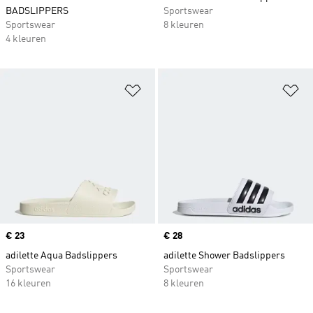
BADSLIPPERS
Sportswear
Sportswear
8 kleuren
4 kleuren
Op verlanglijst zetten
Op
Price
€ 23
Price
€ 28
adilette Aqua Badslippers
adilette Shower Badslippers
Sportswear
Sportswear
16 kleuren
8 kleuren