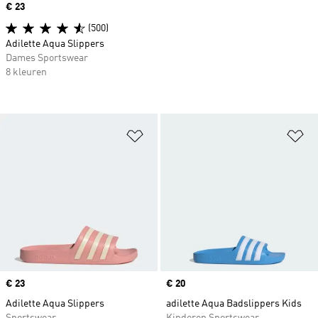
Price
€ 23
(500)
Adilette Aqua Slippers
Dames Sportswear
8 kleuren
Op verlanglijst zetten
Op
Price
€ 23
Price
€ 20
Adilette Aqua Slippers
adilette Aqua Badslippers Kids