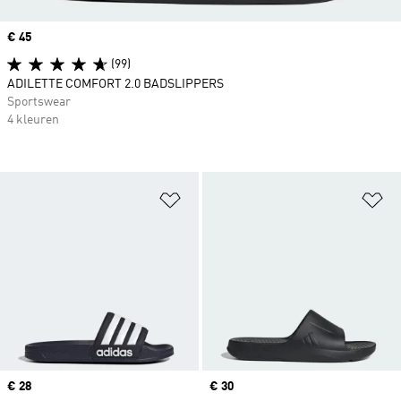
Price
€ 45
(99)
ADILETTE COMFORT 2.0 BADSLIPPERS
Sportswear
4 kleuren
Op verlanglijst zetten
Op
Price
€ 28
Price
€ 30