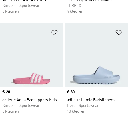
ADILETTE SANDAL 2 KIDS
Terrex Hydroterra Sandalen
Kinderen Sportswear
TERREX
6 kleuren
4 kleuren
Op verlanglijst zetten
Op
Price
€ 20
Price
€ 30
adilette Aqua Badslippers Kids
adilette Lumia Badslippers
Kinderen Sportswear
Heren Sportswear
6 kleuren
10 kleuren