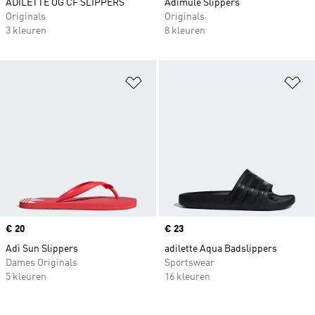
ADILETTE OG CF SLIPPERS
Adimule Slippers
Originals
Originals
3 kleuren
8 kleuren
Op verlanglijst zetten
Op
Price
€ 20
Price
€ 23
Adi Sun Slippers
adilette Aqua Badslippers
Dames Originals
Sportswear
5 kleuren
16 kleuren