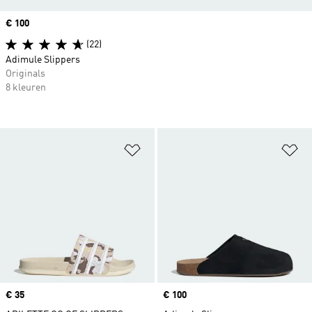
Price
€ 100
(22)
Adimule Slippers
Originals
8 kleuren
Op verlanglijst zetten
Op
Price
€ 35
Price
€ 100