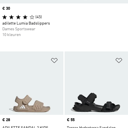
Price
€ 30
(45)
adilette Lumia Badslippers
Dames Sportswear
10 kleuren
Op verlanglijst zetten
Op
Price
€ 28
Price
€ 55