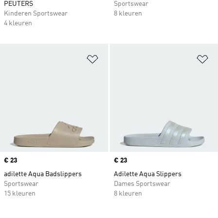
PEUTERS
Sportswear
Kinderen Sportswear
8 kleuren
4 kleuren
Op verlanglijst zetten
Op
Price
€ 23
Price
€ 23
adilette Aqua Badslippers
Adilette Aqua Slippers
Sportswear
Dames Sportswear
15 kleuren
8 kleuren