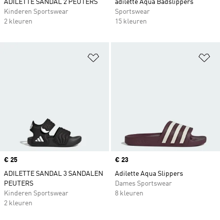
ADILETTE SANDAL 2 PEUTERS
adilette Aqua Badslippers
Kinderen Sportswear
Sportswear
2 kleuren
15 kleuren
Op verlanglijst zetten
Op
Price
€ 25
Price
€ 23
ADILETTE SANDAL 3 SANDALEN
Adilette Aqua Slippers
PEUTERS
Dames Sportswear
Kinderen Sportswear
8 kleuren
2 kleuren