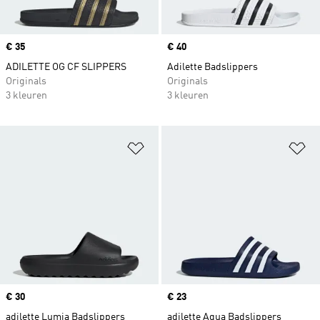
Price
€ 35
Price
€ 40
ADILETTE OG CF SLIPPERS
Adilette Badslippers
Originals
Originals
3 kleuren
3 kleuren
Op verlanglijst zetten
Op
Price
€ 30
Price
€ 23
adilette Lumia Badslippers
adilette Aqua Badslippers