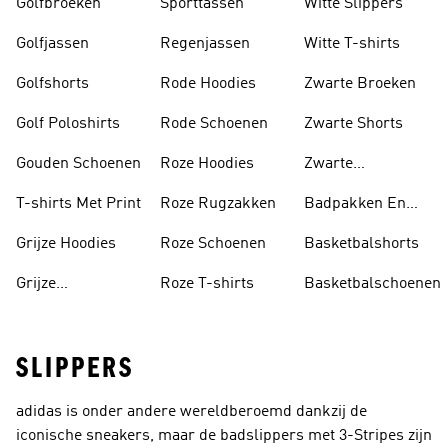
Golfbroeken
Sporttassen
Witte Slippers
Golfjassen
Regenjassen
Witte T-shirts
Golfshorts
Rode Hoodies
Zwarte Broeken
Golf Poloshirts
Rode Schoenen
Zwarte Shorts
Gouden Schoenen
Roze Hoodies
Zwarte
Rugzakken
T-shirts Met Print
Roze Rugzakken
Badpakken En
Tankini's
Grijze Hoodies
Roze Schoenen
Basketbalshorts
Grijze
Roze T-shirts
Basketbalschoenen
Trainingspakken
SLIPPERS
adidas is onder andere wereldberoemd dankzij de
iconische sneakers, maar de badslippers met 3-Stripes zijn