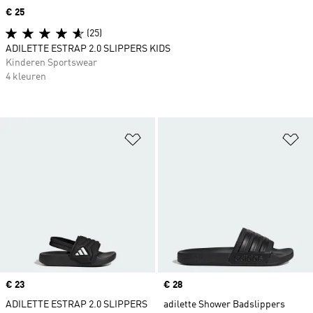
Price
€ 25
(25)
ADILETTE ESTRAP 2.0 SLIPPERS KIDS
Kinderen Sportswear
4 kleuren
Op verlanglijst zetten
Op
Price
€ 23
Price
€ 28
ADILETTE ESTRAP 2.0 SLIPPERS
adilette Shower Badslippers