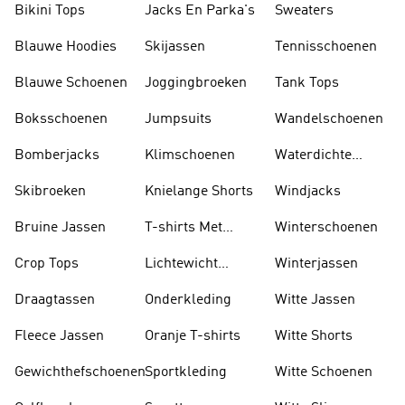
Bikini Tops
Jacks En Parka's
Sweaters
Blauwe Hoodies
Skijassen
Tennisschoenen
Blauwe Schoenen
Joggingbroeken
Tank Tops
Boksschoenen
Jumpsuits
Wandelschoenen
Bomberjacks
Klimschoenen
Waterdichte
Jassen
Skibroeken
Knielange Shorts
Windjacks
Bruine Jassen
T-shirts Met
Winterschoenen
Lange Mouwen
Crop Tops
Lichtewicht
Winterjassen
Jassen
Draagtassen
Onderkleding
Witte Jassen
Fleece Jassen
Oranje T-shirts
Witte Shorts
Gewichthefschoenen
Sportkleding
Witte Schoenen