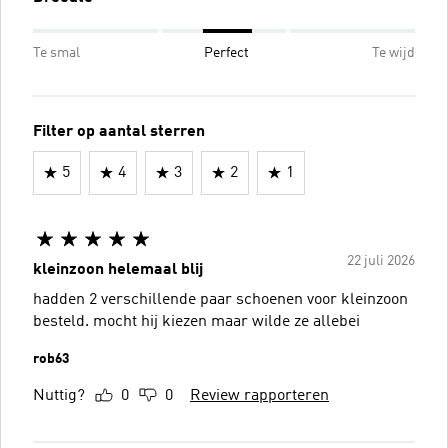
Te smal
Perfect
Te wijd
Filter op aantal sterren
5
4
3
2
1
22 juli 2026
kleinzoon helemaal blij
hadden 2 verschillende paar schoenen voor kleinzoon
besteld. mocht hij kiezen maar wilde ze allebei
rob63
Nuttig?
0
0
Review rapporteren