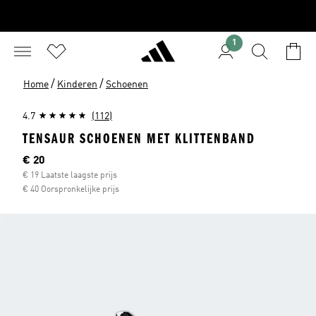
1
/
/
Home
Kinderen
Schoenen
4.7
(112)
TENSAUR SCHOENEN MET KLITTENBAND
Huidige prijs
€ 20
€ 19 Laatste laagste prijs
€ 40 Oorspronkelijke prijs