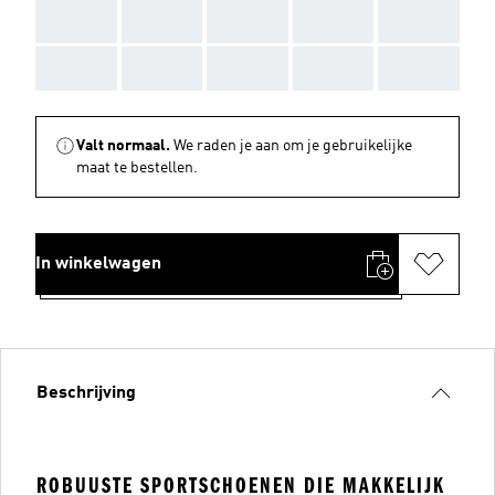
AAA
AAA
AAA
AAA
AAA
AAA
AAA
AAA
AAA
AAA
Valt normaal.
We raden je aan om je gebruikelijke
maat te bestellen.
In winkelwagen
Beschrijving
ROBUUSTE SPORTSCHOENEN DIE MAKKELIJK