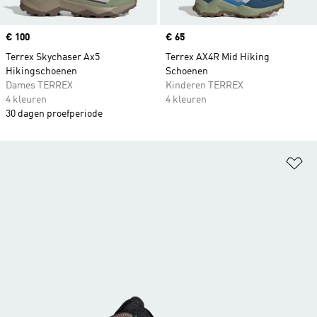
Price
€ 100
Price
€ 65
Terrex Skychaser Ax5
Terrex AX4R Mid Hiking
Hikingschoenen
Schoenen
Dames TERREX
Kinderen TERREX
4 kleuren
4 kleuren
30 dagen proefperiode
Op