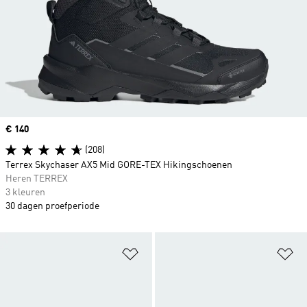
Price
€ 140
(208)
Terrex Skychaser AX5 Mid GORE-TEX Hikingschoenen
Heren TERREX
3 kleuren
30 dagen proefperiode
Op verlanglijst zetten
Op