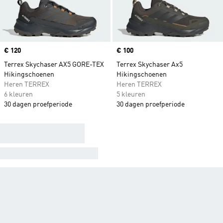
Price
€ 120
Price
€ 100
Terrex Skychaser AX5 GORE-TEX
Terrex Skychaser Ax5
Hikingschoenen
Hikingschoenen
Heren TERREX
Heren TERREX
6 kleuren
5 kleuren
30 dagen proefperiode
30 dagen proefperiode