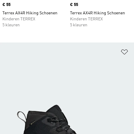
Price
€ 55
Price
€ 55
Terrex AX4R Hiking Schoenen
Terrex AX4R Hiking Schoenen
Kinderen TERREX
Kinderen TERREX
5 kleuren
5 kleuren
Op