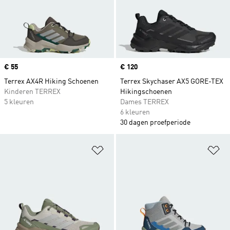
Price
€ 55
Price
€ 120
Terrex AX4R Hiking Schoenen
Terrex Skychaser AX5 GORE-TEX
Kinderen TERREX
Hikingschoenen
5 kleuren
Dames TERREX
6 kleuren
30 dagen proefperiode
Op verlanglijst zetten
Op