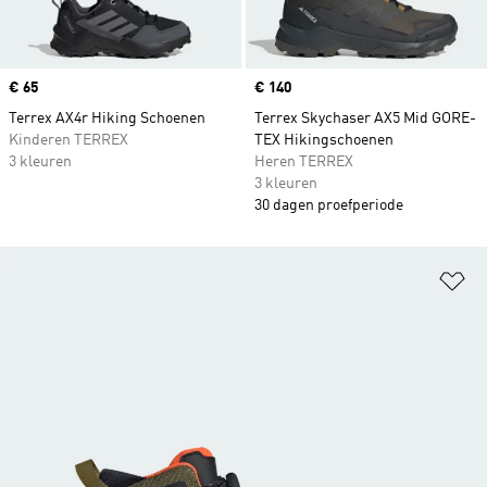
Price
€ 65
Price
€ 140
Terrex AX4r Hiking Schoenen
Terrex Skychaser AX5 Mid GORE-
Kinderen TERREX
TEX Hikingschoenen
3 kleuren
Heren TERREX
3 kleuren
30 dagen proefperiode
Op