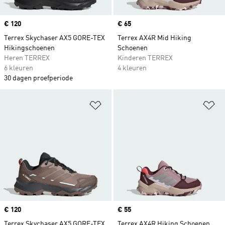
Price
€ 120
Price
€ 65
Terrex Skychaser AX5 GORE-TEX
Terrex AX4R Mid Hiking
Hikingschoenen
Schoenen
Heren TERREX
Kinderen TERREX
6 kleuren
4 kleuren
30 dagen proefperiode
Op verlanglijst zetten
Op
Price
€ 120
Price
€ 55
Terrex Skychaser AX5 GORE-TEX
Terrex AX4R Hiking Schoenen