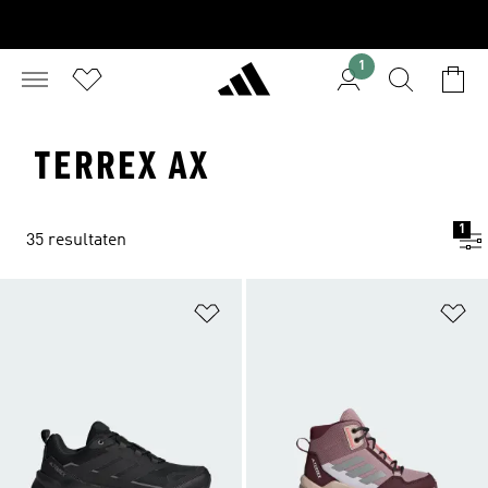
1
TERREX AX
1
35 resultaten
Op verlanglijst zetten
Op