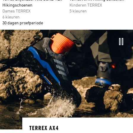
Hikingschoenen
Kinderen TERREX
Dames TERREX
5 kleuren
6 kleuren
30 dagen proefperiode
TERREX AX4