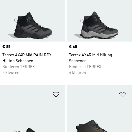
Price
€ 85
Price
€ 65
Terrex AX4R Mid RAIN.RDY
Terrex AX4R Mid Hiking
Hiking Schoenen
Schoenen
Kinderen TERREX
Kinderen TERREX
2 kleuren
4 kleuren
Op verlanglijst zetten
Op