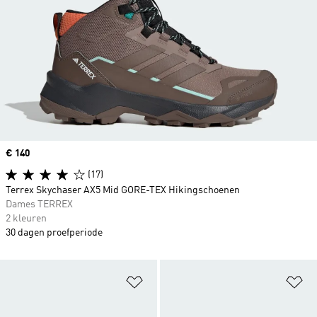
Price
€ 140
(17)
Terrex Skychaser AX5 Mid GORE-TEX Hikingschoenen
Dames TERREX
2 kleuren
30 dagen proefperiode
Op verlanglijst zetten
Op