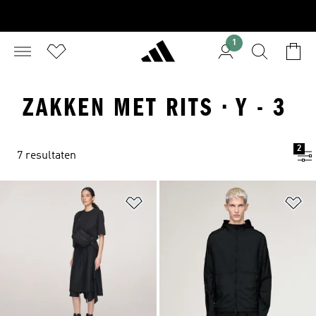
1
ZAKKEN MET RITS · Y - 3
2
7 resultaten
Op verlanglijst zetten
Op