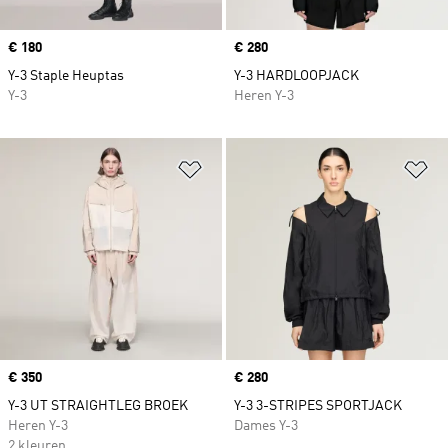
Price
€ 180
Price
€ 280
Y-3 Staple Heuptas
Y-3 HARDLOOPJACK
Y-3
Heren Y-3
Op verlanglijst zetten
Op
Price
€ 350
Price
€ 280
Y-3 UT STRAIGHTLEG BROEK
Y-3 3-STRIPES SPORTJACK
Heren Y-3
Dames Y-3
2 kleuren