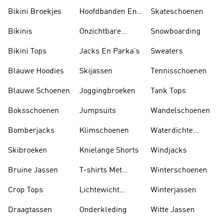
Bikini Broekjes
Hoofdbanden En
Skateschoenen
Zonnekleppen
Bikinis
Onzichtbare
Snowboarding
Sokken
Bikini Tops
Jacks En Parka's
Sweaters
Blauwe Hoodies
Skijassen
Tennisschoenen
Blauwe Schoenen
Joggingbroeken
Tank Tops
Boksschoenen
Jumpsuits
Wandelschoenen
Bomberjacks
Klimschoenen
Waterdichte
Jassen
Skibroeken
Knielange Shorts
Windjacks
Bruine Jassen
T-shirts Met
Winterschoenen
Lange Mouwen
Crop Tops
Lichtewicht
Winterjassen
Jassen
Draagtassen
Onderkleding
Witte Jassen