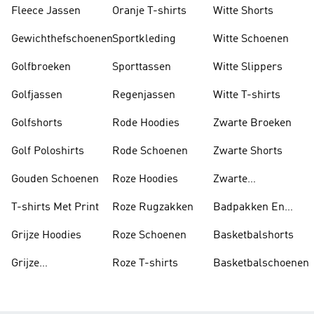
Fleece Jassen
Oranje T-shirts
Witte Shorts
Gewichthefschoenen
Sportkleding
Witte Schoenen
Golfbroeken
Sporttassen
Witte Slippers
Golfjassen
Regenjassen
Witte T-shirts
Golfshorts
Rode Hoodies
Zwarte Broeken
Golf Poloshirts
Rode Schoenen
Zwarte Shorts
Gouden Schoenen
Roze Hoodies
Zwarte
Rugzakken
T-shirts Met Print
Roze Rugzakken
Badpakken En
Tankini's
Grijze Hoodies
Roze Schoenen
Basketbalshorts
Grijze
Roze T-shirts
Basketbalschoenen
Trainingspakken