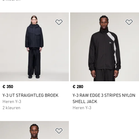
Op verlanglijst zetten
Op
Price
€ 350
Price
€ 280
Y-3 UT STRAIGHTLEG BROEK
Y-3 RAW EDGE 3 STRIPES NYLON
Heren Y-3
SHELL JACK
2 kleuren
Heren Y-3
Op verlanglijst zetten