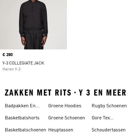
Price
€ 280
Y-3 COLLEGIATE JACK
Heren Y-3
ZAKKEN MET RITS • Y 3 EN MEER
Badpakken En
Groene Hoodies
Rugby Schoenen
Tankini's
Basketbalshorts
Groene Schoenen
Gore Tex
Schoenen
Basketbalschoenen
Heuptassen
Schoudertassen