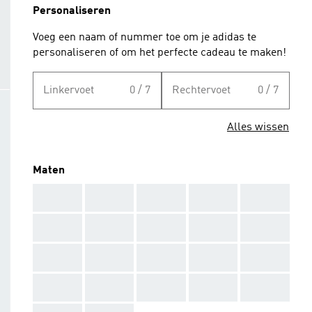
Personaliseren
Voeg een naam of nummer toe om je adidas te
personaliseren of om het perfecte cadeau te maken!
Linkervoet
0 / 7
Rechtervoet
0 / 7
Alles wissen
Maten
AAA
AAA
AAA
AAA
AAA
AAA
AAA
AAA
AAA
AAA
AAA
AAA
AAA
AAA
AAA
AAA
AAA
AAA
AAA
AAA