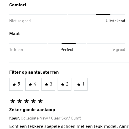
Comfort
Niet zo goed
Uitstekend
Maat
Te klein
Perfect
Te groot
Filter op aantal sterren
5
4
3
2
1
Zeker goede aankoop
Kleur:
Collegiate Navy / Clear Sky / Gum5
Echt een lekkere soepele schoen met een leuk model. Aanr