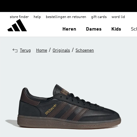
store finder
help
bestellingen en retouren
gift cards
word lid
Heren
Dames
Kids
Sc
/
/
Terug
Home
Originals
Schoenen