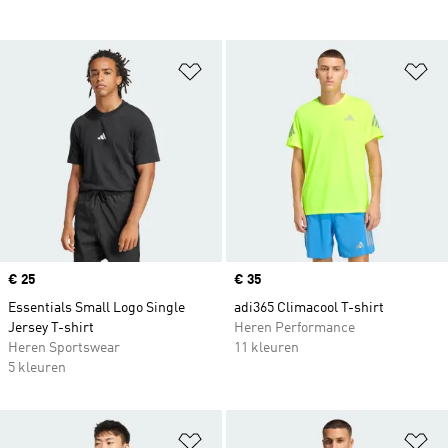
Op verlanglijst zetten
Op
Price
€ 25
Price
€ 35
Essentials Small Logo Single
adi365 Climacool T-shirt
Jersey T-shirt
Heren Performance
Heren Sportswear
11 kleuren
5 kleuren
Op verlanglijst zetten
Op