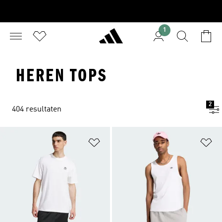
1
HEREN TOPS
2
404 resultaten
Op verlanglijst zetten
Op