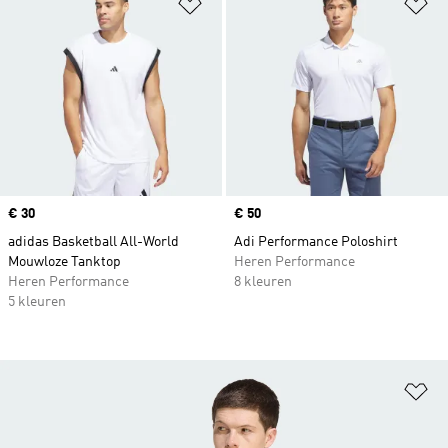
Op verlanglijst zetten
Op
Price
€ 30
Price
€ 50
adidas Basketball All-World
Adi Performance Poloshirt
Mouwloze Tanktop
Heren Performance
Heren Performance
8 kleuren
5 kleuren
Op