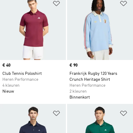
Op verlanglijst zetten
Op
Price
€ 40
Price
€ 90
Club Tennis Poloshirt
Frankrijk Rugby 120 Years
Heren Performance
Crunch Heritage Shirt
4 kleuren
Heren Performance
Nieuw
2 kleuren
Binnenkort
Op verlanglijst zetten
Op