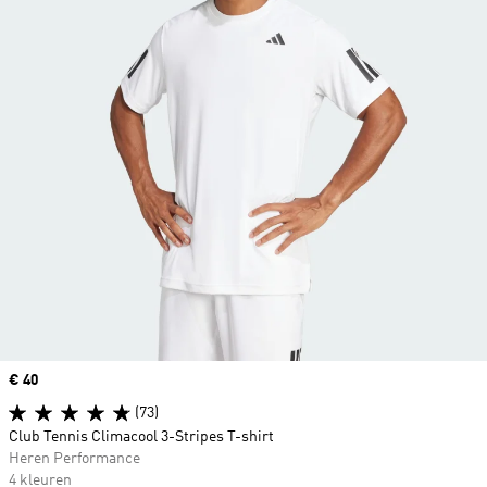
Price
€ 40
(73)
Club Tennis Climacool 3-Stripes T-shirt
Heren Performance
4 kleuren