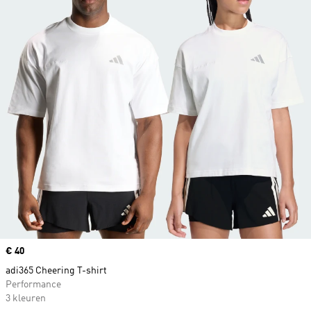
Price
€ 40
adi365 Cheering T-shirt
Performance
3 kleuren