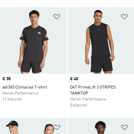
Op verlanglijst zetten
Op
Price
€ 35
Price
€ 40
adi365 Climacool T-shirt
D4T PrimeLift 3 STRIPES
Heren Performance
TANKTOP
11 kleuren
Heren Performance
3 kleuren
Op verlanglijst zetten
Op