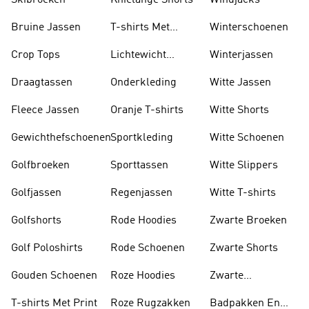
Skibroeken
Knielange Shorts
Windjacks
Bruine Jassen
T-shirts Met
Winterschoenen
Lange Mouwen
Crop Tops
Lichtewicht
Winterjassen
Jassen
Draagtassen
Onderkleding
Witte Jassen
Fleece Jassen
Oranje T-shirts
Witte Shorts
Gewichthefschoenen
Sportkleding
Witte Schoenen
Golfbroeken
Sporttassen
Witte Slippers
Golfjassen
Regenjassen
Witte T-shirts
Golfshorts
Rode Hoodies
Zwarte Broeken
Golf Poloshirts
Rode Schoenen
Zwarte Shorts
Gouden Schoenen
Roze Hoodies
Zwarte
Rugzakken
T-shirts Met Print
Roze Rugzakken
Badpakken En