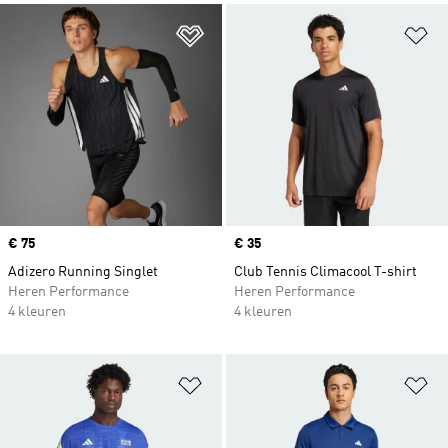
Op verlanglijst zetten
Op
Price
€ 75
Price
€ 35
Adizero Running Singlet
Club Tennis Climacool T-shirt
Heren Performance
Heren Performance
4 kleuren
4 kleuren
Op verlanglijst zetten
Op