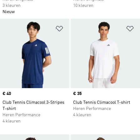
3 kleuren
10 kleuren
Nieuw
Op verlanglijst zetten
Op
Price
€ 40
Price
€ 35
Club Tennis Climacool 3-Stripes
Club Tennis Climacool T-shirt
T-shirt
Heren Performance
Heren Performance
4 kleuren
4 kleuren