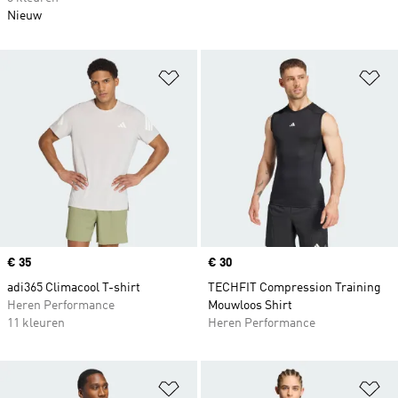
Nieuw
Op verlanglijst zetten
Op
Price
€ 35
Price
€ 30
adi365 Climacool T-shirt
TECHFIT Compression Training
Heren Performance
Mouwloos Shirt
11 kleuren
Heren Performance
Op verlanglijst zetten
Op