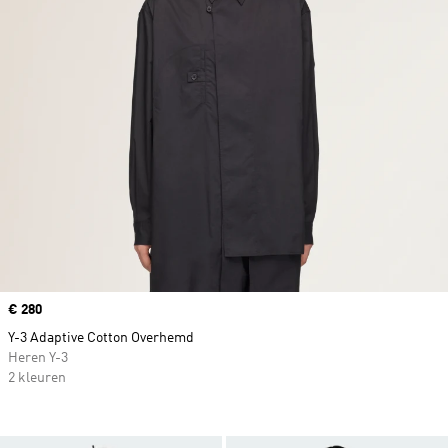
Price
€ 280
Y-3 Adaptive Cotton Overhemd
Heren Y-3
2 kleuren