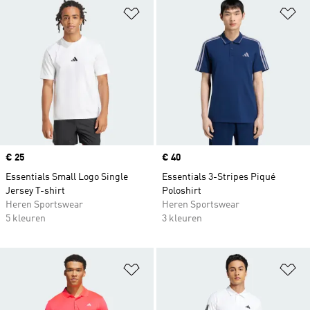
Op verlanglijst zetten
Op
Price
€ 25
Price
€ 40
Essentials Small Logo Single
Essentials 3-Stripes Piqué
Jersey T-shirt
Poloshirt
Heren Sportswear
Heren Sportswear
5 kleuren
3 kleuren
Op verlanglijst zetten
Op