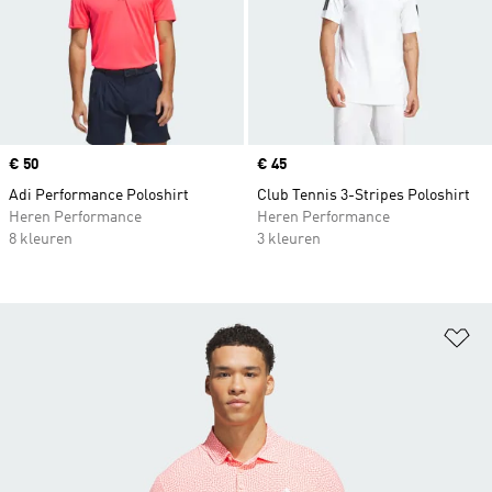
Price
€ 50
Price
€ 45
Adi Performance Poloshirt
Club Tennis 3-Stripes Poloshirt
Heren Performance
Heren Performance
8 kleuren
3 kleuren
Op