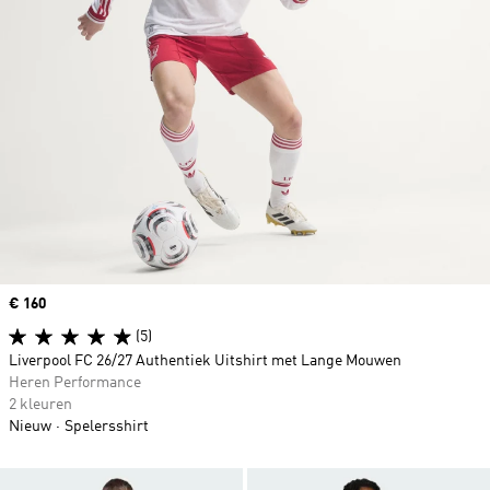
Price
€ 160
(5)
Liverpool FC 26/27 Authentiek Uitshirt met Lange Mouwen
Heren Performance
2 kleuren
Nieuw
Spelersshirt