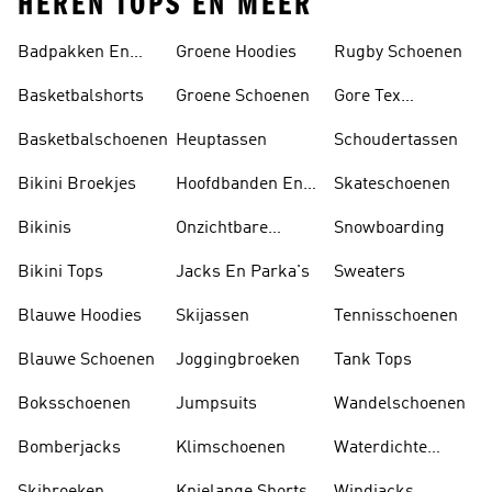
HEREN TOPS EN MEER
Badpakken En
Groene Hoodies
Rugby Schoenen
Tankini's
Basketbalshorts
Groene Schoenen
Gore Tex
Schoenen
Basketbalschoenen
Heuptassen
Schoudertassen
Bikini Broekjes
Hoofdbanden En
Skateschoenen
Zonnekleppen
Bikinis
Onzichtbare
Snowboarding
Sokken
Bikini Tops
Jacks En Parka's
Sweaters
Blauwe Hoodies
Skijassen
Tennisschoenen
Blauwe Schoenen
Joggingbroeken
Tank Tops
Boksschoenen
Jumpsuits
Wandelschoenen
Bomberjacks
Klimschoenen
Waterdichte
Jassen