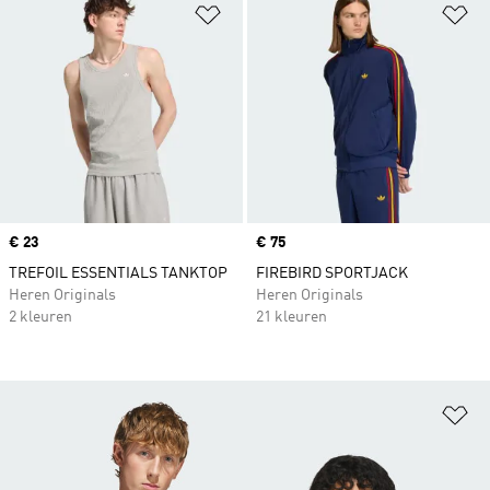
Op verlanglijst zetten
Op
Price
€ 23
Price
€ 75
TREFOIL ESSENTIALS TANKTOP
FIREBIRD SPORTJACK
Heren Originals
Heren Originals
2 kleuren
21 kleuren
Op