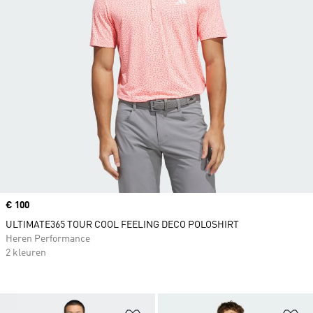
Price
€ 100
ULTIMATE365 TOUR COOL FEELING DECO POLOSHIRT
Heren Performance
2 kleuren
Op verlanglijst zetten
Op