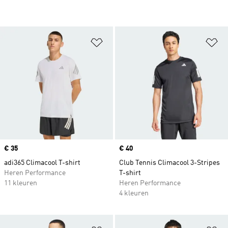
Op verlanglijst zetten
Op
Price
€ 35
Price
€ 40
adi365 Climacool T-shirt
Club Tennis Climacool 3-Stripes
Heren Performance
T-shirt
11 kleuren
Heren Performance
4 kleuren