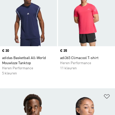
Price
€ 30
Price
€ 35
adidas Basketball All-World
adi365 Climacool T-shirt
Mouwloze Tanktop
Heren Performance
Heren Performance
11 kleuren
5 kleuren
Op