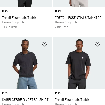
Price
€ 25
Price
€ 23
Trefoil Essentials T-shirt
TREFOIL ESSENTIALS TANKTOP
Heren Originals
Heren Originals
11 kleuren
2 kleuren
Op verlanglijst zetten
Op
Price
€ 75
Price
€ 25
KABELGEBREID VOETBALSHIRT
Trefoil Essentials T-shirt
Heren Originals
Heren Originals