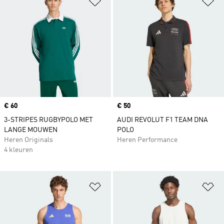
Price
€ 60
Price
€ 50
3-STRIPES RUGBYPOLO MET
AUDI REVOLUT F1 TEAM DNA
LANGE MOUWEN
POLO
Heren Originals
Heren Performance
4 kleuren
Op verlanglijst zetten
Op