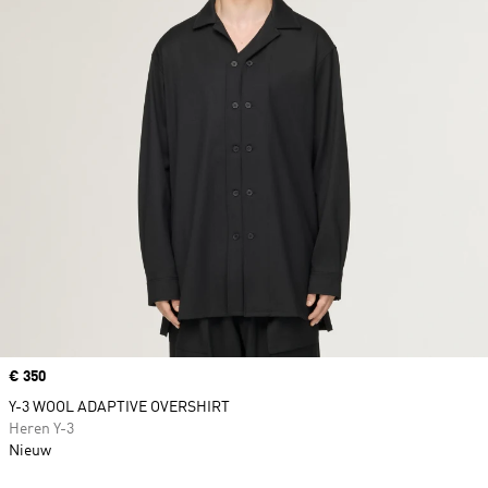
Price
€ 350
Y-3 WOOL ADAPTIVE OVERSHIRT
Heren Y-3
Nieuw