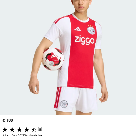
Price
€ 100
(8)