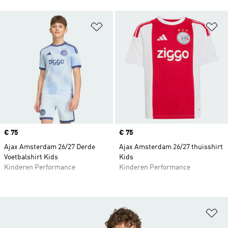
Op verlanglijst zetten
Op
Price
€ 75
Price
€ 75
Ajax Amsterdam 26/27 Derde
Ajax Amsterdam 26/27 thuisshirt
Voetbalshirt Kids
Kids
Kinderen Performance
Kinderen Performance
Op