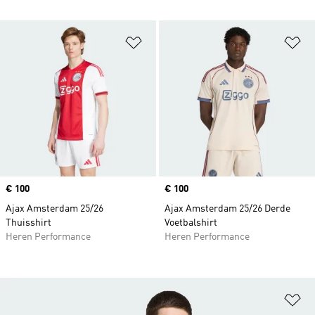
Op verlanglijst zetten
Op
Price
€ 100
Price
€ 100
Ajax Amsterdam 25/26
Ajax Amsterdam 25/26 Derde
Thuisshirt
Voetbalshirt
Heren Performance
Heren Performance
Op