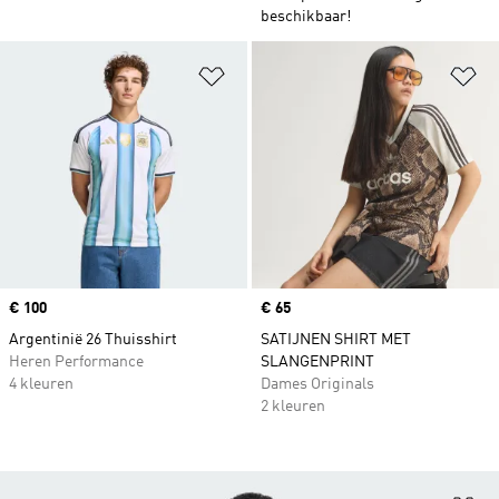
beschikbaar!
Op verlanglijst zetten
Op
Price
€ 100
Price
€ 65
Argentinië 26 Thuisshirt
SATIJNEN SHIRT MET
Heren Performance
SLANGENPRINT
4 kleuren
Dames Originals
2 kleuren