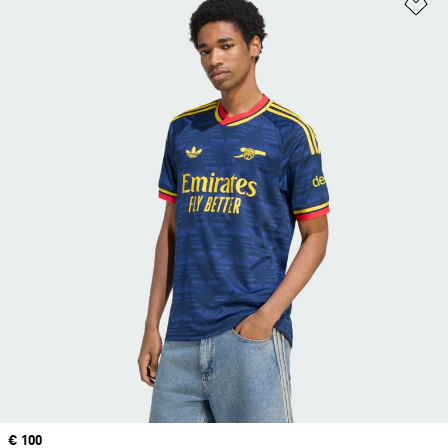
Op
Price
€ 100