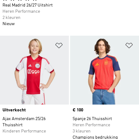
Real Madrid 26/27 Uitshirt
Heren Performance
2 kleuren
Nieuw
Op verlanglijst zetten
Op
Uitverkocht
Price
€ 100
Ajax Amsterdam 25/26
Spanje 26 Thuisshirt
Thuisshirt
Heren Performance
Kinderen Performance
3 kleuren
Champions bedrukking