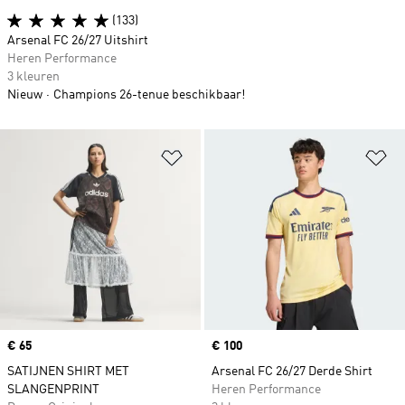
(133)
Arsenal FC 26/27 Uitshirt
Heren Performance
3 kleuren
Nieuw
Champions 26-tenue beschikbaar!
Op verlanglijst zetten
Op
Price
€ 65
Price
€ 100
SATIJNEN SHIRT MET
Arsenal FC 26/27 Derde Shirt
SLANGENPRINT
Heren Performance