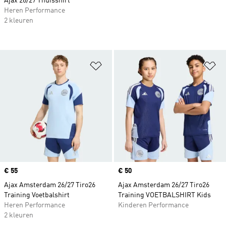
Ajax 26/27 Thuisshirt
Heren Performance
2 kleuren
Op verlanglijst zetten
Op
Price
€ 55
Price
€ 50
Ajax Amsterdam 26/27 Tiro26
Ajax Amsterdam 26/27 Tiro26
Training Voetbalshirt
Training VOETBALSHIRT Kids
Heren Performance
Kinderen Performance
2 kleuren