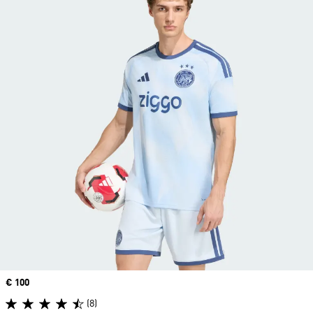
Price
€ 100
(8)