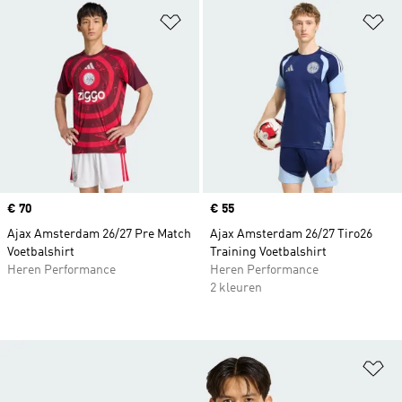
Op verlanglijst zetten
Op
Price
€ 70
Price
€ 55
Ajax Amsterdam 26/27 Pre Match
Ajax Amsterdam 26/27 Tiro26
Voetbalshirt
Training Voetbalshirt
Heren Performance
Heren Performance
2 kleuren
Op