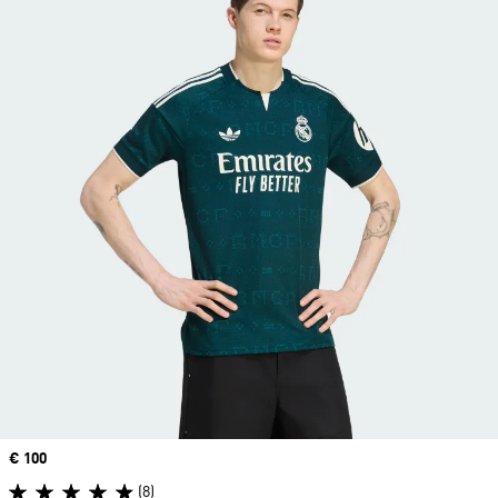
Price
€ 100
(8)