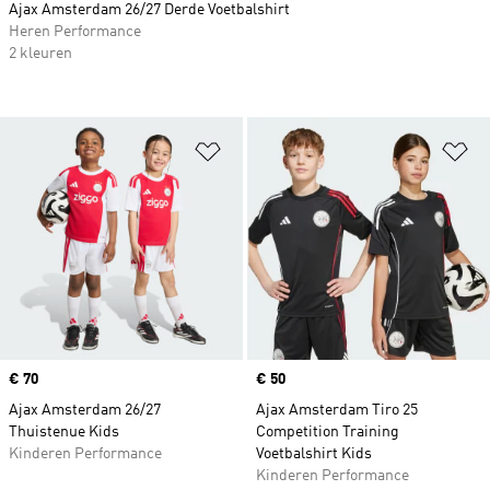
Ajax Amsterdam 26/27 Derde Voetbalshirt
Heren Performance
2 kleuren
Op verlanglijst zetten
Op
Price
€ 70
Price
€ 50
Ajax Amsterdam 26/27
Ajax Amsterdam Tiro 25
Thuistenue Kids
Competition Training
Kinderen Performance
Voetbalshirt Kids
Kinderen Performance