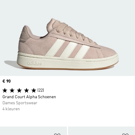
Price
€ 90
(22)
Grand Court Alpha Schoenen
Dames Sportswear
4 kleuren
Op verlanglijst zetten
Op