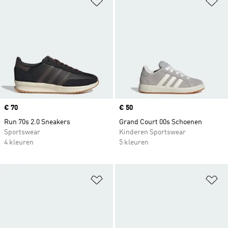
Price
€ 70
Price
€ 50
Run 70s 2.0 Sneakers
Grand Court 00s Schoenen
Sportswear
Kinderen Sportswear
4 kleuren
5 kleuren
Op verlanglijst zetten
Op