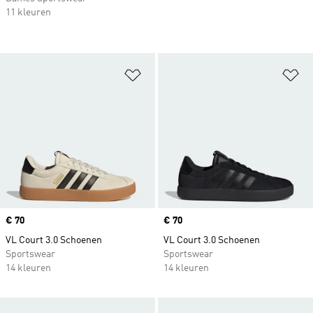
11 kleuren
Op verlanglijst zetten
Op
Price
€ 70
Price
€ 70
VL Court 3.0 Schoenen
VL Court 3.0 Schoenen
Sportswear
Sportswear
14 kleuren
14 kleuren