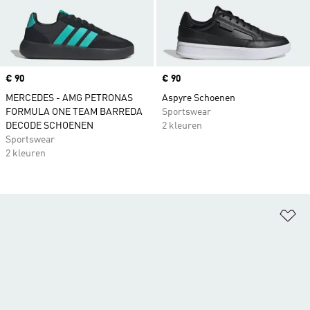
Price
€ 90
Price
€ 90
MERCEDES - AMG PETRONAS
Aspyre Schoenen
FORMULA ONE TEAM BARREDA
Sportswear
DECODE SCHOENEN
2 kleuren
Sportswear
2 kleuren
Op