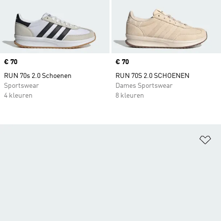
Price
€ 70
Price
€ 70
RUN 70s 2.0 Schoenen
RUN 70S 2.0 SCHOENEN
Sportswear
Dames Sportswear
4 kleuren
8 kleuren
Op