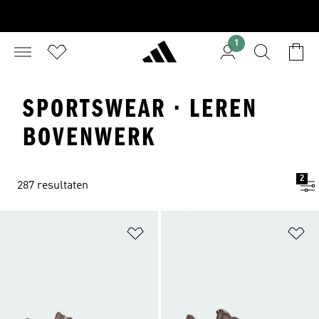
1
SPORTSWEAR · LEREN
BOVENWERK
2
287 resultaten
Op verlanglijst zetten
Op