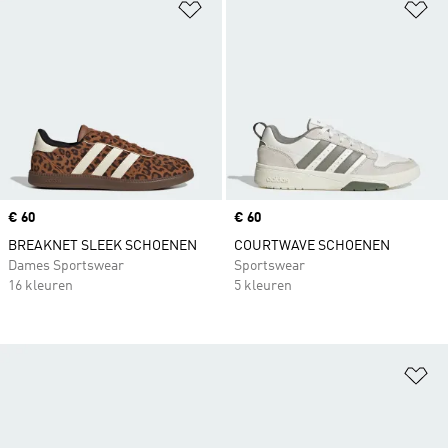
Op verlanglijst zetten
Op
Price
€ 60
Price
€ 60
BREAKNET SLEEK SCHOENEN
COURTWAVE SCHOENEN
Dames Sportswear
Sportswear
16 kleuren
5 kleuren
Op