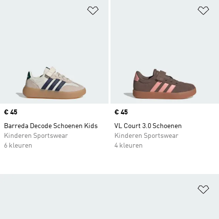
Op verlanglijst zetten
Op
Price
€ 45
Price
€ 45
Barreda Decode Schoenen Kids
VL Court 3.0 Schoenen
Kinderen Sportswear
Kinderen Sportswear
6 kleuren
4 kleuren
Op