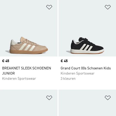
Op verlanglijst zetten
Op
Price
€ 45
Price
€ 45
BREAKNET SLEEK SCHOENEN
Grand Court 00s Schoenen Kids
JUNIOR
Kinderen Sportswear
Kinderen Sportswear
3 kleuren
Op verlanglijst zetten
Op