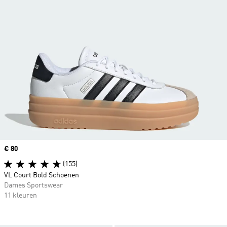
Price
€ 80
(155)
VL Court Bold Schoenen
Dames Sportswear
11 kleuren