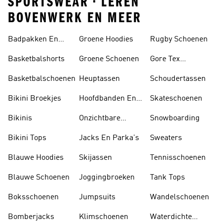
SPORTSWEAR • LEREN
BOVENWERK EN MEER
Badpakken En
Groene Hoodies
Rugby Schoenen
Tankini's
Basketbalshorts
Groene Schoenen
Gore Tex
Schoenen
Basketbalschoenen
Heuptassen
Schoudertassen
Bikini Broekjes
Hoofdbanden En
Skateschoenen
Zonnekleppen
Bikinis
Onzichtbare
Snowboarding
Sokken
Bikini Tops
Jacks En Parka's
Sweaters
Blauwe Hoodies
Skijassen
Tennisschoenen
Blauwe Schoenen
Joggingbroeken
Tank Tops
Boksschoenen
Jumpsuits
Wandelschoenen
Bomberjacks
Klimschoenen
Waterdichte