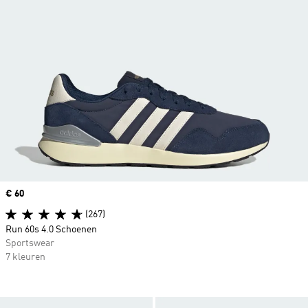
Price
€ 60
(267)
Run 60s 4.0 Schoenen
Sportswear
7 kleuren