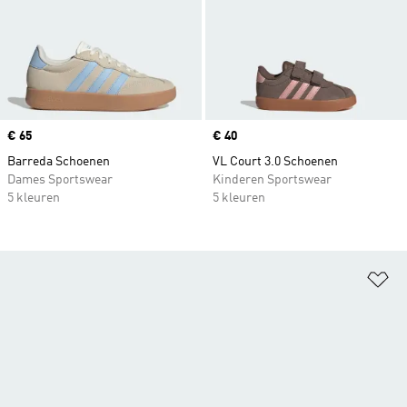
Price
€ 65
Price
€ 40
Barreda Schoenen
VL Court 3.0 Schoenen
Dames Sportswear
Kinderen Sportswear
5 kleuren
5 kleuren
Op