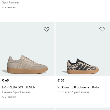
Sportswear
4 kleuren
Op verlanglijst zetten
Op
Price
€ 65
Price
€ 50
BARREDA SCHOENEN
VL Court 3.0 Schoenen Kids
Dames Sportswear
Kinderen Sportswear
5 kleuren