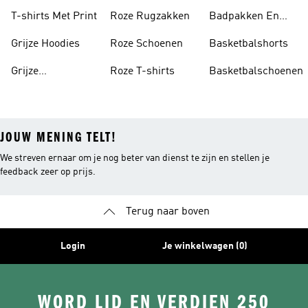
Rugzakken
T-shirts Met Print
Roze Rugzakken
Badpakken En
Tankini's
Grijze Hoodies
Roze Schoenen
Basketbalshorts
Grijze
Roze T-shirts
Basketbalschoenen
Trainingspakken
JOUW MENING TELT!
We streven ernaar om je nog beter van dienst te zijn en stellen je
feedback zeer op prijs.
Terug naar boven
Login
Je winkelwagen (0)
WORD LID EN VERDIEN 250