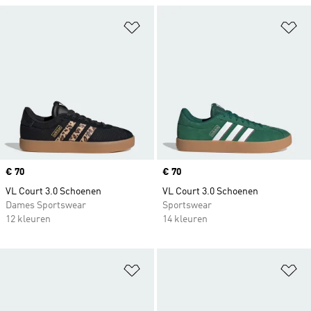
Op verlanglijst zetten
Op
Price
€ 70
Price
€ 70
VL Court 3.0 Schoenen
VL Court 3.0 Schoenen
Dames Sportswear
Sportswear
12 kleuren
14 kleuren
Op verlanglijst zetten
Op