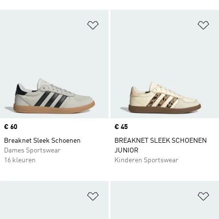
Op verlanglijst zetten
Op
Price
€ 60
Price
€ 45
Breaknet Sleek Schoenen
BREAKNET SLEEK SCHOENEN
Dames Sportswear
JUNIOR
16 kleuren
Kinderen Sportswear
Op verlanglijst zetten
Op