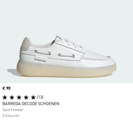
Price
€ 90
(13)
BARREDA DECODE SCHOENEN
Sportswear
3 kleuren