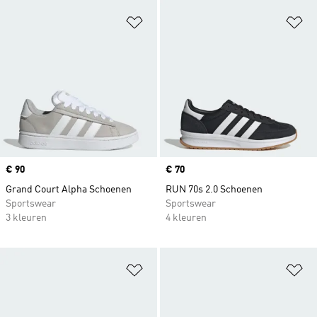
Op verlanglijst zetten
Op
Price
€ 90
Price
€ 70
Grand Court Alpha Schoenen
RUN 70s 2.0 Schoenen
Sportswear
Sportswear
3 kleuren
4 kleuren
Op verlanglijst zetten
Op