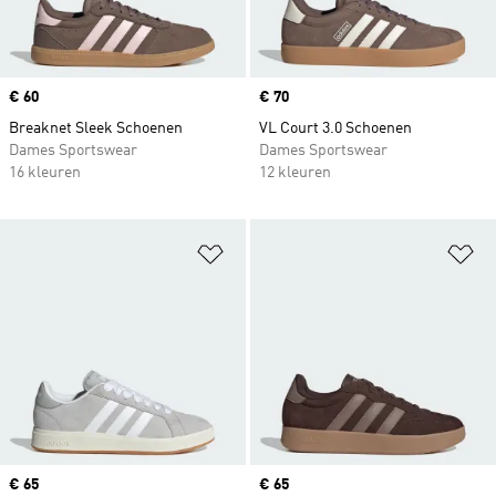
Price
€ 60
Price
€ 70
Breaknet Sleek Schoenen
VL Court 3.0 Schoenen
Dames Sportswear
Dames Sportswear
16 kleuren
12 kleuren
Op verlanglijst zetten
Op
Price
€ 65
Price
€ 65