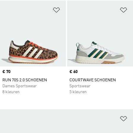
Op verlanglijst zetten
Op
Price
€ 70
Price
€ 60
RUN 70S 2.0 SCHOENEN
COURTWAVE SCHOENEN
Dames Sportswear
Sportswear
8 kleuren
5 kleuren
Op