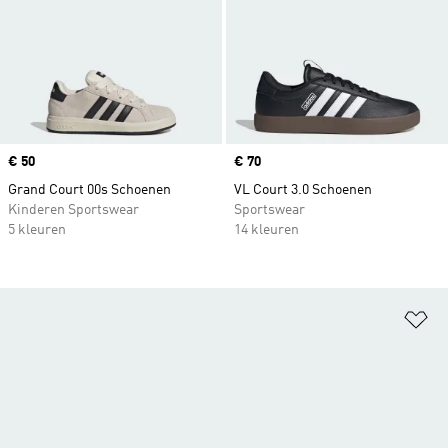
Price
€ 50
Price
€ 70
Grand Court 00s Schoenen
VL Court 3.0 Schoenen
Kinderen Sportswear
Sportswear
5 kleuren
14 kleuren
Op