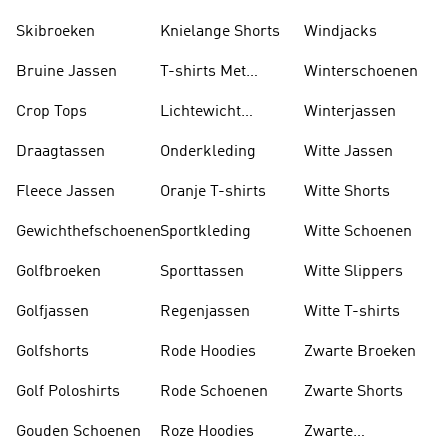
Jassen
Skibroeken
Knielange Shorts
Windjacks
Bruine Jassen
T-shirts Met
Winterschoenen
Lange Mouwen
Crop Tops
Lichtewicht
Winterjassen
Jassen
Draagtassen
Onderkleding
Witte Jassen
Fleece Jassen
Oranje T-shirts
Witte Shorts
Gewichthefschoenen
Sportkleding
Witte Schoenen
Golfbroeken
Sporttassen
Witte Slippers
Golfjassen
Regenjassen
Witte T-shirts
Golfshorts
Rode Hoodies
Zwarte Broeken
Golf Poloshirts
Rode Schoenen
Zwarte Shorts
Gouden Schoenen
Roze Hoodies
Zwarte