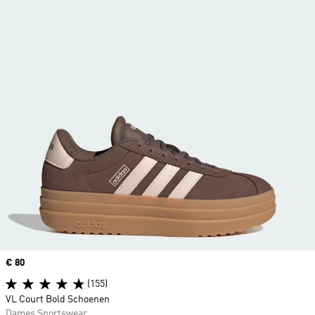
Price
€ 80
(155)
VL Court Bold Schoenen
Dames Sportswear