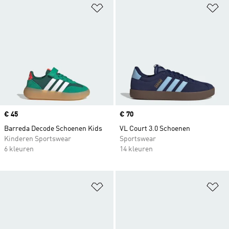
Op verlanglijst zetten
Op
Price
€ 45
Price
€ 70
Barreda Decode Schoenen Kids
VL Court 3.0 Schoenen
Kinderen Sportswear
Sportswear
6 kleuren
14 kleuren
Op verlanglijst zetten
Op