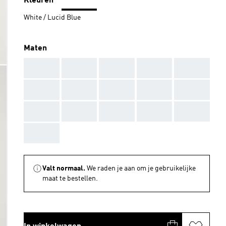
Kleuren
White / Lucid Blue
Maten
AAA
AAA
AAA
AAA
AAA
AAA
AAA
AAA
AAA
AAA
AAA
AAA
AAA
AAA
AAA
AAA
Valt normaal.
We raden je aan om je gebruikelijke
maat te bestellen.