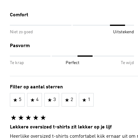
Comfort
Niet zo goed
Uitstekend
Pasvorm
Te krap
Perfect
Te wijd
Filter op aantal sterren
5
4
3
2
1
Lekkere oversized t-shirts zit lekker op je lijf
Heerlijke oversized t-shirts comfortabel kijk ernaar uit om