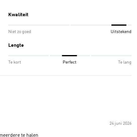
Kwaliteit
Niet zo goed
Uitstekend
Lengte
Te kort
Perfect
Te lang
24 juni 2026
 meerdere te halen