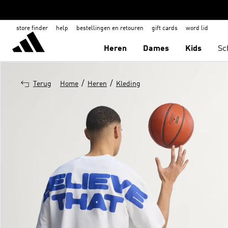
store finder
help
bestellingen en retouren
gift cards
word lid
Heren
Dames
Kids
Sc
/
/
Terug
Home
Heren
Kleding