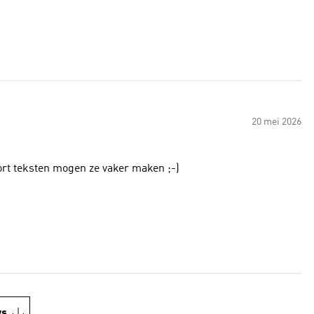
20 mei 2026
soort teksten mogen ze vaker maken ;-)
ws