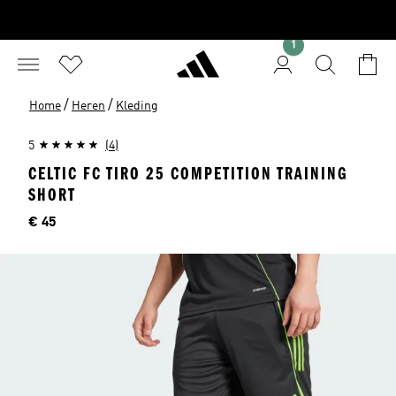
1
/
/
Home
Heren
Kleding
5
(4)
CELTIC FC TIRO 25 COMPETITION TRAINING
SHORT
Prijs
€ 45