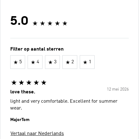
5.0
Filter op aantal sterren
5
4
3
2
1
12 mei 2026
love these.
light and very comfortable. Excellent for summer
wear.
MajorTom
Vertaal naar Nederlands