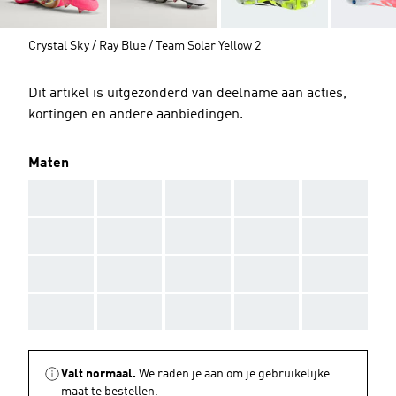
Crystal Sky / Ray Blue / Team Solar Yellow 2
Dit artikel is uitgezonderd van deelname aan acties,
kortingen en andere aanbiedingen.
Maten
AAA
AAA
AAA
AAA
AAA
AAA
AAA
AAA
AAA
AAA
AAA
AAA
AAA
AAA
AAA
AAA
AAA
AAA
AAA
AAA
Valt normaal.
We raden je aan om je gebruikelijke
maat te bestellen.