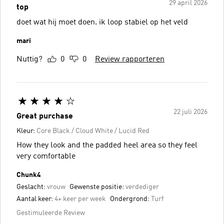
29 april 2026
top
doet wat hij moet doen. ik loop stabiel op het veld
mari
Nuttig?
0
0
Review rapporteren
22 juli 2026
Great purchase
Kleur:
Core Black / Cloud White / Lucid Red
How they look and the padded heel area so they feel
very comfortable
Chunk4
Geslacht:
vrouw
Gewenste positie:
verdediger
Aantal keer:
4+ keer per week
Ondergrond:
Turf
Gestimuleerde Review