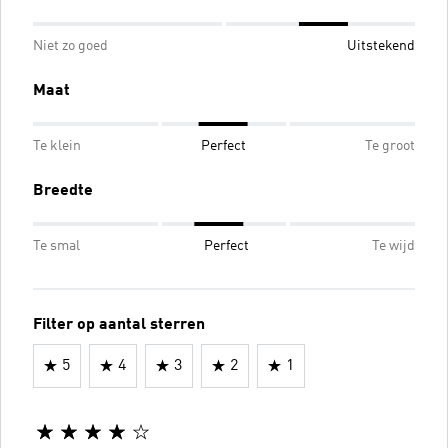
Niet zo goed
Uitstekend
Maat
Te klein
Perfect
Te groot
Breedte
Te smal
Perfect
Te wijd
Filter op aantal sterren
5
4
3
2
1