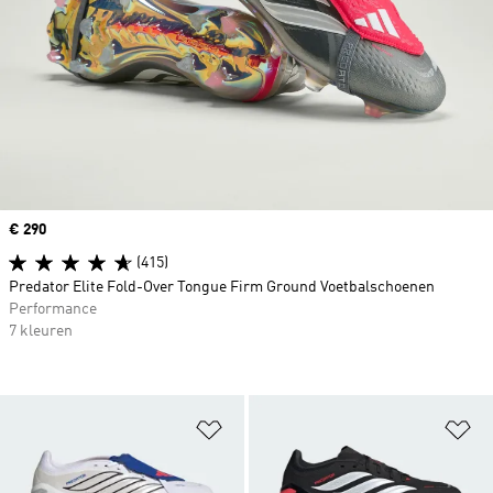
Price
€ 290
(415)
Predator Elite Fold-Over Tongue Firm Ground Voetbalschoenen
Performance
7 kleuren
Op verlanglijst zetten
Op