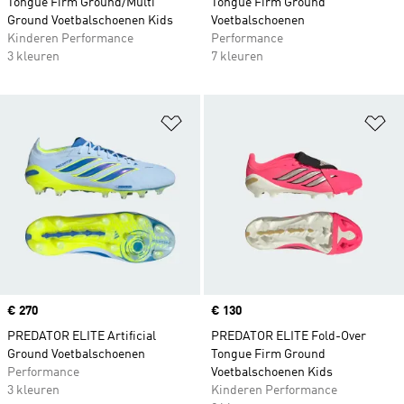
Tongue Firm Ground/Multi
Tongue Firm Ground
Ground Voetbalschoenen Kids
Voetbalschoenen
Kinderen Performance
Performance
3 kleuren
7 kleuren
Op verlanglijst zetten
Op
Price
€ 270
Price
€ 130
PREDATOR ELITE Artificial
PREDATOR ELITE Fold-Over
Ground Voetbalschoenen
Tongue Firm Ground
Performance
Voetbalschoenen Kids
3 kleuren
Kinderen Performance