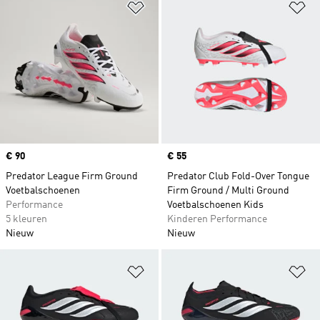
Op verlanglijst zetten
Op
Price
€ 90
Price
€ 55
Predator League Firm Ground
Predator Club Fold-Over Tongue
Voetbalschoenen
Firm Ground / Multi Ground
Performance
Voetbalschoenen Kids
5 kleuren
Kinderen Performance
Nieuw
Nieuw
Op verlanglijst zetten
Op