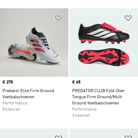
Op verlanglijst zetten
Op
Price
€ 270
Price
€ 65
Predator Elite Firm Ground
PREDATOR CLUB Fold-Over
Voetbalschoenen
Tongue Firm Ground/Multi
Performance
Ground Voetbalschoenen
8 kleuren
Performance
3 kleuren
Op verlanglijst zetten
Op