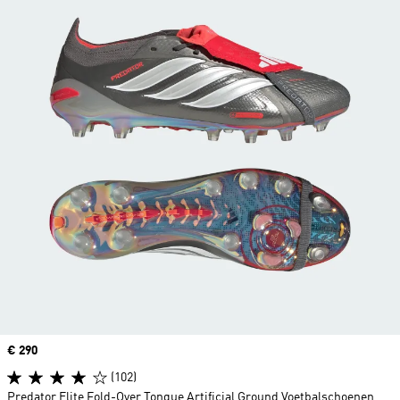
Price
€ 290
(102)
Predator Elite Fold-Over Tongue Artificial Ground Voetbalschoenen