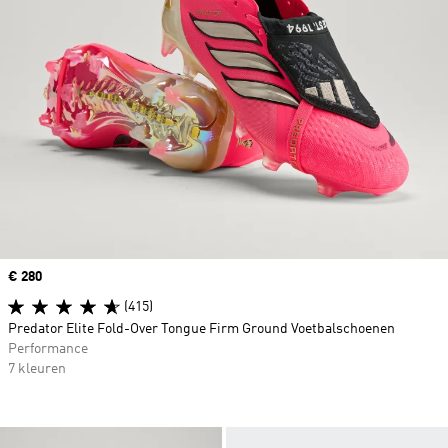
Price
€ 280
(415)
Predator Elite Fold-Over Tongue Firm Ground Voetbalschoenen
Performance
7 kleuren