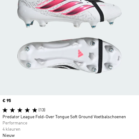
Price
€ 95
(13)
Predator League Fold-Over Tongue Soft Ground Voetbalschoenen
Performance
4 kleuren
Nieuw