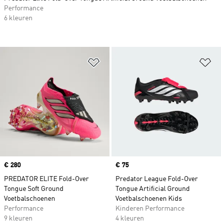
Performance
6 kleuren
Op verlanglijst zetten
Op
Price
€ 280
Price
€ 75
PREDATOR ELITE Fold-Over
Predator League Fold-Over
Tongue Soft Ground
Tongue Artificial Ground
Voetbalschoenen
Voetbalschoenen Kids
Performance
Kinderen Performance
9 kleuren
4 kleuren