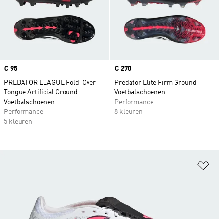
Price
€ 95
Price
€ 270
PREDATOR LEAGUE Fold-Over
Predator Elite Firm Ground
Tongue Artificial Ground
Voetbalschoenen
Voetbalschoenen
Performance
Performance
8 kleuren
5 kleuren
Op