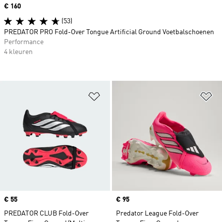
Price
€ 160
(53)
PREDATOR PRO Fold-Over Tongue Artificial Ground Voetbalschoenen
Performance
4 kleuren
Op verlanglijst zetten
Op
Price
€ 55
Price
€ 95
PREDATOR CLUB Fold-Over
Predator League Fold-Over