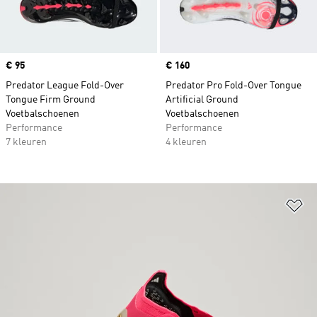
Price
€ 95
Price
€ 160
Predator League Fold-Over
Predator Pro Fold-Over Tongue
Tongue Firm Ground
Artificial Ground
Voetbalschoenen
Voetbalschoenen
Performance
Performance
7 kleuren
4 kleuren
Op