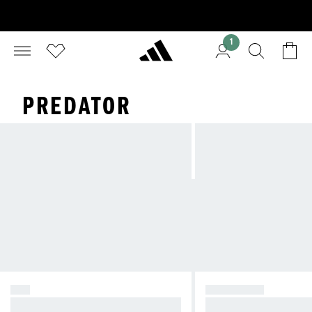
1
PREDATOR
F50
PREDATOR
Creëer Chaos.
Neem de controle.