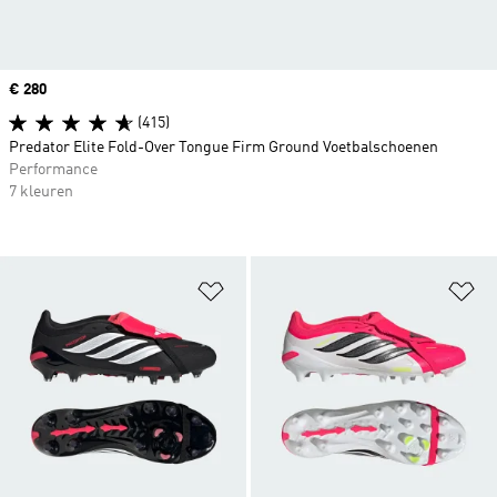
Price
€ 280
(415)
Predator Elite Fold-Over Tongue Firm Ground Voetbalschoenen
Performance
7 kleuren
Op verlanglijst zetten
Op