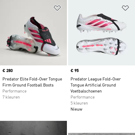
Op verlanglijst zetten
Op
Price
€ 280
Price
€ 95
Predator Elite Fold-Over Tongue
Predator League Fold-Over
Firm Ground Football Boots
Tongue Artificial Ground
Performance
Voetbalschoenen
7 kleuren
Performance
5 kleuren
Nieuw