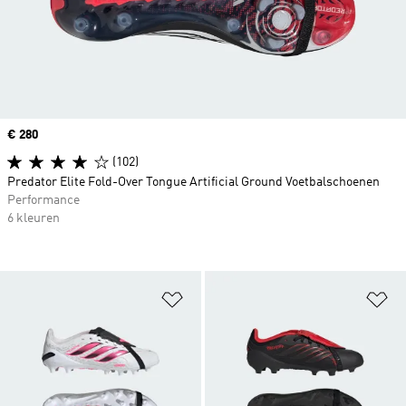
Price
€ 280
(102)
Predator Elite Fold-Over Tongue Artificial Ground Voetbalschoenen
Performance
6 kleuren
Op verlanglijst zetten
Op