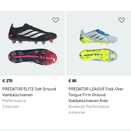
Op verlanglijst zetten
Op
Price
€ 270
Price
€ 80
PREDATOR ELITE Soft Ground
PREDATOR LEAGUE Fold-Over
Voetbalschoenen
Tongue Firm Ground
Performance
Voetbalschoenen Kids
2 kleuren
Kinderen Performance
4 kleuren