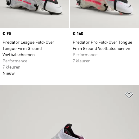
Price
€ 95
Price
€ 160
Predator League Fold-Over
Predator Pro Fold-Over Tongue
Tongue Firm Ground
Firm Ground Voetbalschoenen
Voetbalschoenen
Performance
Performance
7 kleuren
7 kleuren
Nieuw
Op