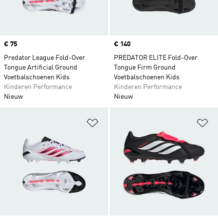
Price
€ 75
Price
€ 140
Predator League Fold-Over
PREDATOR ELITE Fold-Over
Tongue Artificial Ground
Tongue Firm Ground
Voetbalschoenen Kids
Voetbalschoenen Kids
Kinderen Performance
Kinderen Performance
Nieuw
Nieuw
Op verlanglijst zetten
Op