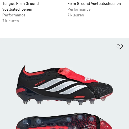
Tongue Firm Ground
Firm Ground Voetbalschoenen
Voetbalschoenen
Performance
Performance
7 kleuren
7 kleuren
Op