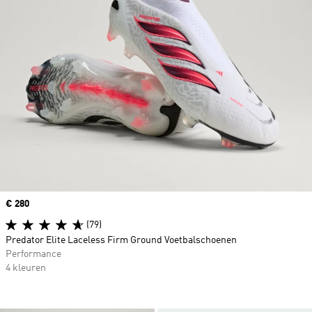
Price
€ 280
(79)
Predator Elite Laceless Firm Ground Voetbalschoenen
Performance
4 kleuren