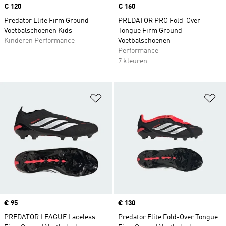
Price
€ 120
Price
€ 160
Predator Elite Firm Ground
PREDATOR PRO Fold-Over
Voetbalschoenen Kids
Tongue Firm Ground
Kinderen Performance
Voetbalschoenen
Performance
7 kleuren
Op verlanglijst zetten
Op
Price
€ 95
Price
€ 130
PREDATOR LEAGUE Laceless
Predator Elite Fold-Over Tongue