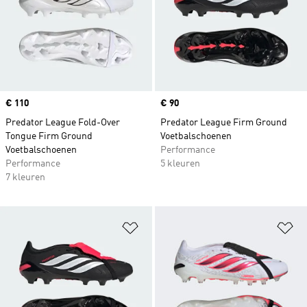
Price
€ 110
Price
€ 90
Predator League Fold-Over
Predator League Firm Ground
Tongue Firm Ground
Voetbalschoenen
Voetbalschoenen
Performance
Performance
5 kleuren
7 kleuren
Op verlanglijst zetten
Op