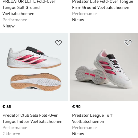
PREDATOR ELITE Fold-Over
Predator Elite Fold-Over Tongue
Tongue Soft Ground
Firm Ground Voetbalschoenen
Voetbalschoenen
Performance
Performance
Nieuw
Nieuw
Op verlanglijst zetten
Op
Price
€ 65
Price
€ 90
Predator Club Sala Fold-Over
Predator League Turf
Tongue Indoor Voetbalschoenen
Voetbalschoenen
Performance
Performance
2 kleuren
Nieuw