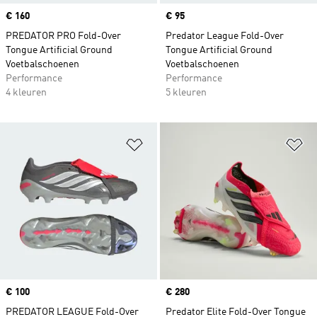
Price
€ 160
Price
€ 95
PREDATOR PRO Fold-Over
Predator League Fold-Over
Tongue Artificial Ground
Tongue Artificial Ground
Voetbalschoenen
Voetbalschoenen
Performance
Performance
4 kleuren
5 kleuren
Op verlanglijst zetten
Op
Price
€ 100
Price
€ 280
PREDATOR LEAGUE Fold-Over
Predator Elite Fold-Over Tongue