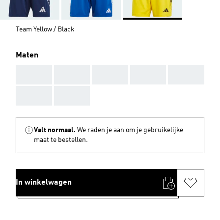
Team Yellow / Black
Maten
AAA
AAA
AAA
AAA
AAA
AAA
AAA
Valt normaal.
We raden je aan om je gebruikelijke
maat te bestellen.
In winkelwagen