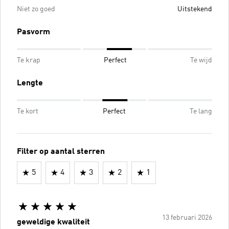
Niet zo goed
Uitstekend
Pasvorm
Te krap
Perfect
Te wijd
Lengte
Te kort
Perfect
Te lang
Filter op aantal sterren
5
4
3
2
1
13 februari 2026
geweldige kwaliteit