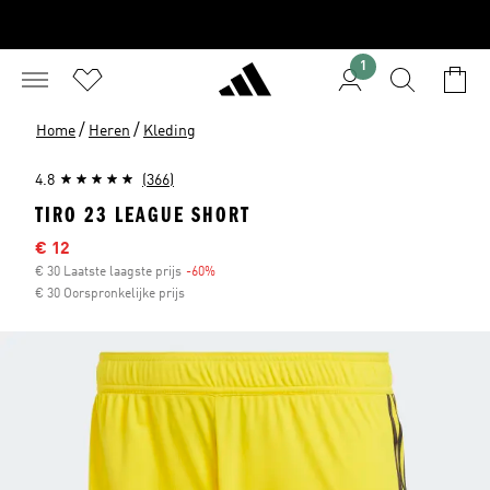
1
/
/
Home
Heren
Kleding
4.8
(366)
TIRO 23 LEAGUE SHORT
Afgeprijsde prijs
€ 12
€ 30 Laatste laagste prijs
-60%
Korting
€ 30 Oorspronkelijke prijs