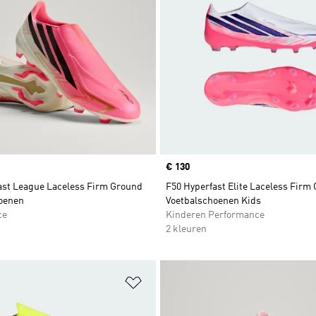
Price
€ 130
ast League Laceless Firm Ground
F50 Hyperfast Elite Laceless Firm
oenen
Voetbalschoenen Kids
ce
Kinderen Performance
2 kleuren
t zetten
Op verlanglijst zetten