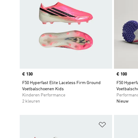
Price
€ 130
Price
€ 100
F50 Hyperfast Elite Laceless Firm Ground
F50 Hyperf
Voetbalschoenen Kids
Voetbalsch
Kinderen Performance
Performan
2 kleuren
Nieuw
Op verlanglijs