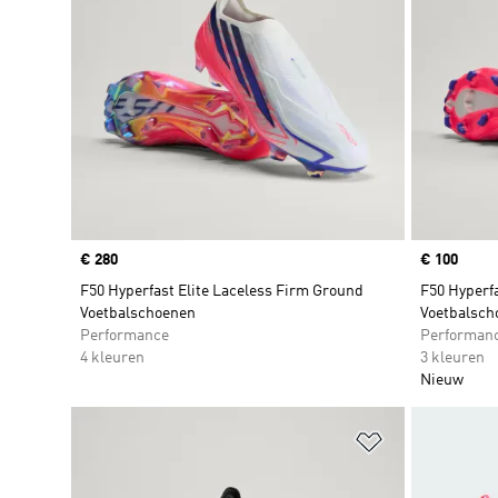
Price
€ 280
Price
€ 100
F50 Hyperfast Elite Laceless Firm Ground
F50 Hyperf
Voetbalschoenen
Voetbalsch
Performance
Performan
4 kleuren
3 kleuren
Nieuw
Op verlanglijs