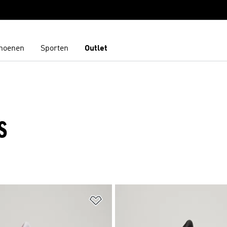
hoenen
Sporten
Outlet
S
t zetten
Op verlanglijst zetten