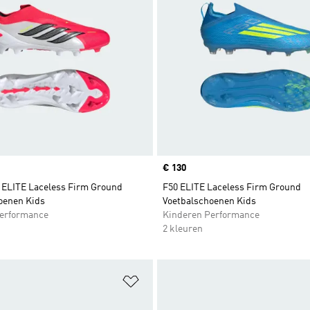
Price
€ 130
ELITE Laceless Firm Ground
F50 ELITE Laceless Firm Ground
oenen Kids
Voetbalschoenen Kids
erformance
Kinderen Performance
2 kleuren
t zetten
Op verlanglijst zetten