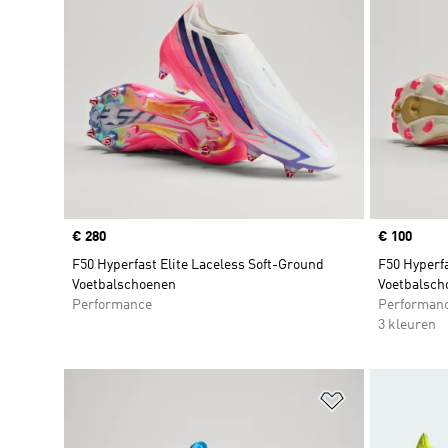
Price
€ 280
Price
€ 100
F50 Hyperfast Elite Laceless Soft-Ground
F50 Hyperf
Voetbalschoenen
Voetbalsch
Performance
Performan
3 kleuren
Op verlanglijs