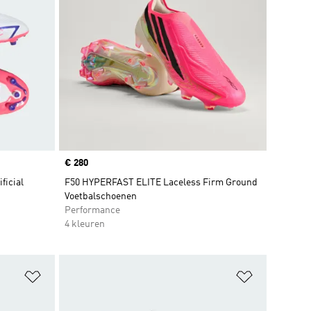
Price
€ 280
ficial
F50 HYPERFAST ELITE Laceless Firm Ground
Voetbalschoenen
Performance
4 kleuren
Op verlanglijst zetten
Op verlangl