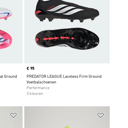
Price
€ 95
ial Ground
PREDATOR LEAGUE Laceless Firm Ground
Voetbalschoenen
Performance
3 kleuren
Op verlanglijst zetten
Op verlangl