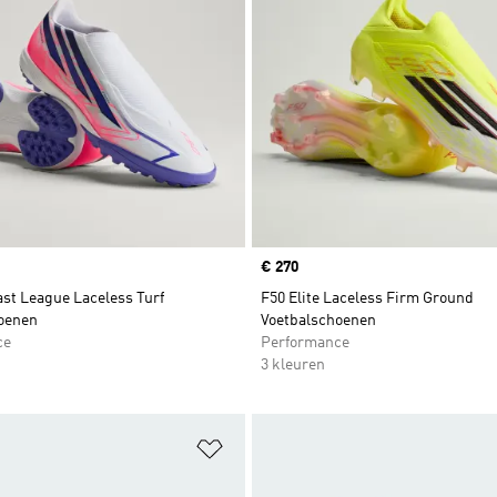
Price
€ 270
ast League Laceless Turf
F50 Elite Laceless Firm Ground
oenen
Voetbalschoenen
ce
Performance
3 kleuren
t zetten
Op verlanglijst zetten