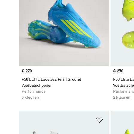
Price
€ 270
Price
€ 270
F50 ELITE Laceless Firm Ground
F50 Elite L
Voetbalschoenen
Voetbalsch
Performance
Performan
3 kleuren
2 kleuren
Op verlanglijs