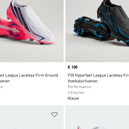
Price
€ 100
ast League Laceless Firm Ground
F50 Hyperfast League Laceless Fi
oenen
Voetbalschoenen
ce
Performance
3 kleuren
Nieuw
t zetten
Op verlanglijst zetten