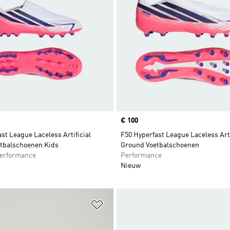
Price
€ 100
st League Laceless Artificial
F50 Hyperfast League Laceless Arti
tbalschoenen Kids
Ground Voetbalschoenen
erformance
Performance
Nieuw
t zetten
Op verlanglijst zetten