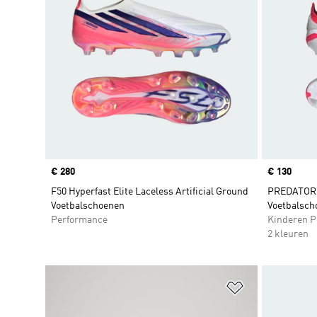
Price
€ 280
Price
€ 130
F50 Hyperfast Elite Laceless Artificial Ground
PREDATOR 
Voetbalschoenen
Voetbalsch
Performance
Kinderen P
2 kleuren
Op verlanglijs