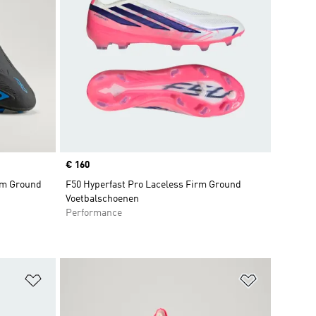
Price
€ 160
rm Ground
F50 Hyperfast Pro Laceless Firm Ground
Voetbalschoenen
Performance
Op verlanglijst zetten
Op verlangl