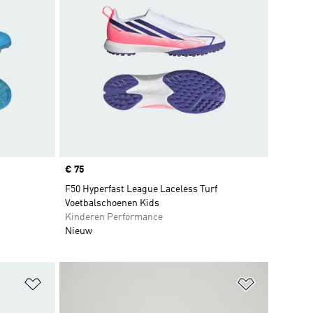
Price
€ 75
F50 Hyperfast League Laceless Turf
Voetbalschoenen Kids
Kinderen Performance
Nieuw
Op verlanglijst zetten
Op verlangl