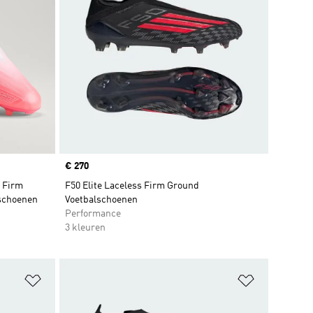
Price
€ 270
 Firm
F50 Elite Laceless Firm Ground
lschoenen
Voetbalschoenen
Performance
3 kleuren
Op verlanglijst zetten
Op verlangl