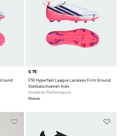
Price
€ 75
 Ground
F50 Hyperfast League Laceless Firm Ground
Voetbalschoenen Kids
Kinderen Performance
Nieuw
Op verlanglijst zetten
Op verlangl