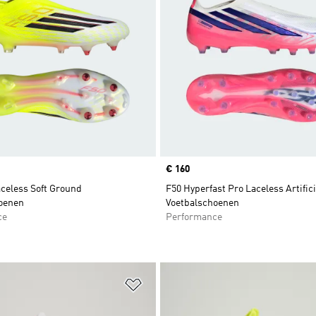
Price
€ 160
aceless Soft Ground
F50 Hyperfast Pro Laceless Artific
oenen
Voetbalschoenen
ce
Performance
t zetten
Op verlanglijst zetten