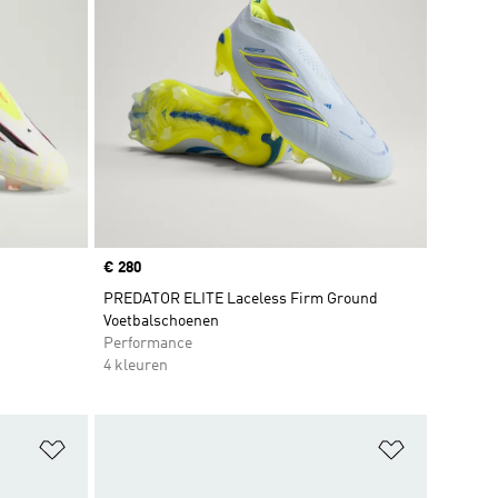
Price
€ 280
PREDATOR ELITE Laceless Firm Ground
Voetbalschoenen
Performance
4 kleuren
Op verlanglijst zetten
Op verlangl