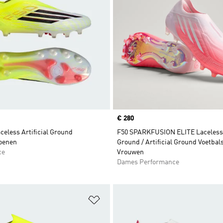
Price
€ 280
aceless Artificial Ground
F50 SPARKFUSION ELITE Laceless
oenen
Ground / Artificial Ground Voetba
ce
Vrouwen
Dames Performance
t zetten
Op verlanglijst zetten