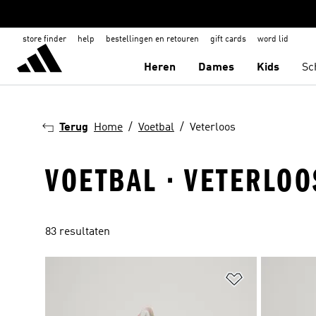
store finder
help
bestellingen en retouren
gift cards
word lid
Heren
Dames
Kids
Sc
Terug
Home
Voetbal
Veterloos
VOETBAL · VETERLOO
83 resultaten
Op verlanglijs