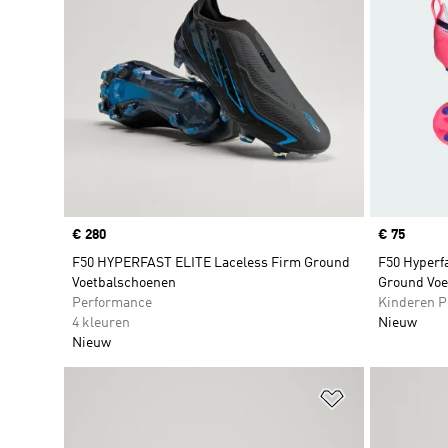
Price
€ 280
Price
€ 75
F50 HYPERFAST ELITE Laceless Firm Ground
F50 Hyperfa
Voetbalschoenen
Ground Voe
Performance
Kinderen P
4 kleuren
Nieuw
Nieuw
Op verlanglijs