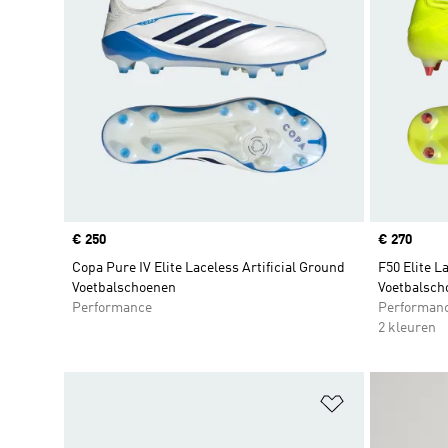
Price
€ 250
Price
€ 270
Copa Pure IV Elite Laceless Artificial Ground
F50 Elite L
Voetbalschoenen
Voetbalsch
Performance
Performan
2 kleuren
Op verlanglijs