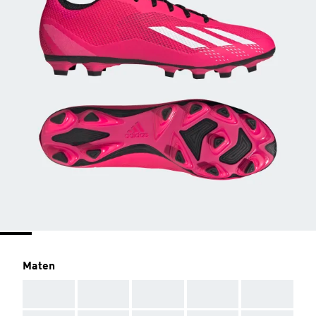
Maten
AAA
AAA
AAA
AAA
AAA