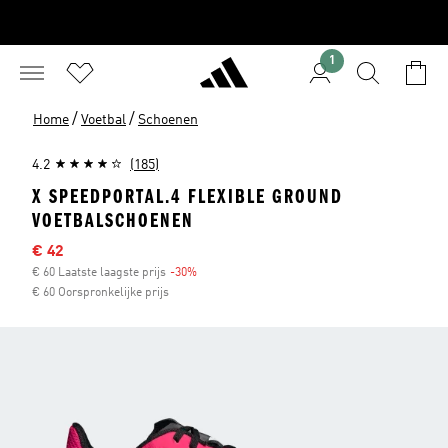
1
/
/
Home
Voetbal
Schoenen
4.2
(185)
X SPEEDPORTAL.4 FLEXIBLE GROUND
VOETBALSCHOENEN
Afgeprijsde prijs
€ 42
€ 60 Laatste laagste prijs
-30%
Korting
€ 60 Oorspronkelijke prijs