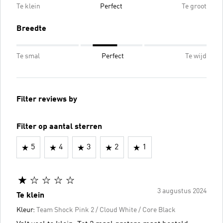
Te klein
Perfect
Te groot
Breedte
Te smal
Perfect
Te wijd
Filter reviews by
Filter op aantal sterren
5
4
3
2
1
3 augustus 2024
Te klein
Kleur:
Team Shock Pink 2 / Cloud White / Core Black