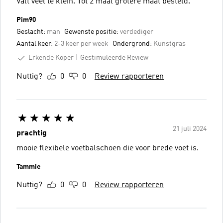
Valt veel te klein. Tot 2 maal grotere maat besteld.
Pim90
Geslacht:
man
Gewenste positie:
verdediger
Aantal keer:
2-3 keer per week
Ondergrond:
Kunstgras
Erkende Koper
Gestimuleerde Review
Nuttig?
0
0
Review rapporteren
21 juli 2024
prachtig
mooie flexibele voetbalschoen die voor brede voet is.
Tammie
Nuttig?
0
0
Review rapporteren