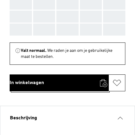
AAA
AAA
AAA
AAA
AAA
AAA
AAA
AAA
AAA
AAA
AAA
AAA
AAA
AAA
AAA
Valt normaal.
We raden je aan om je gebruikelijke
maat te bestellen.
In winkelwagen
Beschrijving