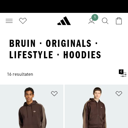
1
BRUIN · ORIGINALS ·
LIFESTYLE · HOODIES
4
16 resultaten
Op verlanglijst zetten
Op