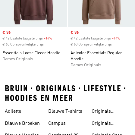
Sale price
€ 36
Sale price
€ 36
€ 42 Laatste laagste prijs
-14%
Discount
€ 42 Laatste laagste prijs
-14%
Discount
€ 60 Oorspronkelijke prijs
€ 60 Oorspronkelijke prijs
Essentials Loose Fleece Hoodie
Adicolor Essentials Regular
Dames Originals
Hoodie
Dames Originals
BRUIN • ORIGINALS • LIFESTYLE •
HOODIES EN MEER
Adilette
Blauwe T-shirts
Originals
Badslippers
Blauwe Broeken
Campus
Originals
Bodywarmers