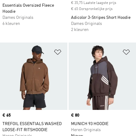
€ 35,75 Laatste laagste prijs
Essentials Oversized Fleece
€ 65 Oorspronkelijke prijs
Hoodie
Dames Originals
Adicolor 3-Stripes Short Hoodie
6 kleuren
Dames Originals
2 kleuren
Op verlanglijst zetten
Op
Price
€ 65
Price
€ 80
TREFOIL ESSENTIALS WASHED
MUNICH 93 HOODIE
LOOSE-FIT RITSHOODIE
Heren Originals