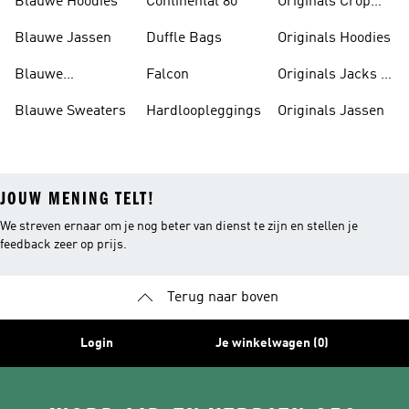
Blauwe Hoodies
Continental 80
Originals Crop
Tops
Blauwe Jassen
Duffle Bags
Originals Hoodies
Blauwe
Falcon
Originals Jacks &
Poloshirts
Parka's
Blauwe Sweaters
Hardloopleggings
Originals Jassen
JOUW MENING TELT!
We streven ernaar om je nog beter van dienst te zijn en stellen je
feedback zeer op prijs.
Terug naar boven
Login
Je winkelwagen (0)