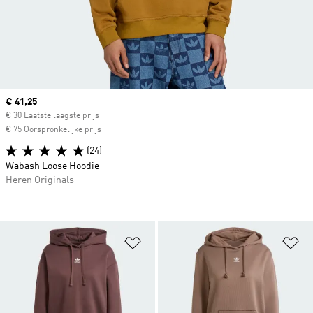
Current price
€ 41,25
€ 30 Laatste laagste prijs
€ 75 Oorspronkelijke prijs
(24)
Wabash Loose Hoodie
Heren Originals
Op verlanglijst zetten
Op