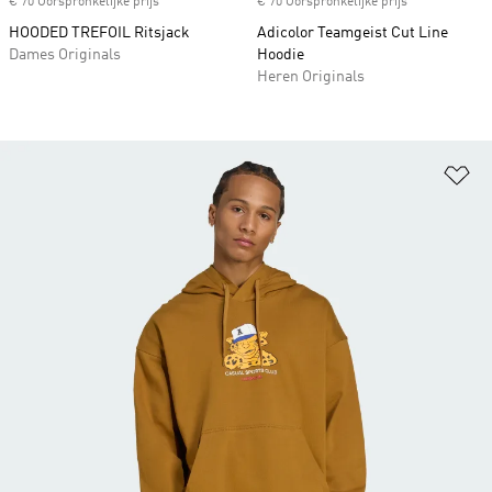
€ 70 Oorspronkelijke prijs
€ 70 Oorspronkelijke prijs
HOODED TREFOIL Ritsjack
Adicolor Teamgeist Cut Line
Dames Originals
Hoodie
Heren Originals
Op