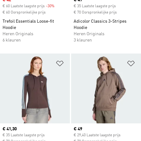
Sale price
€ 42
Current price
€ 49
€ 60 Laatste laagste prijs
-30%
Discount
€ 35 Laatste laagste prijs
€ 60 Oorspronkelijke prijs
€ 70 Oorspronkelijke prijs
Trefoil Essentials Loose-fit
Adicolor Classics 3-Stripes
Hoodie
Hoodie
Heren Originals
Heren Originals
6 kleuren
3 kleuren
Op verlanglijst zetten
Op
Current price
€ 41,30
Current price
€ 49
€ 35 Laatste laagste prijs
€ 29,40 Laatste laagste prijs