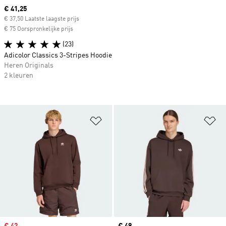
Current price
€ 41,25
€ 37,50 Laatste laagste prijs
€ 75 Oorspronkelijke prijs
(23)
Adicolor Classics 3-Stripes Hoodie
Heren Originals
2 kleuren
Op verlanglijst zetten
Op