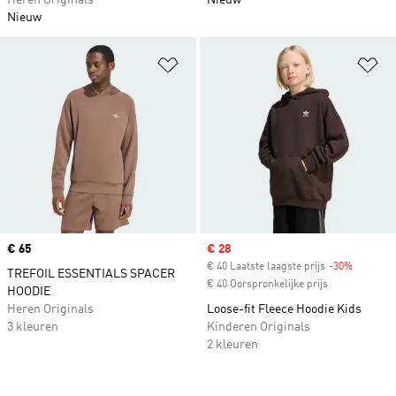
Heren Originals
Nieuw
Nieuw
Op verlanglijst zetten
Op
Price
€ 65
Sale price
€ 28
€ 40 Laatste laagste prijs
-30%
Discount
TREFOIL ESSENTIALS SPACER
€ 40 Oorspronkelijke prijs
HOODIE
Heren Originals
Loose-fit Fleece Hoodie Kids
3 kleuren
Kinderen Originals
2 kleuren