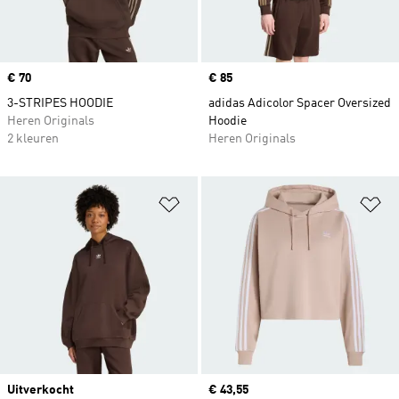
Price
€ 70
Price
€ 85
3-STRIPES HOODIE
adidas Adicolor Spacer Oversized
Heren Originals
Hoodie
2 kleuren
Heren Originals
Op verlanglijst zetten
Op
Uitverkocht
Current price
€ 43,55