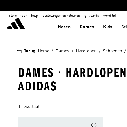
store finder
help
bestellingen en retouren
gift cards
word lid
Heren
Dames
Kids
Sc
Terug
Home
Dames
Hardlopen
Schoenen
DAMES · HARDLOPEN 
ADIDAS
1 resultaat
Op verlanglijs