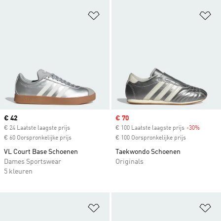
Op verlanglijst zetten
Op
Current price
€ 42
Sale price
€ 70
€ 24 Laatste laagste prijs
€ 100 Laatste laagste prijs
-30%
Discoun
€ 60 Oorspronkelijke prijs
€ 100 Oorspronkelijke prijs
VL Court Base Schoenen
Taekwondo Schoenen
Dames Sportswear
Originals
5 kleuren
Op verlanglijst zetten
Op