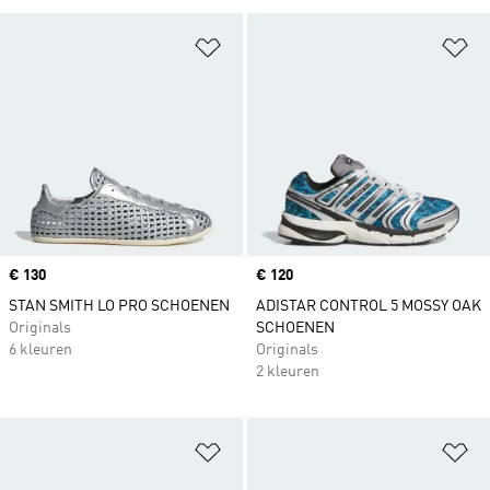
Op verlanglijst zetten
Op
Price
€ 130
Price
€ 120
STAN SMITH LO PRO SCHOENEN
ADISTAR CONTROL 5 MOSSY OAK
Originals
SCHOENEN
6 kleuren
Originals
2 kleuren
Op verlanglijst zetten
Op