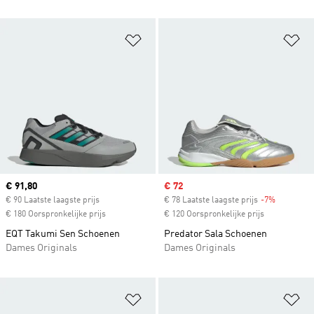
Op verlanglijst zetten
Op
Current price
€ 91,80
Sale price
€ 72
€ 90 Laatste laagste prijs
€ 78 Laatste laagste prijs
-7%
Discount
€ 180 Oorspronkelijke prijs
€ 120 Oorspronkelijke prijs
EQT Takumi Sen Schoenen
Predator Sala Schoenen
Dames Originals
Dames Originals
Op verlanglijst zetten
Op