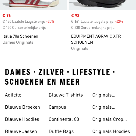
Sale price
€ 96
Sale price
€ 92
€ 120 Laatste laagste prijs
-20%
Discount
€ 161 Laatste laagste prijs
-42%
Discoun
€ 120 Oorspronkelijke prijs
€ 230 Oorspronkelijke prijs
Italia 70s Schoenen
EQUIPMENT AGRAVIC XTR
Dames Originals
SCHOENEN
Originals
DAMES • ZILVER • LIFESTYLE •
SCHOENEN EN MEER
Adilette
Blauwe T-shirts
Originals
Badslippers
Blauwe Broeken
Campus
Originals
Bodywarmers
Blauwe Hoodies
Continental 80
Originals Crop
Tops
Blauwe Jassen
Duffle Bags
Originals Hoodies