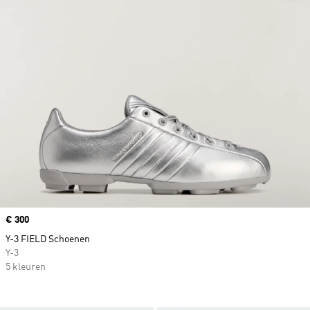
Price
€ 300
Y-3 FIELD Schoenen
Y-3
5 kleuren