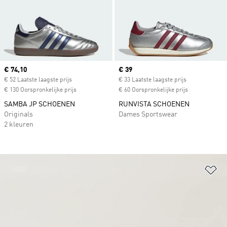
Current price
€ 74,10
Current price
€ 39
€ 52 Laatste laagste prijs
€ 33 Laatste laagste prijs
€ 130 Oorspronkelijke prijs
€ 60 Oorspronkelijke prijs
SAMBA JP SCHOENEN
RUNVISTA SCHOENEN
Originals
Dames Sportswear
2 kleuren
Op