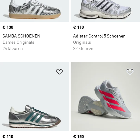
Price
€ 130
Price
€ 110
SAMBA SCHOENEN
Adistar Control 5 Schoenen
Dames Originals
Originals
24 kleuren
22 kleuren
Op verlanglijst zetten
Op
Price
€ 110
Price
€ 150