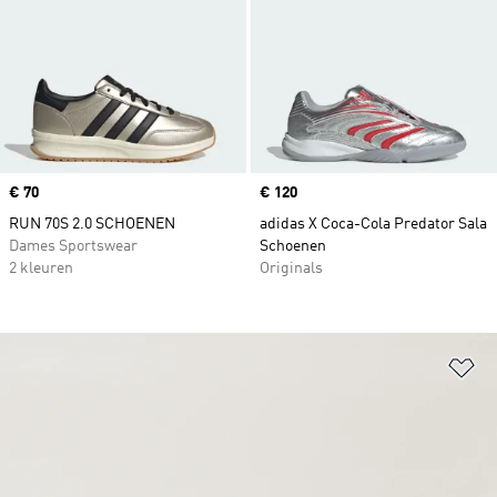
Price
€ 70
Price
€ 120
RUN 70S 2.0 SCHOENEN
adidas X Coca-Cola Predator Sala
Dames Sportswear
Schoenen
2 kleuren
Originals
Op