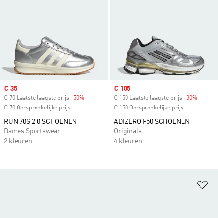
Sale price
€ 35
Sale price
€ 105
€ 70 Laatste laagste prijs
-50%
Discount
€ 150 Laatste laagste prijs
-30%
Discoun
€ 70 Oorspronkelijke prijs
€ 150 Oorspronkelijke prijs
RUN 70S 2.0 SCHOENEN
ADIZERO F50 SCHOENEN
Dames Sportswear
Originals
2 kleuren
4 kleuren
Op