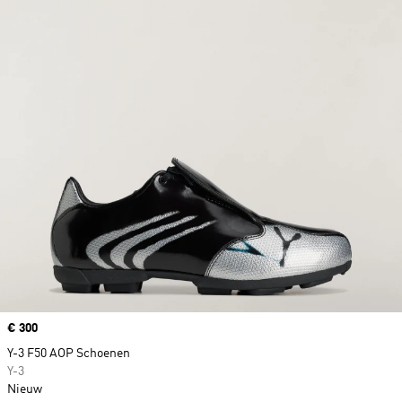
Price
€ 300
Y-3 F50 AOP Schoenen
Y-3
Nieuw