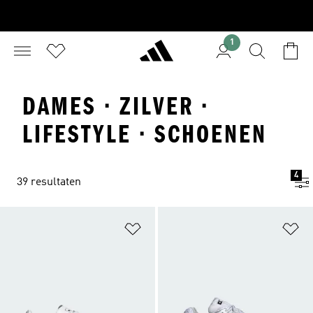
1
DAMES · ZILVER ·
LIFESTYLE · SCHOENEN
4
39 resultaten
Op verlanglijst zetten
Op