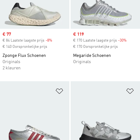
Sale price
€ 77
Sale price
€ 119
€ 84 Laatste laagste prijs
-8%
Discount
€ 170 Laatste laagste prijs
-30%
Discoun
€ 140 Oorspronkelijke prijs
€ 170 Oorspronkelijke prijs
Zponge Flux Schoenen
Megaride Schoenen
Originals
Originals
2 kleuren
Op verlanglijst zetten
Op