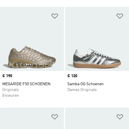
Op verlanglijst zetten
Op
Price
€ 190
Price
€ 120
MEGARIDE F50 SCHOENEN
Samba OG Schoenen
Originals
Dames Originals
8 kleuren
Op verlanglijst zetten
Op