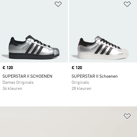
Op verlanglijst zetten
Op
Price
€ 120
Price
€ 120
SUPERSTAR II SCHOENEN
SUPERSTAR II Schoenen
Dames Originals
Originals
34 kleuren
28 kleuren
Op