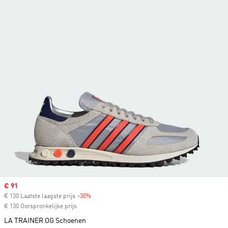
Sale price
€ 91
€ 130 Laatste laagste prijs
-30%
Discount
€ 130 Oorspronkelijke prijs
LA TRAINER OG Schoenen