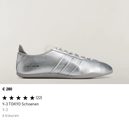
Price
€ 280
(22)
Y-3 TOKYO Schoenen
Y-3
6 kleuren