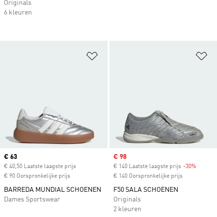
Originals
6 kleuren
Op verlanglijst zetten
Op
Current price
€ 63
Sale price
€ 98
€ 40,50 Laatste laagste prijs
€ 140 Laatste laagste prijs
-30%
Discoun
€ 90 Oorspronkelijke prijs
€ 140 Oorspronkelijke prijs
BARREDA MUNDIAL SCHOENEN
F50 SALA SCHOENEN
Dames Sportswear
Originals
2 kleuren