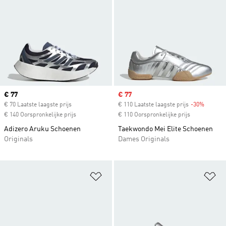
Current price
€ 77
Sale price
€ 77
€ 70 Laatste laagste prijs
€ 110 Laatste laagste prijs
-30%
Discoun
€ 140 Oorspronkelijke prijs
€ 110 Oorspronkelijke prijs
Adizero Aruku Schoenen
Taekwondo Mei Elite Schoenen
Originals
Dames Originals
Op verlanglijst zetten
Op