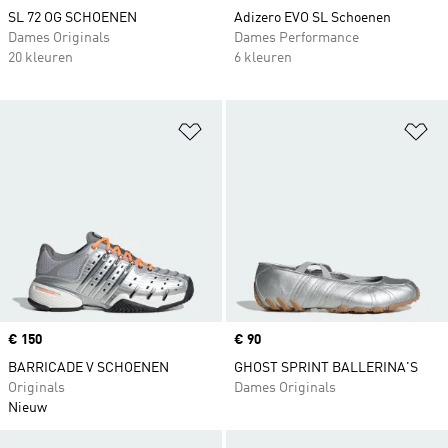
SL 72 OG SCHOENEN
Adizero EVO SL Schoenen
Dames Originals
Dames Performance
20 kleuren
6 kleuren
Op verlanglijst zetten
Op
Price
€ 150
Price
€ 90
BARRICADE V SCHOENEN
GHOST SPRINT BALLERINA'S
Originals
Dames Originals
Nieuw