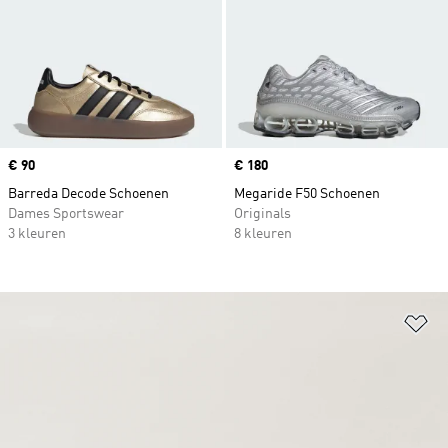
Price
€ 90
Price
€ 180
Barreda Decode Schoenen
Megaride F50 Schoenen
Dames Sportswear
Originals
3 kleuren
8 kleuren
Op