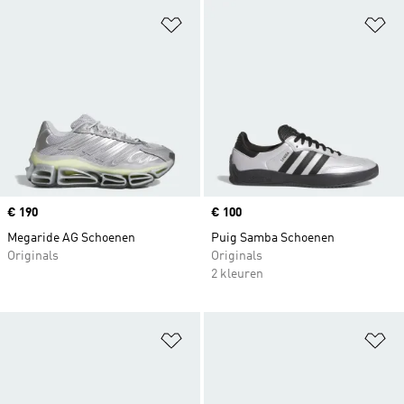
Op verlanglijst zetten
Op
Price
€ 190
Price
€ 100
Megaride AG Schoenen
Puig Samba Schoenen
Originals
Originals
2 kleuren
Op verlanglijst zetten
Op